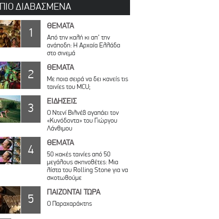
 ΠΙΟ ΔΙΑΒΑΣΜΕΝΑ
ΘΕΜΑΤΑ
1
Από την καλή κι απ’ την
ανάποδη: Η Αρχαία Ελλάδα
στο σινεμά
ΘΕΜΑΤΑ
2
Με ποια σειρά να δει κανείς τις
ταινίες του MCU;
ΕΙΔΗΣΕΙΣ
3
Ο Ντενί Βιλνέβ αγαπάει τον
«Κυνόδοντα» του Γιώργου
Λάνθιμου
ΘΕΜΑΤΑ
4
50 κακές ταινίες από 50
μεγάλους σκηνοθέτες: Μια
λίστα του Rolling Stone για να
σκοτωθούμε
ΠΑΙΖΟΝΤΑΙ ΤΩΡΑ
5
Ο Παραχαράκτης