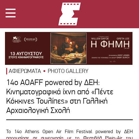
ΑΦΙΕΡΩΜΑΤΑ
PHOTO GALLERY
14ο AOAFF powered by ΔΕΗ:
Κινηματογραφικά ίχνη από «Πέντε
Κόκκινες Τουλίπες» στη Γαλλική
Αρχαιολογική Σχολή
Το 14ο Athens Open Air Film Festival powered by ΔΕΗ
παρουσίασε σε συνεργασία με το Φεστιβάλ Plein-Air του