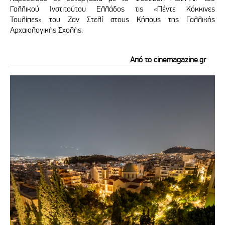
Γαλλικού Ινστιτούτου Ελλάδος τις «Πέντε Κόκκινες
Τουλίπες» του Ζαν Στελί στους Κήπους της Γαλλικής
Αρχαιολογικής Σχολής.
Από το cinemagazine.gr