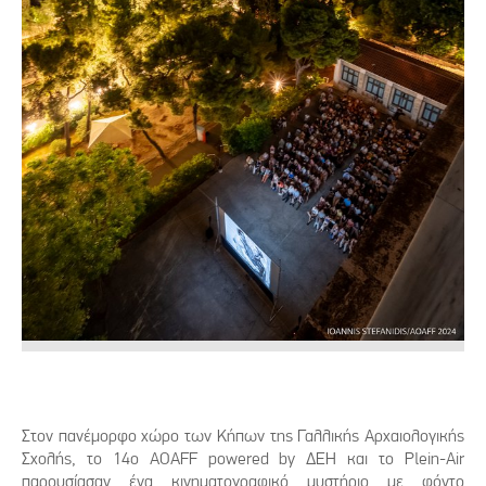
Στον πανέμορφο χώρο των Κήπων της Γαλλικής Αρχαιολογικής
Σχολής, το 14ο AOΑFF powered by ΔΕΗ και το Plein-Air
παρουσίασαν ένα κινηματογραφικό μυστήριο με φόντο