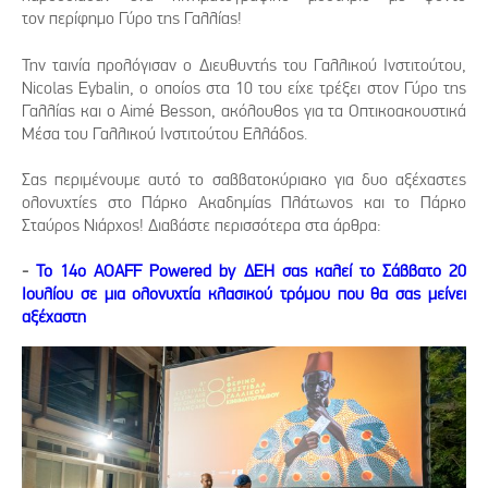
τον περίφημο Γύρο της Γαλλίας!
Την ταινία προλόγισαν ο Διευθυντής του Γαλλικού Ινστιτούτου,
Nicolas Eybalin, ο οποίος στα 10 του είχε τρέξει στον Γύρο της
Γαλλίας και ο Aimé Besson, ακόλουθος για τα Οπτικοακουστικά
Μέσα του Γαλλικού Ινστιτούτου Ελλάδος.
Σας περιμένουμε αυτό το σαββατοκύριακο για δυο αξέχαστες
ολονυχτίες στο Πάρκο Ακαδημίας Πλάτωνος και το Πάρκο
Σταύρος Νιάρχος! Διαβάστε περισσότερα στα άρθρα:
-
Το 14ο AOAFF Powered by ΔΕΗ σας καλεί το Σάββατο 20
Ιουλίου σε μια ολονυχτία κλασικού τρόμου που θα σας μείνει
αξέχαστη