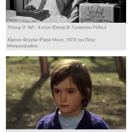
Τέιτουμ Ο' Νιλ - 9 ετών (Όσκαρ Β' Γυναικείου Ρόλου)
Χάρτινο Φεγγάρι (Paper Moon, 1973) του Πίτερ
Μπογκντάνοβιτς