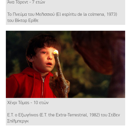
Άνα Τόρεντ - 7 ετών
Το Πνεύμα του Μελισσιού (El espíritu de la colmena, 1973)
του Βίκτορ Ερίθε
Χένρι Τόμας - 10 ετών
Ε.Τ. o Εξωγήινος (E.T. the Extra-Terrestrial, 1982) του Στίβεν
Σπίλμπεργκ