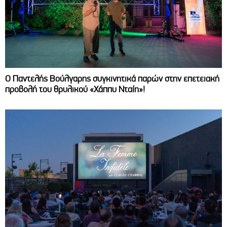
Ο Παντελής Βούλγαρης συγκινητικά παρών στην επετειακή
προβολή του θρυλικού «Χάππυ Νταίη»!