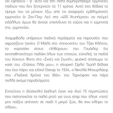
όχι εφήβους - γι' αυτό και στη λίστα συμπεριλάβαμε ερμηνείες
παιδιών που δεν ξεπερνούν τα 11 χρόνια. Αυτό έχει βέβαια το
τίμημα του να μένουν έξω από τις αναφορές εμβληματικές
ερμηνείες (ο Ζαν-Πιερ Λεό στα «400 Χτυπήματα» ας πούμε)
ειδάλλως όμως θα άνοιγε επικίνδυνα το εύρος και η ερμηνεία
της...ερμηνείας.
Αναμφίβολα υπάρχουν παιδικά περάσματα και παρουσίες που
σφραγίζουν ταινίες. Ο Μάιλς στο «Innocents» του Τζακ Κλέιτον,
το κοριτσάκι στους «Ψιθύρους» του Γουάιλερ (το
αντιπαθητικότερο παιδάκι όλων των εποχών, εύκολα), τα παιδιά
του Άτικους Φιντς στο «Σκιές και Σιωπή», φυσικά σύσσωμο το
καστ του «Στάσου Πλάι μου», η ιστορική Σίρλεϊ Τεμπλ βέβαια
που έχει πάρει και ειδικό Όσκαρ το 1934, ο Νικολάι Μπουρλιάεφ
στα «Παιδικά Χρόνια του Ιβάν» του Ταρκόφσκι και πάρα
πολλά ακόμα παραδείγματα.
Εντούτοις η (δύσκολη) διαλογή έγινε και ιδού 15 περιπτώσεις
που πιστοποιείται το παλιό ρητό για τους σταρ που έλεγε «ποτέ
μην παίζεις απέναντι σε παιδί ή μικρό ζώο, θα σου κλέψει το
πλάνο».