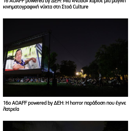
16 AOAFF powered by ΔΕΗ: Μία «Ντίβα» χάρισε μια μαγική
κινηματογραφική νύχτα στη Στοά Culture
16ο AOAFF powered by ΔΕΗ: Η horror παράδοση που έγινε
λατρεία