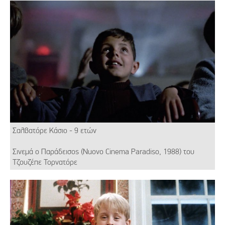
Σαλβατόρε Κάσιο - 9 ετών
Σινεμά ο Παράδεισος (Nuovo Cinema Paradiso, 1988) του
Τζουζέπε Τορνατόρε