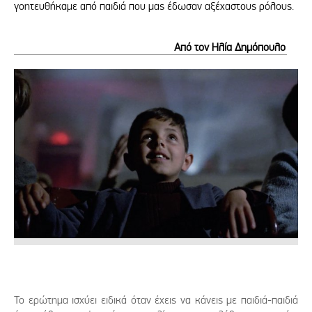
γοητευθήκαμε από παιδιά που μας έδωσαν αξέχαστους ρόλους.
Από τον Ηλία Δημόπουλο
Το ερώτημα ισχύει ειδικά όταν έχεις να κάνεις με παιδιά-παιδιά