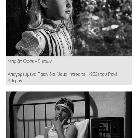
Μπριζίτ Φοσέ - 5 ετών
Απαγορευμένα Παιχνίδια (Jeux Intredits, 1952) του Ρενέ
Κλεμάν