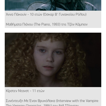
Άννα Πάκουϊν - 10 ετών (Όσκαρ Β' Γυναικείου Ρόλου)
Μαθήματα Πιάνου (The Piano, 1993) της Τζέιν Κάμπιον
Κίρστεν Ντανστ - 11 ετών
Συνέντευξη Με Έναν Βρυκόλακα (Interview with the Vampire:
The Vampire Chronicles, 1994) του Νιλ Τζόρνταν