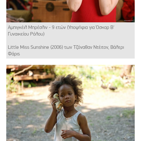
Αμπιγκέιλ Μπρέσλιν - 9 ετών (Υποψήφια για Όσκαρ Β'
Γυναικείου Ρόλου)
Little Miss Sunshine (2006) των Τζόναθαν Ντέιτον, Βάλερι
Φάρις