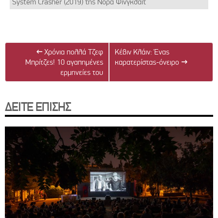
System Crasher (2019) της Νόρα Φίνγκσαϊτ
←
Χρόνια πολλά Τζεφ
Κέβιν Κλάιν: Ένας
Μπρίτζες! 10 αγαπημένες
καρατερίστας-όνειρο
→
ερμηνείες του
ΔΕΙΤΕ ΕΠΙΣΗΣ