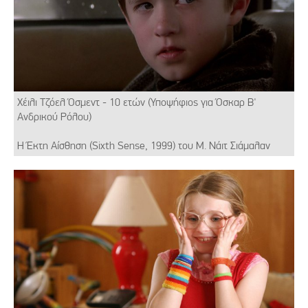
Χέιλι Τζόελ Όσμεντ - 10 ετών (Υποψήφιος για Όσκαρ Β'
Ανδρικού Ρόλου)
Η Έκτη Αίσθηση (Sixth Sense, 1999) του Μ. Νάιτ Σιάμαλαν