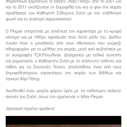
σημαντικών ερμηνειών, οι ταινίες «Χάρι Πότερ» από το 2001 ως
και το 2011 εκτόξευσαν τη δημοφιλία του και οι φαν της σειράς
αγκάλιασαν τον Καθηγητή Σέβερους Σνέιπ με την επιβλητική
φωνή και το αυστηρό παρουσιαστικό.
Ο Ρίκμαν υπηρέτησε με συνέπεια τον χαρακτήρα με τα κρυφά
κίνητρα και με πλήρη αφοσίωση στον διττό ρόλο του. Διόλου
τυχαία ήταν ο μοναδικός από τους ηθοποιούς που γνώριζε
πληροφορίες για το μέλλον της σειράς, μετά από συζητήσεις με
τη συγγραφέα Τζ.Κ.Ρόουλινγκ. Δύστροπος μα τελικά συνεπής
και ρομαντικός, ο Καθηγητής Σνέιπ με το απίστευτο ταλέντο και
πάθος για τις Σκοτεινές Τέχνες, αποδείχθηκε ένας από τους
δημοφιλέστερους χαρακτήρες της σειράς των βιβλίων και
ταινιών Χάρι Πότερ.
Ακολουθεί ένας μικρός φόρος τιμής με τις καλύτερες ατάκες/
σκηνές του Σνέιπ, όπως τον ερμήνευσε ο Αλαν Ρίκμαν.
(προσοχή περιέχει spoilers)