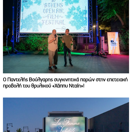
Ο Παντελής Βούλγαρης συγκινητικά παρών στην επετειακή
προβολή του θρυλικού «Χάππυ Νταίη»!