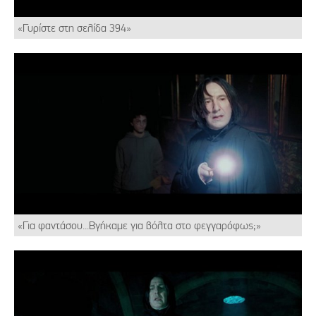
«Γυρίστε στη σελίδα 394»
«Για φαντάσου...Βγήκαμε για βόλτα στο φεγγαρόφως;»