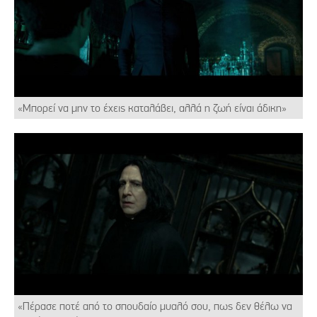
«Μπορεί να μην το έχεις καταλάβει, αλλά η ζωή είναι άδικη»
«Πέρασε ποτέ από το σπουδαίο μυαλό σου, πως δεν θέλω να