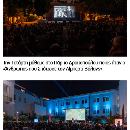
Την Τετάρτη μάθαμε στο Πάρκο Δρακοπούλου ποιος ήταν ο
«Άνθρωπος που Σκότωσε τον Λίμπερτι Βάλανς»