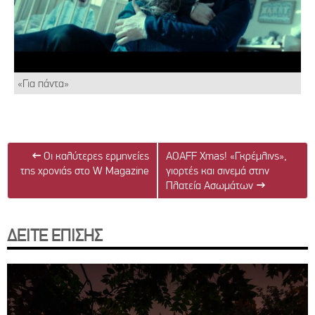
«Για πάντα»
←
Οι καλύτερες ερμηνείες
AOAFF Xmas! «Γκρέμλινς»,
της χρονιάς στο W Magazine
γιορτές και σινεμά στην
Πλατεία Ασωμάτων
→
ΔΕΙΤΕ ΕΠΙΣΗΣ