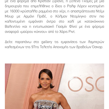
με ένα φόρεμα από Κρίστιαν Σιριάνο, η Σελένα Γκόμεζ με μία
δημιουργία που επιμελήθηκε ο ίδιος ο Ραλφ Λόρεν κεντημένη
με 16000 κρύσταλλα ραμμένα στο χέρι, η απαστράπτουσα Ντέμι
Μουρ με Αρμάνι Πριβέ, ο Κόλμαν Ντομίνγκο στην πιο
καλοντυμένη εμφάνιση άντρα στο χαλί με κατακόκκινο
Βαλεντίνο και η εντυπωσιαική Γιασμίν Φίνεϊ με ένα φόρεμα
αναφορά «μαύρου κύκνου» από το Χάρις Ριντ.
Δείτε παραπάνω στο gallery τις εμφανίσεις των λαμπερών
καλεσμένων της 97ης Τελετής Απονομής των βραβείων Όσκαρ.