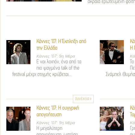
ακραία ερωτευμένη φοιτήτ
Κάννες '07: Η Έκπληξη από
Κά
την Ελλάδα
Η 
Κάννες '07: 9η Μέρα
Κά
Ε ναι λοιπόν, ένα από τα
Το
πιο ψαγμένα talk of the
Πε
festival μέχρι στιγμής κρύβεται...
Σνάμπελ (θυμήσο
συνέχεια »
Κάννες '07: Η ουγγρική
Κά
απογοήτευση
Τα
Κάννες '07: 9η Μέρα
Κά
Η μεγαλύτερη
Γρ
απογοήτευση, ωστόσο,
αυ