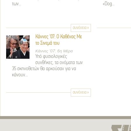
των...
«Dog...
συνέχεια »
Κάννες '07: Ο Καθένας Με
το Σινεμά του
Κάννες '07: 6η Μέρα
Υπό φυσιολογικές
συνθήκες, τα ονόματα των
35 σκηνοθετών θα αρκούσαν για να
κάνουν...
συνέχεια »