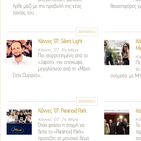
ήρθε μαζί με την προβολή της νέας
θανατηφόρες γυ
ταινίας του...
συνέχεια »
Κάννες ’07: Silent Light
Κά
Mi
Κάννες ’07: 8η Μέρα
Πιο ισορροπημένο από το
Κά
«Japon», πιο υπόκωφα
Πε
μεγαλόπνοο από τη «Μάχη
το
Στον Ουρανό»...
ονόματα: με Μπρ
συνέχεια »
Κάννες ’07: Paranoid Park
Κά
Κάννες ’07: 7η Μέρα
Κά
Όταν φτάσει η στιγμή να
Τα
δείτε το «Paranoid Park»,
τά
προσέξτε το μουσικό θέμα
τα