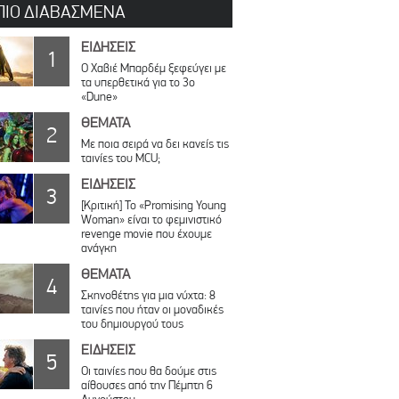
ΠΙΟ ΔΙΑΒΑΣΜΕΝΑ
ΕΙΔΗΣΕΙΣ
1
O Χαβιέ Μπαρδέμ ξεφεύγει με
τα υπερθετικά για το 3ο
«Dune»
ΘΕΜΑΤΑ
2
Με ποια σειρά να δει κανείς τις
ταινίες του MCU;
ΕΙΔΗΣΕΙΣ
3
[Κριτική] Το «Promising Young
Woman» είναι το φεμινιστικό
revenge movie που έχουμε
ανάγκη
ΘΕΜΑΤΑ
4
Σκηνοθέτης για μια νύχτα: 8
ταινίες που ήταν οι μοναδικές
του δημιουργού τους
ΕΙΔΗΣΕΙΣ
5
Οι ταινίες που θα δούμε στις
αίθουσες από την Πέμπτη 6