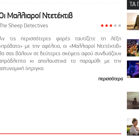
ΤΑ 
Οι Μαλλιαροί Ντετέκτιβ
The Sheep Detectives
Αν τις περισσότερες φορές ταυτίζετε τη λέξη
«πρόβατο» με την αφέλεια, οι «Μαλλιαροί Ντετέκτιβ»
θα σας βάλουν σε δεύτερες σκέψεις αφού συνδυάζουν
απρόβλεπτα κι απολαυστικά το παραμύθι με την
αστυνομική ίντριγκα.
περισσότερα