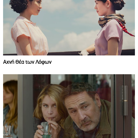
Αχνή Θέα των Λόφων