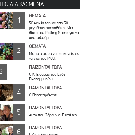
 ΠΙΟ ΔΙΑΒΑΣΜΕΝΑ
ΘΕΜΑΤΑ
1
50 κακές ταινίες από 50
μεγάλους σκηνοθέτες: Μια
λίστα του Rolling Stone για να
σκοτωθούμε
ΘΕΜΑΤΑ
2
Με ποια σειρά να δει κανείς τις
ταινίες του MCU;
ΠΑΙΖΟΝΤΑΙ ΤΩΡΑ
3
Ο Κλειδαράς του Ενός
Εκατομμυρίου
ΠΑΙΖΟΝΤΑΙ ΤΩΡΑ
4
Ο Παραχαράκτης
ΠΑΙΖΟΝΤΑΙ ΤΩΡΑ
5
Αυτό που Ξέρουν οι Γυναίκες
ΠΑΙΖΟΝΤΑΙ ΤΩΡΑ
6
Γνήσιο Αντίγραφο