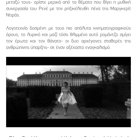
μεταξύ τους- ορίστε μερικά από τα θέματα που θίγει η μυθική
συνεργασία του Ρενέ με την ρηξικέλευθη πένα της Μαργκερίτ
Ντιράς.
Λογοτεχνία δοσμένη με τους πιο απόλυτα κινηματογραφικούς
όρους, το λυρικό και μαζί τόσο θλιμμένο αυτό ρομάντζο σμίγει
τον έρωτα και τον θάνατο- οι δυο αρχέγονες σταθερές της
ανθρώπινης ύπαρξης- σε έναν αξέχαστο εναγκαλισμό.