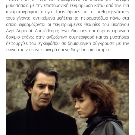
μυθοπλασία με την επιστημονική τεκμηρίωση κάτω από την ίδια
κινηματογραφική στέγη. Τρεις ήρωες και οι καθημερινότητές
τους γίνονται αντικείμενα μελέτης και πειραματόζωα πάνω στα
οποία εφαρμόζονται οι τεκμηριωμένες θεωρίες του βιολόγου
Ανρί Λαμπορί. Αποτέλεσμα; Ένα ιδιοφυές και άκρως ειρωνικό
δοκίμιο επάνω στην ανθρώπινη συμπεριφορά και τις μυστήριες
λειτουργίες του εγκεφάλου σε δημιουργική σύγκρουση με την
τέχνη του να κάνεις σινεμά και να διηγείσαι μια ιστορία.