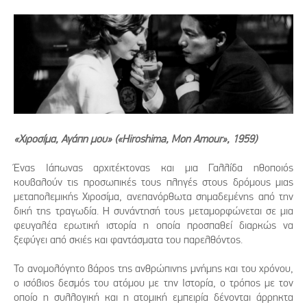
«Χιροσίμα, Αγάπη μου» («Hiroshima, Mon Amour», 1959)
Ένας Ιάπωνας αρχιτέκτονας και μια Γαλλίδα ηθοποιός
κουβαλούν τις προσωπικές τους πληγές στους δρόμους μιας
μεταπολεμικής Χιροσίμα, ανεπανόρθωτα σημαδεμένης από την
δική της τραγωδία. Η συνάντησή τους μεταμορφώνεται σε μια
φευγαλέα ερωτική ιστορία η οποία προσπαθεί διαρκώς να
ξεφύγει από σκιές και φαντάσματα του παρελθόντος.
Το ανομολόγητο βάρος της ανθρώπινης μνήμης και του χρόνου,
ο ισόβιος δεσμός του ατόμου με την Ιστορία, ο τρόπος με τον
οποίο η συλλογική και η ατομική εμπειρία δένονται άρρηκτα