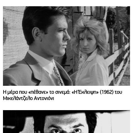
Η μέρα που «πέθανε» το σινεμά: «Η Έκλειψη» (1962) του
Μικελάντζελο Αντονιόνι