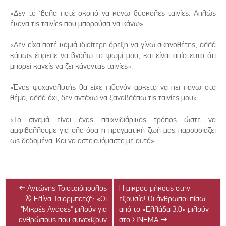
«Δεν το ‘βαλα ποτέ σκοπό να κάνω δύσκολες ταινίες. Απλώς
έκανα τις ταινίες που μπορούσα να κάνω».
«Δεν είχα ποτέ καμιά ιδιαίτερη όρεξη να γίνω σκηνοθέτης, αλλά
κάπως έπρεπε να βγάλω το ψωμί μου, και είναι απίστευτο ότι
μπορεί κανείς να ζει κάνοντας ταινίες».
«Ένας ψυχαναλυτής θα είχε πιθανόν αρκετά να πει πάνω στο
θέμα, αλλά όχι, δεν αντέχω να ξαναβλέπω τις ταινίες μου».
«Το σινεμά είναι ένας παιχνιδιάρικος τρόπος ώστε να
αμφιβάλλουμε για όλα όσα η πραγματική ζωή μας παρουσιάζει
ως δεδομένα. Και να αστειευόμαστε με αυτά».
←
Αντώνης Τσιοτσιόπουλος
Η μικρού μήκους στην
& Ελίνα Τσιορμπατζή: «Οι
εξουσία! Οι άνθρωποι πίσω
"Μικρές Ανάσες" μιλούν για
από το «Ελλάδα 3.0» μιλούν
ανθρώπους που συνεχίζουν
στο ΣΙΝΕΜΑ
→