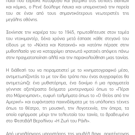
παιδί που έβρισκε καταφύγιο και γιατρικό στις σελίδες βιβλίων
και κόμικς, ο Ρενέ δούλεψε ήσυχα και υπομονετικά την πορεία
του σε έναν από τους σημαντικότερους νεωτεριστές της
μεγάλης οθόνης.
Ξεκίνησε την καριέρα του το 1945, πρωτοθήτευσε στον τομέα
του ντοκιμαντέρ, δέκα χρόνια μετά έσπασε κάθε στεγανό του
είδους με το «Νύχτα και Καταχνιά» και κατόπιν πέρασε στην
μυθοπλασία για να καταρρίψει απανωτά κραταιές απόψεις πάνω
στην πραγματοποίηση αλλά και την παρακολούθηση μιας ταινίας.
Η διάθεσή του να πειραματιστεί με το κινηματογραφικό μέσο,
αντιμετωπίζοντάς το με τον ίδιο τρόπο που ένας συγγραφέας θα
αντιμετώπιζε ένα μυθιστόρημα, ένα δοκίμιο ή μια πραγματεία
γέννησε αξεπέραστα δείγματα μοντερνισμού όπως το «Πέρσι
στο Μάριενμπαντ», ευφυή τολμήματα όπως το «Ο Θείος από την
Αμερική» και ευφάνταστα παιχνιδίσματα με τις υπόλοιπες τέχνες
όπως το θέατρο, τη μουσική, την λογοτεχνία, την όπερα, τα
οποία εφήρμοσε μέχρι την τελευταία του ταινία, το βραβευμένο
στο Φεστιβάλ Βερολίνου «Η Ζωή του Ράιλι».
Από μεγαλόπνοος μπροστάρης της νουβέλ βαγκ, αρχιτέκτονας