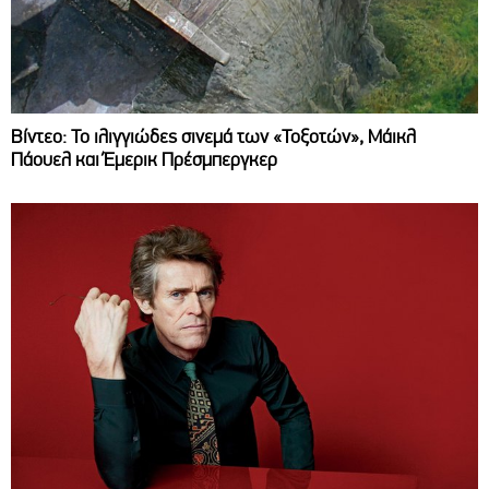
Βίντεο: Το ιλιγγιώδες σινεμά των «Τοξοτών», Μάικλ
Πάουελ και Έμερικ Πρέσμπεργκερ