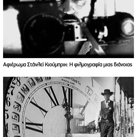
Αφιέρωμα Στάνλεϊ Κιούμπρικ: Η φιλμογραφία μιας διάνοιας