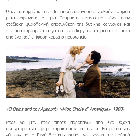
Όταν τα κομμάτια της ελλειπτικής αφήγησης ενωθούν, το φιλμ
μεταμορφώνεται σε μια θαυμαστή κατασκευή πάνω στην
σταδιακή ψυχολογική αποσύνθεση της δυτικής κοινωνίας και
την συσσωρευμένη οργή που καλλιεργούν τα μέλη της πίσω
από ένα κατ’ επίφαση χαρωπό προσωπείο.
«Ο Θείος από την Αμερική» («Mon Oncle d’ Amerique», 1980)
Ίσως να μην ήταν τίποτε παραπάνω από ένα έξοχα
σκιαγραφημένο φιλμ χαρακτήρων αυτός ο θαυματουργός
«Θείος», αν ο Ρενέ δεν επιχειρούσε να ενώσει την καθαρή