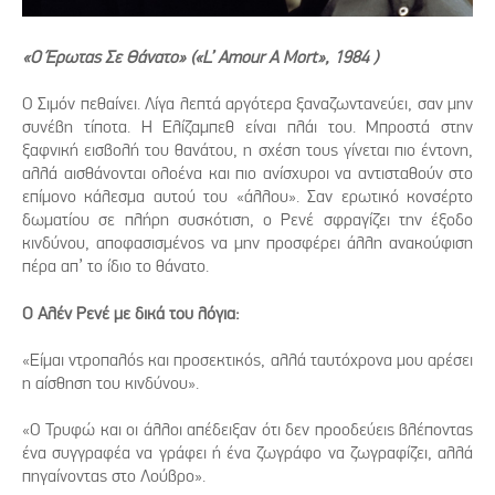
«O Έρωτας Σε Θάνατο» («L’ Amour A Mort», 1984 )
Ο Σιμόν πεθαίνει. Λίγα λεπτά αργότερα ξαναζωντανεύει, σαν μην
συνέβη τίποτα. Η Ελίζαμπεθ είναι πλάι του. Μπροστά στην
ξαφνική εισβολή του θανάτου, η σχέση τους γίνεται πιο έντονη,
αλλά αισθάνονται ολοένα και πιο ανίσχυροι να αντισταθούν στο
επίμονο κάλεσμα αυτού του «άλλου». Σαν ερωτικό κονσέρτο
δωματίου σε πλήρη συσκότιση, ο Ρενέ σφραγίζει την έξοδο
κινδύνου, αποφασισμένος να μην προσφέρει άλλη ανακούφιση
πέρα απ’ το ίδιο το θάνατο.
Ο Αλέν Ρενέ με δικά του λόγια:
«Είμαι ντροπαλός και προσεκτικός, αλλά ταυτόχρονα μου αρέσει
η αίσθηση του κινδύνου».
«Ο Τρυφώ και οι άλλοι απέδειξαν ότι δεν προοδεύεις βλέποντας
ένα συγγραφέα να γράφει ή ένα ζωγράφο να ζωγραφίζει, αλλά
πηγαίνοντας στο Λούβρο».