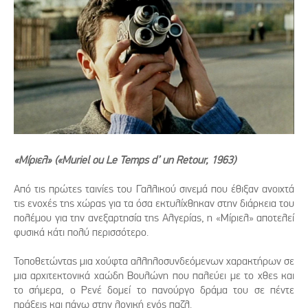
«Μίριελ» («Muriel ou Le Temps d’ un Retour, 1963)
Από τις πρώτες ταινίες του Γαλλικού σινεμά που έθιξαν ανοιχτά
τις ενοχές της χώρας για τα όσα εκτυλίχθηκαν στην διάρκεια του
πολέμου για την ανεξαρτησία της Αλγερίας, η «Μίριελ» αποτελεί
φυσικά κάτι πολύ περισσότερο.
Τοποθετώντας μια χούφτα αλληλοσυνδεόμενων χαρακτήρων σε
μια αρχιτεκτονικά χαώδη Βουλώνη που παλεύει με το χθες και
το σήμερα, ο Ρενέ δομεί το πανούργο δράμα του σε πέντε
πράξεις και πάνω στην λογική ενός παζλ.