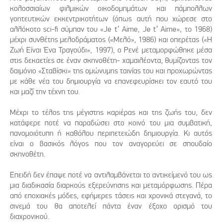
κολοσσιαίων φιλμικών οικοδομημάτων και πάμπολλων
γοητευτικών εκκεντρικοτήτων (όπως αυτή που χώρεσε στο
αλλόκοτο sci-fi σύμπαν του «Je t’ Aime, Je t’ Aime», το 1968)
μέχρι συνθέτης μελοδράματος («Μελό», 1986) και οπερέτας («Η
Ζωή Είναι Ένα Τραγούδι», 1997), ο Ρενέ μεταμορφώθηκε μέσα
στις δεκαετίες σε έναν σκηνοθέτη- χαμαιλέοντα, θυμίζοντας τον
δαιμόνιο «Σταβίσκι» της ομώνυμης ταινίας του και προχωρώντας
με κάθε νέα του δημιουργία να επανεφευρίσκει τον εαυτό του
και μαζί την τέχνη του.
Μέχρι το τέλος της μέγιστης καριέρας και της ζωής του, δεν
κατάφερε ποτέ να παραδώσει στο κοινό του μια συμβατική,
πανομοιότυπη ή καθόλου περιπετειώδη δημιουργία. Κι αυτός
είναι ο βασικός λόγος που τον αναγορεύει σε σπουδαίο
σκηνοθέτη.
Επειδή δεν έπαψε ποτέ να αντιλαμβάνεται το αντικείμενό του ως
μια διαδικασία διαρκούς εξερεύνησης και μεταμόρφωσης. Πέρα
από εποχιακές μόδες, εφήμερες τάσεις και χρονικά στεγανά, το
σινεμά του θα αποτελεί πάντα έναν έξοχο ορισμό του
διαχρονικού.