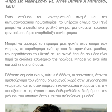
«Πέρσι Στο Μάριενμπαντ» («L’ Annee Derniere A Marienbad»,
1961)
Ένας σταθμός του νεωτεριστικού σινεμά και της
κινηματογραφικής πρωτοπορίας, το υπέροχο αίνιγμα του Ρενέ
μπορεί να αποτελεί ένα γοτθικό όνειρο, μια σκοτεινή ερωτική
φαντασίωση, ή μια ανορθόδοξη ταινία τρόμου.
Μπορεί να μαρτυρά το πέρασμα μιας ψυχής στον κόσμο των
νεκρών, το παραλήρημα ενός ψυχικά διαταραγμένου μυαλού,
την περιπλάνηση του θεατή σε μια αχανή έπαυλη που δεν είναι
παρά το σκιώδες εσωτερικό της ηρωίδας. Μπορεί να είναι όλα
και μαζί τίποτε από αυτά.
Ελάχιστη σημασία έχουν, ούτως ή άλλως, οι απαντήσεις, όταν το
αριστούργημα του γάλλου δημιουργού χωρά στην μεγαλοπρεπή
γεωμετρία και τα στοιχειωμένα εικονογραφικά κτίσματά της την
πιο αξέχαστη περιήγηση στους λαβυρινθώδεις διαδρόμους της
μνήμης, του υποσυνείδητου και του ανθρώπινου μυαλού.