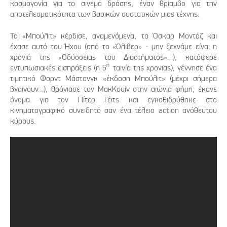
κοσμογονία για το σινεμά δράσης, έναν θρίαμβο για την
αποτελεσματικότητα των βασικών συστατικών μιας τέχνης.
Το «Μπούλιτ» κέρδισε, αναμενόμενα, το Όσκαρ Μοντάζ και
έχασε αυτό του Ήχου (από το «Όλιβερ» - μην ξεχνάμε είναι η
χρονιά της «Οδύσσειας του Διαστήματος»…), κατάφερε
η
εντυπωσιακές εισπράξεις (η 5
ταινία της χρονιας), γέννησε ένα
τιμητικό Φορντ Μάστανγκ «έκδοση Μπούλιτ» (μέχρι σήμερα
βγαίνουν…), θρόνιασε τον ΜακΚουίν στην αιώνια φήμη, έκανε
όνομα για τον Πίτερ Γέιτς και εγκαθιδρύθηκε στο
κινηματογραφικό συνειδητό σαν ένα τέλειο action ανόθευτου
κύρους.