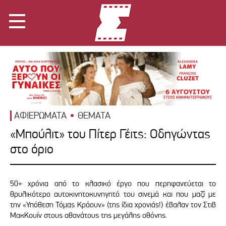
ΑΦΙΕΡΩΜΑΤΑ
ΘΕΜΑΤΑ
«Μπούλιτ» του Πίτερ Γέιτς: Οδηγώντας
στο όριο
50+ χρόνια από το κλασικό έργο που περηφανεύεται το
θρυλικότερο αυτοκινητοκυνηγητό του σινεμά και που μαζί με
την «Υπόθεση Τόμας Κράουν» (της ίδια χρονιάς!) έβαλαν τον Στιβ
ΜακΚουίν στους αθανάτους της μεγάλης οθόνης.