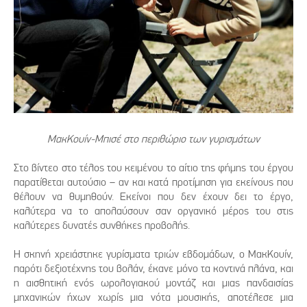
ΜακΚουίν-Μπισέ στο περιθώριο των γυρισμάτων
Στο βίντεο στο τέλος του κειμένου το αίτιο της φήμης του έργου
παρατίθεται αυτούσιο – αν και κατά προτίμηση για εκείνους που
θέλουν να θυμηθούν. Εκείνοι που δεν έχουν δει το έργο,
καλύτερα να το απολαύσουν σαν οργανικό μέρος του στις
καλύτερες δυνατές συνθήκες προβολής.
Η σκηνή χρειάστηκε γυρίσματα τριών εβδομάδων, ο ΜακΚουίν,
παρότι δεξιοτέχνης του βολάν, έκανε μόνο τα κοντινά πλάνα, και
η αισθητική ενός ωρολογιακού μοντάζ και μιας πανδαισίας
μηχανικών ήχων χωρίς μια νότα μουσικής, αποτέλεσε μια