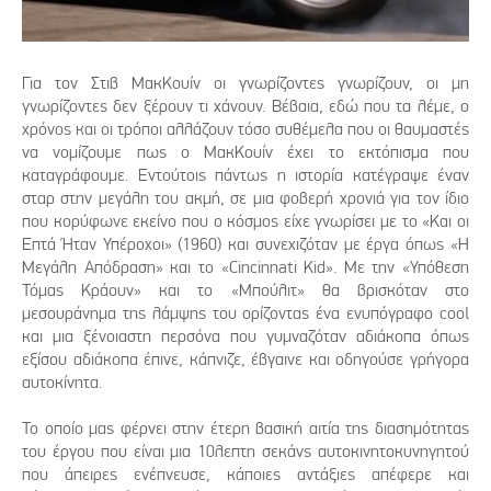
Για τον Στιβ ΜακΚουίν οι γνωρίζοντες γνωρίζουν, οι μη
γνωρίζοντες δεν ξέρουν τι χάνουν. Βέβαια, εδώ που τα λέμε, ο
χρόνος και οι τρόποι αλλάζουν τόσο συθέμελα που οι θαυμαστές
να νομίζουμε πως ο ΜακΚουίν έχει το εκτόπισμα που
καταγράφουμε. Εντούτοις πάντως η ιστορία κατέγραψε έναν
σταρ στην μεγάλη του ακμή, σε μια φοβερή χρονιά για τον ίδιο
που κορύφωνε εκείνο που ο κόσμος είχε γνωρίσει με το «Και οι
Επτά Ήταν Υπέροχοι» (1960) και συνεχιζόταν με έργα όπως «Η
Μεγάλη Απόδραση» και το «Cincinnati Kid». Με την «Υπόθεση
Τόμας Κράουν» και το «Μπούλιτ» θα βρισκόταν στο
μεσουράνημα της λάμψης του ορίζοντας ένα ενυπόγραφο cool
και μια ξένοιαστη περσόνα που γυμναζόταν αδιάκοπα όπως
εξίσου αδιάκοπα έπινε, κάπνιζε, έβγαινε και οδηγούσε γρήγορα
αυτοκίνητα.
Το οποίο μας φέρνει στην έτερη βασική αιτία της διασημότητας
του έργου που είναι μια 10λεπτη σεκάνς αυτοκινητοκυνηγητού
που άπειρες ενέπνευσε, κάποιες αντάξιες απέφερε και