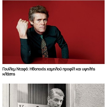
Γουίλεμ Νταφό: Ηθοποιός χαμηλού προφίλ και υψηλής
κλάσης