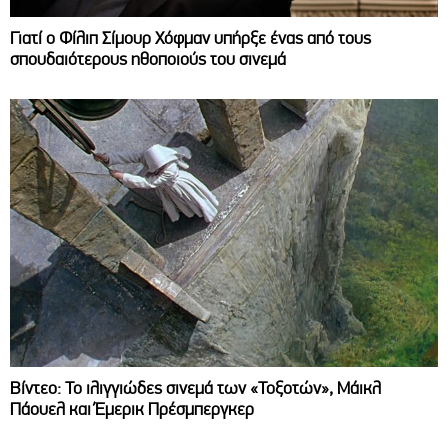
Γιατί ο Φίλιπ Σίμουρ Χόφμαν υπήρξε ένας από τους
σπουδαιότερους ηθοποιούς του σινεμά
Βίντεο: Το ιλιγγιώδες σινεμά των «Τοξοτών», Μάικλ
Πάουελ και Έμερικ Πρέσμπεργκερ