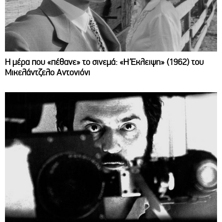
Η μέρα που «πέθανε» το σινεμά: «Η Έκλειψη» (1962) του
Μικελάντζελο Αντονιόνι