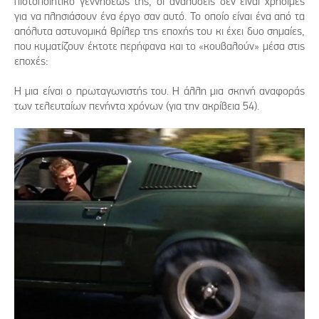
πιστοποιητικό γεννήσεώς της, οι αναλύσεις δεν είναι χρήσιμες
για να πλησιάσουν ένα έργο σαν αυτό. Το οποίο είναι ένα από τα
απόλυτα αστυνομικά θρίλερ της εποχής του κι έχει δυο σημαίες,
που κυματίζουν έκτοτε περήφανα και το «κουβαλούν» μέσα στις
εποχές:
Η μια είναι ο πρωταγωνιστής του. Η άλλη μια σκηνή αναφοράς
των τελευταίων πενήντα χρόνων (για την ακρίβεια 54).