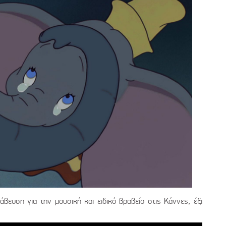
βευση για την μουσική και ειδικό βραβείο στις Κάννες, έξι