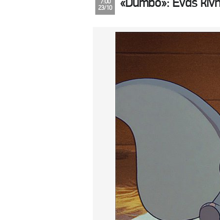
«Dumbo»: Ένας κινη
7:00
23/10