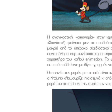
Η αναγκαστική «οικονομία» στην 
«Χιονάτη»!) φαίνεται μεν στο απλούσ
μακριά από το υπέροχο σχεδιαστικό 
πεντακάθαρο καρτουνίστικο χαρακτήρα
χαρακτήρα του καλού animation: Το 
οπτικού καλλιτέχνη με λίγες γραμμές ν
Οι σκηνές της μαμάς με το παιδί είναι 
ο Ντάμπο κλαψουρίζει πιο σεμνά κι από 
μαμά του στο κλουβί της χωρίς καν να μ