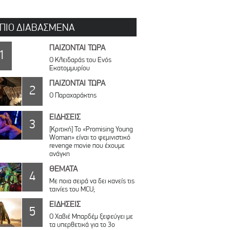
 ΠΙΟ ΔΙΑΒΑΣΜΕΝΑ
ΠΑΙΖΟΝΤΑΙ ΤΩΡΑ
1
Ο Κλειδαράς του Ενός
Εκατομμυρίου
ΠΑΙΖΟΝΤΑΙ ΤΩΡΑ
2
Ο Παραχαράκτης
ΕΙΔΗΣΕΙΣ
3
[Κριτική] Το «Promising Young
Woman» είναι το φεμινιστικό
revenge movie που έχουμε
ανάγκη
ΘΕΜΑΤΑ
4
Με ποια σειρά να δει κανείς τις
ταινίες του MCU;
ΕΙΔΗΣΕΙΣ
5
O Χαβιέ Μπαρδέμ ξεφεύγει με
τα υπερθετικά για το 3ο