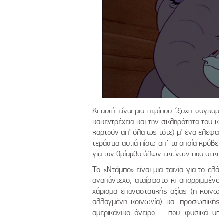
Κι αυτή είναι μια περίπου έξοχη συγκυρ
κακεντρέχεια και την σκληρότητα του 
καρτούν απ’ όλα ως τότε) μ’ ένα ελεφαν
τεράστια αυτιά πίσω απ’ τα οποία κρύβε
για τον θρίαμβο όλων εκείνων που οι
Το «Ντάμπο» είναι μια ταινία για το ε
αναπάντεχο, αταίριαστο κι απορριμμέν
χάρισμα επαναστατικής αξίας (η κοινω
αλλαγμένη κοινωνία) και προσωπική
αμερικάνικο όνειρο – που φυσικά υπά