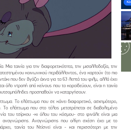
ία. Μια ταινία για την διαφορετικότητα, την μισαλλοδοξία, την
κατεστημένου κοινωνικού περιβάλλοντος, ένα καρτούν (το πιο
τάκι που δεν βγάζει άχνα για τα 63 λεπτά του φιλμ, αλλά έχει
ται όλο ντροπή από κείνους που το κοροϊδεύουν, είναι η ταινία
 κουτσομπόληδες προσπαθούν να καταργήσουν.
λάττωμα. Το ελάττωμα που σε κάνει διαφορετικό, ασχημότερο,
ο. Το ελάττωμα που στο τέλος μετατρέπεται σε διαβολεμένο
νία του τσίρκου -κι όλου του κόσμου- στο φινάλε είναι μια
ς αναγνώρισης. Αναγνώρισης που ολίγη σχέση έχει με το
ρχει, ταινία του Ντίσνεϊ είναι - και περισσότερη με την