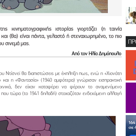
ης κινηματογραφικής ιστορίας γιορτάζει (η ταινία
αι (θα) είναι πάντα, γελαστό ή στεναχωρημένο, το πιο
ΠΡ
ου σινεμά μας.
Από τον Ηλία Δημόπουλο
του Ντίσνεϊ θα διαπιστώσεις με έκπληξη πως, ενώ η «Χιονάτη
ο» και η «Φαντασία» (1940 αμφότερα) γνώρισαν εισπρακτική
τεχνικά, δεν είχαν καταφέρει να φέρουν το αναμενόμενο
ία που τώρα (το 1941 δηλαδή) στοχαζόταν ενδεχόμενη αλλαγή