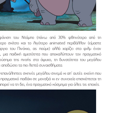
εμφάνιση του Ντάμπο (πάνω από 30% φθηνότερο από τη
τερο σκίτσο και το λιγότερο animated περιβάλλον (είμαστε
όργιο του Πινόκιο, ας πούμε) αλλά χαρίζει στο φιλμ έναν
, μια παιδική αμεσότητα που αποκαλύπτουν τον πραγματικό
φύσημα της πνοής στο άψυχο, τη δυνατότητα του μεγάλου
α αποδώσει τα πιο λεπτά συναισθήματα.
ανεπανάληπτες σκηνές μεγάλου σινεμά κι απ’ αυτές εκείνη που
πραγματικό παιδάκι σε μοναξιά κι εν συνεχεία επισκέπτεται τη
πορεί να τη δει, ένα πραγματικό κόσμημα για όλες τις εποχές.