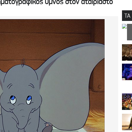
ματογραφικός ύμνος στον αταίριαστο
ΤΑ