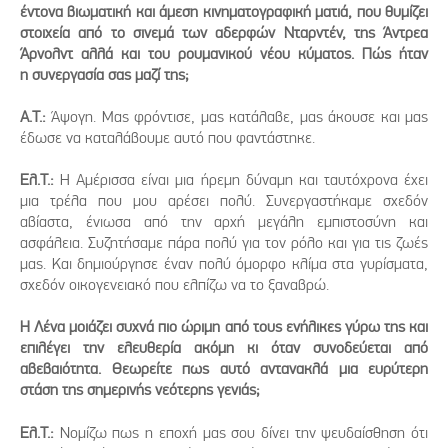
έντονα βιωματική και άμεση κινηματογραφική ματιά, που θυμίζει
στοιχεία από το σινεμά των αδερφών Νταρντέν, της Άντρεα
Άρνολντ αλλά και του ρουμανικού νέου κύματος. Πώς ήταν
η συνεργασία σας μαζί της;
Α.Τ.:
Άψογη. Μας φρόντισε, μας κατάλαβε, μας άκουσε και μας
έδωσε να καταλάβουμε αυτό που φαντάστηκε.
Ελ.Τ.:
Η Αμέρισσα είναι μια ήρεμη δύναμη και ταυτόχρονα έχει
μια τρέλα που μου αρέσει πολύ. Συνεργαστήκαμε σχεδόν
αβίαστα, ένιωσα από την αρχή μεγάλη εμπιστοσύνη και
ασφάλεια. Συζητήσαμε πάρα πολύ για τον ρόλο και για τις ζωές
μας. Και δημιούργησε έναν πολύ όμορφο κλίμα στα γυρίσματα,
σχεδόν οικογενειακό που ελπίζω να το ξαναβρώ.
Η Λένα μοιάζει συχνά πιο ώριμη από τους ενήλικες γύρω της και
επιλέγει την ελευθερία ακόμη κι όταν συνοδεύεται από
αβεβαιότητα. Θεωρείτε πως αυτό αντανακλά μια ευρύτερη
στάση της σημερινής νεότερης γενιάς;
Ελ.Τ.:
Νομίζω πως η εποχή μας σου δίνει την ψευδαίσθηση ότι