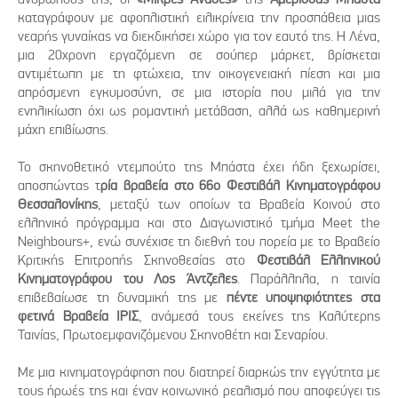
καταγράφουν με αφοπλιστική ειλικρίνεια την προσπάθεια μιας
νεαρής γυναίκας να διεκδικήσει χώρο για τον εαυτό της. Η Λένα,
μια 20χρονη εργαζόμενη σε σούπερ μάρκετ, βρίσκεται
αντιμέτωπη με τη φτώχεια, την οικογενειακή πίεση και μια
απρόσμενη εγκυμοσύνη, σε μια ιστορία που μιλά για την
ενηλικίωση όχι ως ρομαντική μετάβαση, αλλά ως καθημερινή
μάχη επιβίωσης.
Το σκηνοθετικό ντεμπούτο της Μπάστα έχει ήδη ξεχωρίσει,
αποσπώντας τ
ρία βραβεία στο 66ο Φεστιβάλ Κινηματογράφου
Θεσσαλονίκης
, μεταξύ των οποίων τα Βραβεία Κοινού στο
ελληνικό πρόγραμμα και στο Διαγωνιστικό τμήμα Meet the
Neighbours+, ενώ συνέχισε τη διεθνή του πορεία με το Βραβείο
Κριτικής Επιτροπής Σκηνοθεσίας στο
Φεστιβάλ Ελληνικού
Κινηματογράφου του Λος Άντζελες
. Παράλληλα, η ταινία
επιβεβαίωσε τη δυναμική της με
πέντε υποψηφιότητες στα
φετινά Βραβεία ΙΡΙΣ
, ανάμεσά τους εκείνες της Καλύτερης
Ταινίας, Πρωτοεμφανιζόμενου Σκηνοθέτη και Σεναρίου.
Με μια κινηματογράφηση που διατηρεί διαρκώς την εγγύτητα με
τους ήρωές της και έναν κοινωνικό ρεαλισμό που αποφεύγει τις