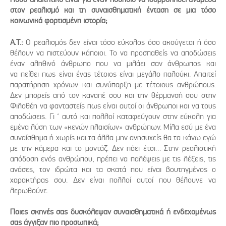
στον ρεαλισμό και τη συναισθηματική ένταση σε μια τόσο
κοινωνικά φορτισμένη ιστορία;
Α.Τ.:
Ο ρεαλισμός δεν είναι τόσο εύκολος όσο ακούγεται ή όσο
θέλουν να πιστεύουν κάποιοι. Το να προσπαθείς να αποδώσεις
έναν αληθινό άνθρωπο που να μιλάει σαν άνθρωπος και
να πείθει πως είναι ένας τέτοιος είναι μεγάλο παλούκι. Απαιτεί
παρατήρηση χρόνων και συνύπαρξη με τέτοιους ανθρώπους.
Δεν μπορείς από τον καναπέ σου και την θέρμανσή σου στην
Φιλοθέη να φανταστείς πως είναι αυτοί οι άνθρωποι και να τους
αποδώσεις. Γι ‘ αυτό και πολλοί καταφεύγουν στην εύκολη για
εμένα λύση των «κενών πλαισίων» ανθρώπων. Μίλα εσύ με ένα
συναίσθημα ή χωρίς και τα άλλα μην ανησυχείς θα τα κάνω εγώ
με την κάμερα και το μοντάζ. Δεν πάει έτσι… Στην ρεαλιστική
απόδοση ενός ανθρώπου, πρέπει να παλέψεις με τις λέξεις, τις
ανάσες, τον ιδρώτα και τα σκατά που είναι βουτηγμένος ο
χαρακτήρας σου. Δεν είναι πολλοί αυτοί που θέλουνε να
λερωθούνε.
Ποιες σκηνές σας δυσκόλεψαν συναισθηματικά ή ενδεχομένως
σας άγγιξαν πιο προσωπικά;