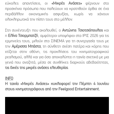
εύκολες απαντήσεις, οι
«Μικρές Ανάσες»
φέρνουν στο
προσκήνιο πρόσωπα που παλεύουν να κρατηθούν όρθια σε ένα
περιβάλλον οικονομικής ασφυξίας, χωρίς να χάνουν
ολοκληρωτικά την πίστη τους στο μέλλον.
Στη συνέντευξη που ακολουθεί, ο
Αντώνης Τσιοτσιόπουλος
και
η
Ελίνα Τσιορμπατζή
, αμφότεροι υποψήφιοι στα ΙΡΙΣ 2026 για τις
ερμηνείες τους, μιλούν στο ΣΙΝΕΜΑ για τη συνεργασία τους με
την
Αμέρισσα Μπάστα
, τη σύνθετη σχέση πατέρα και κόρης που
χτίζεται στην οθόνη, τις προκλήσεις του κινηματογραφικού
ρεαλισμού, αλλά και για όσα αποκαλύπτει η ταινία σχετικά με μια
γενιά που αναζητά, μέσα σε συνθήκες διαρκούς αβεβαιότητας,
τις δικές της μικρές ανάσες ελευθερίας
.
INFO
Η ταινία «Μικρές Ανάσες» κυκλοφορεί την Πέμπτη 4 Ιουνίου
στους κινηματογράφους από την Feelgood Entertainment.