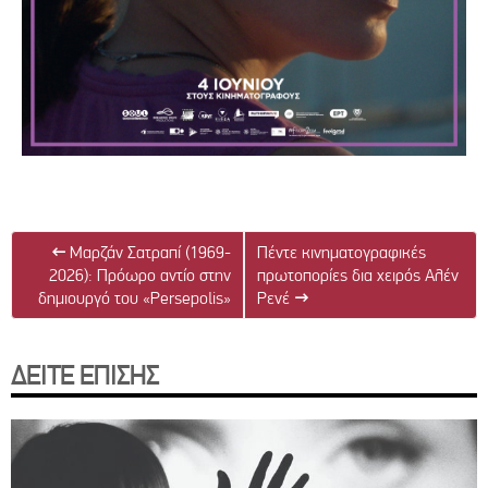
←
Μαρζάν Σατραπί (1969-
Πέντε κινηματογραφικές
2026): Πρόωρο αντίο στην
πρωτοπορίες δια χειρός Αλέν
δημιουργό του «Persepolis»
Ρενέ
→
ΔΕΙΤΕ ΕΠΙΣΗΣ