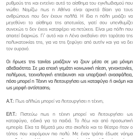
ρυθμούς της και εντείνει αυτό το αίσθημα του εγκλωβισμού που
νιώθει. Νομίζω πως η Αθήνα είναι αρκετά βίαιη για τους
ανθρώπους που δεν έχουν πολλά. Η ίδια η πόλη μοιάζει να
μεγεθύνει το αίσθημα της αποτυχίας, γιατί σου υπενθυμίζει
συνεχώς τι δεν έχεις καταφέρει να πετύχεις. Είναι μια πόλη που
απαιτεί διαρκώς. Γι’ αυτό και η Λένα ανεβαίνει στη ταράτσα της
πολυκατοικίας της, για να της ξεφύγει από αυτήν και για να δει
τον ουρανό.
Οι ήρωες της ταινίας μοιάζουν να ζουν μέσα σε μια μόνιμη
αβεβαιότητα. Σε μια εποχή γεμάτη κοινωνική πίεση, γενοκτονίες,
πολέμους, τεχνολογική επιτάχυνση και υπαρξιακή ανασφάλεια,
πόσο μπορεί η Τέχνη να λειτουργήσει ως καταφύγιο ή ακόμη και
ως μορφή αντίστασης;
Α.Τ.:
Πως αλλιώς μπορεί να λειτουργήσει η τέχνη;
Ελ.Τ.:
Πιστεύω πως η τέχνη μπορεί να λειτουργήσει ως
καταφύγιο, ειδικά για τα παιδιά. Το λέω και από προσωπική
εμπειρία. Είχα τα θέματά μου στο σχολείο και το θέατρο ήταν ο
τόπος που χαιρόμουν πιο πολύ. Με έναν τρόπο έδωσε νόημα