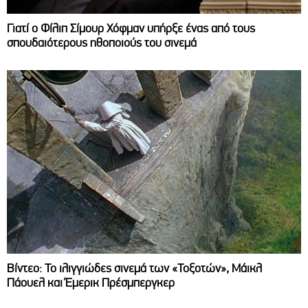
Γιατί ο Φίλιπ Σίμουρ Χόφμαν υπήρξε ένας από τους
σπουδαιότερους ηθοποιούς του σινεμά
Βίντεο: Το ιλιγγιώδες σινεμά των «Τοξοτών», Μάικλ
Πάουελ και Έμερικ Πρέσμπεργκερ