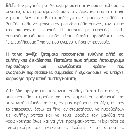
Ελ.Τ.:
Τον μεγαλύτερο. Άκουγα μουσική όταν πρωτοδιάβασα το
σενάριο, όταν πρωτοφανταζόμουν την Λένα και πριν από κάθε
γύρισμα. Δεν έχω θεωρητικές γνώσεις μουσικής αλλά με
βοηθάει πολύ να ψάχνω την μελωδία κάθε σκηνής, τον ρυθμό
της ακούγοντας μουσική. Η μουσική με επηρεάζει πολύ
συναισθηματικά και επειδή είναι εύκολα προσβάσιμη, την
“εκμεταλλεύομαι” για να μου ενεργοποιήσει τη φαντασία.
Η ταινία αγγίζει ζητήματα προσωπικής ευθύνης αλλά και
συλλογικής διεκδίκησης. Πιστεύετε πως σήμερα λειτουργούμε
περισσότερο ως «ανεξάρτητα κράτη» που
αναζητούν περιστασιακές συμμαχίες ή εξακολουθεί να υπάρχει
χώρος για πραγματική συλλογικότητα;
Α.Τ.:
Μια πραγματική κοινωνική συλλογικότητα θα ήταν ό, τι
καλύτερο θα μπορούσε να μας συμβεί σε συλλογικό και
κοινωνικό επίπεδο και ναι, αν μας αφήσουν και λίγο, αν μας
το επιτρέψουν έστω και λίγο, αν σταματήσουν να πυροβολούν
τις συλλογικότητες και να τους φοράνε τον μανδύα της
γραφικότητας ίσως και να γίνει πραγματικότητα. Μέχρι τότε ας
λειτουργούμε ως «Ανεξάρτητα Κράτη» - το έπιασα το