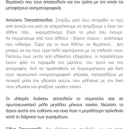
θεματικές που τους απασχολούν και τον τρόπο με τον οποίο τις
μεταφέρουν κινηματογραφικά;
Αντώνης Τσιοτσιόπουλος:
Στηρίζω γιατί έχω στηριχθεί κι εγώ
από αυτούς και γιατί αν σταματήσουμε να στηρίζουμε ο ένας τον
άλλον, πάει… γκρεμιστήκαμε. Είναι το μόνο που έχουμε.
Αν περιμένουμε από τους άλλους - ξέρετε ποιους - χεστήκαμε
που κλάναμε. Τώρα για το πως βλέπω τις θεματικές… Δεν
μπορώ να πω πως είμαι πολύ χαρούμενος με τις επιλογές τους.
Πιστεύω πως εκτός από ελάχιστες εξαιρέσεις, οι περισσότεροι
έχουν φάει το παραμύθι της μίμησης, του τρεντ και της
αντιγραφής. Αντί να προσπαθούν να δημιουργήσουν μία δική
τους προσωπική κινηματογραφική γλώσσα, παπαγαλίζουν με
πενιχρά μέσα την γλώσσα αυτών, που μιλήσανε με την δική
τους γλώσσα και φτιάξανε ωραίες ταινίες.
Οι «Μικρές Ανάσες» αποτελούν το ντεμπούτο σας σε
πρωταγωνιστικό ρόλο μεγάλου μήκους ταινίας. Νιώσατε το
άγχος αυτής της ευθύνης και ποια ήταν η μεγαλύτερη πρόκληση
κατά τη διάρκεια των γυρισμάτων;