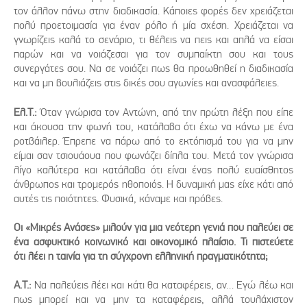
τον άλλον πάνω στην διαδικασία. Κάποιες φορές δεν χρειάζεται
πολύ προετοιμασία για έναν ρόλο ή μία σχέση. Χρειάζεται να
γνωρίζεις καλά το σενάριο, τι θέλεις να πεις και απλά να είσαι
παρών και να νοιάζεσαι για τον συμπαίκτη σου και τους
συνεργάτες σου. Να σε νοιάζει πως θα προωθηθεί η διαδικασία
και να μη βουλιάζεις στις δικές σου αγωνίες και ανασφάλειες.
Ελ.Τ.:
Όταν γνώρισα τον Αντώνη, από την πρώτη λέξη που είπε
και άκουσα την φωνή του, κατάλαβα ότι έχω να κάνω με ένα
ροτβάιλερ. Έπρεπε να πάρω από το εκτόπισμά του για να μην
είμαι σαν τσιουάουα που φωνάζει δίπλα του. Μετά τον γνώρισα
λίγο καλύτερα και κατάλαβα ότι είναι ένας πολύ ευαίσθητος
άνθρωπος και τρομερός ηθοποιός. Η δυναμική μας είχε κάτι από
αυτές τις ποιότητες. Φυσικά, κάναμε και πρόβες.
Οι «Μικρές Ανάσες» μιλούν για μια νεότερη γενιά που παλεύει σε
ένα ασφυκτικό κοινωνικό και οικονομικό πλαίσιο. Τι πιστεύετε
ότι λέει η ταινία για τη σύγχρονη ελληνική πραγματικότητα;
Α.Τ.:
Να παλεύεις λέει και κάτι θα καταφέρεις, αν… Εγώ λέω και
πως μπορεί και να μην τα καταφέρεις, αλλά τουλάχιστον