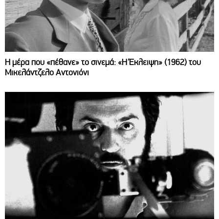
Η μέρα που «πέθανε» το σινεμά: «Η Έκλειψη» (1962) του
Μικελάντζελο Αντονιόνι