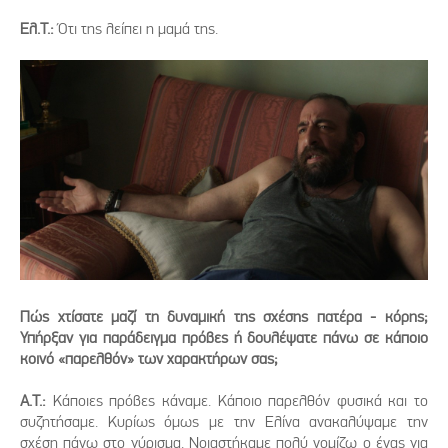
Ελ.Τ.:
Ότι της λείπει η μαμά της.
Πώς χτίσατε μαζί τη δυναμική της σχέσης πατέρα - κόρης;
Υπήρξαν για παράδειγμα πρόβες ή δουλέψατε πάνω σε κάποιο
κοινό «παρελθόν» των χαρακτήρων σας;
Α.Τ.:
Κάποιες πρόβες κάναμε. Κάποιο παρελθόν φυσικά και το
συζητήσαμε. Κυρίως όμως με την Ελίνα ανακαλύψαμε την
σχέση πάνω στο γύρισμα. Νοιαστήκαμε πολύ νομίζω ο ένας για