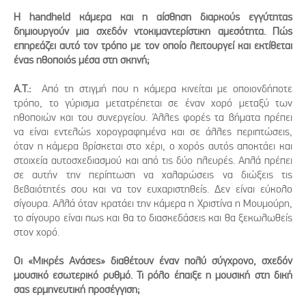
Η handheld κάμερα και η αίσθηση διαρκούς εγγύτητας
δημιουργούν μια σχεδόν ντοκιμαντερίστικη αμεσότητα. Πώς
επηρεάζει αυτό τον τρόπο με τον οποίο λειτουργεί και εκτίθεται
ένας ηθοποιός μέσα στη σκηνή;
Α.Τ.:
Από τη στιγμή που η κάμερα κινείται με οποιονδήποτε
τρόπο, το γύρισμα μετατρέπεται σε έναν χορό μεταξύ των
ηθοποιών και του συνεργείου. Άλλες φορές τα βήματα πρέπει
να είναι εντελώς χορογραφημένα και σε άλλες περιπτώσεις,
όταν η κάμερα βρίσκεται στο χέρι, ο χορός αυτός αποκτάει και
στοιχεία αυτοσχεδιασμού και από τις δύο πλευρές. Απλά πρέπει
σε αυτήν την περίπτωση να χαλαρώσεις να διώξεις τις
βεβαιότητές σου και να τον ευχαριστηθείς. Δεν είναι εύκολο
σίγουρα. Αλλά όταν κρατάει την κάμερα η Χριστίνα η Μουμούρη,
το σίγουρο είναι πως και θα το διασκεδάσεις και θα ξεκωλωθείς
στον χορό.
Οι «Μικρές Ανάσες» διαθέτουν έναν πολύ σύγχρονο, σχεδόν
μουσικό εσωτερικό ρυθμό. Τι ρόλο έπαιξε η μουσική στη δική
σας ερμηνευτική προσέγγιση;