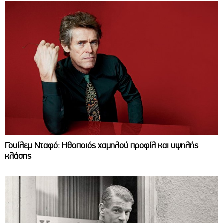
Γουίλεμ Νταφό: Ηθοποιός χαμηλού προφίλ και υψηλής
κλάσης