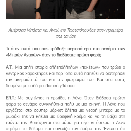
Αμέρισσα Μπάστα και Αντώνης Τσιοτσιόπουλος στην πρεμιέρα
της ταινίας
Τι ήταν αυτό που σας τράβηξε περισσότερο στο σενάριο των
«Μικρών Ανασών» όταν το διαβάσατε πρώτη φορά;
Α.Τ.:
Μια απλή ιστορία αλλεπάλληλων «πακέτων» που τρώει ο
κεντρικός χαρακτήρας και παρ ‘όλα αυτά παλεύει να διατηρήσει
την ακεραιότητά του και την ψυχραιμία του. Και όλα αυτά,
δοσμένα με απλή ρεαλιστική γλώσσα.
Ελ.Τ.:
Με συγκίνησε η ηρωίδα, η Λένα. Όταν διάβασα πρώτη
φόρα το σενάριο συγκινήθηκα πολύ με μια σκηνή. Η Λένα που
εργάζεται στο σούπερ μάρκετ βλέπει μια νεαρή μητέρα με το
μωράκι της να κλέβει μια βρεφική κρέμα και να τη βάζει στη
τσάντα της. Κοιτάζονται στα μάτια για λίγο κι ύστερα η Λένα
στρέφει το βλέμμα και συνεχίζει τον δρόμο της. Ένιωσα ότι