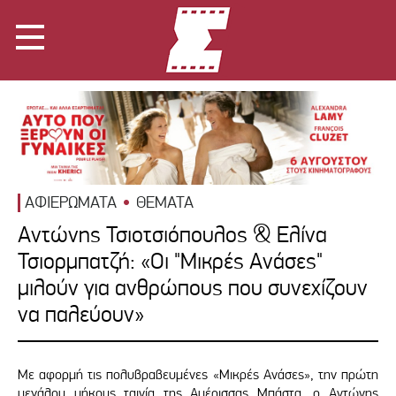
ΑΦΙΕΡΩΜΑΤΑ
ΘΕΜΑΤΑ
Αντώνης Τσιοτσιόπουλος & Ελίνα
Τσιορμπατζή: «Οι "Μικρές Ανάσες"
μιλούν για ανθρώπους που συνεχίζουν
να παλεύουν»
Με αφορμή τις πολυβραβευμένες «Μικρές Ανάσες», την πρώτη
μεγάλου μήκους ταινία της Αμέρισσας Μπάστα, ο Αντώνης