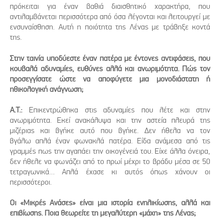
πρόκειται για έναν βαθιά διαισθητικό χαρακτήρα, που
αντιλαμβάνεται περισσότερα από όσα λέγονται και λειτουργεί με
ενσυναίσθηση. Αυτή η ποιότητα της Λένας με τράβηξε κοντά
της.
Στην ταινία υποδύεστε έναν πατέρα με έντονες αντιφάσεις, που
κουβαλά αδυναμίες, ευθύνες αλλά και ανωριμότητα. Πώς τον
προσεγγίσατε ώστε να αποφύγετε μια μονοδιάστατη ή
ηθικολογική ανάγνωση;
Α.Τ.:
Επικεντρώθηκα στις αδυναμίες που λέτε και στην
ανωριμότητα. Εκεί ανακάλυψα και την αστεία πλευρά της
μιζέριας και βγήκε αυτό που βγήκε. Δεν ήθελα να τον
βγάλω απλά έναν φωνακλά πατέρα. Είδα ανάμεσα από τις
γραμμές πως την αγαπάει την οικογένειά του. Είχε άλλα όνειρα,
δεν ήθελε να φωνάζει από το πρωί μέχρι το βράδυ μέσα σε 50
τετραγωνικά… Απλά έχασε κι αυτός όπως χάνουν οι
περισσότεροι.
Οι «Μικρές Ανάσες» είναι μια ιστορία ενηλικίωσης, αλλά και
επιβίωσης. Ποια θεωρείτε τη μεγαλύτερη «μάχη» της Λένας;