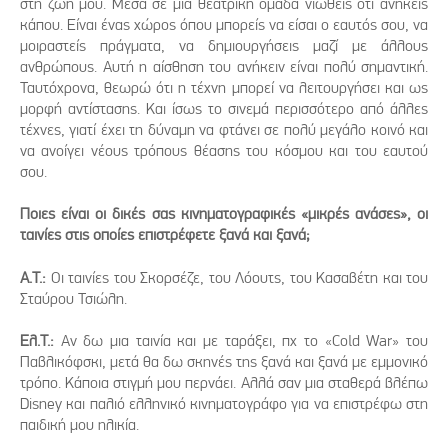
στη ζωή μου. Μέσα σε μια θεατρική ομάδα νιώθεις ότι ανήκεις
κάπου. Είναι ένας χώρος όπου μπορείς να είσαι ο εαυτός σου, να
μοιραστείς πράγματα, να δημιουργήσεις μαζί με άλλους
ανθρώπους. Αυτή η αίσθηση του ανήκειν είναι πολύ σημαντική.
Ταυτόχρονα, θεωρώ ότι η τέχνη μπορεί να λειτουργήσει και ως
μορφή αντίστασης. Και ίσως το σινεμά περισσότερο από άλλες
τέχνες, γιατί έχει τη δύναμη να φτάνει σε πολύ μεγάλο κοινό και
να ανοίγει νέους τρόπους θέασης του κόσμου και του εαυτού
σου.
Ποιες είναι οι δικές σας κινηματογραφικές «μικρές ανάσες», οι
ταινίες στις οποίες επιστρέφετε ξανά και ξανά;
Α.Τ.:
Οι ταινίες του Σκορσέζε, του Λόουτς, του Κασαβέτη και του
Σταύρου Τσιώλη.
Ελ.Τ.:
Αν δω μια ταινία και με ταράξει, πχ το «Cold War» του
Παβλικόφσκι, μετά θα δω σκηνές της ξανά και ξανά με εμμονικό
τρόπο. Κάποια στιγμή μου περνάει. Αλλά σαν μια σταθερά βλέπω
Disney και παλιό ελληνικό κινηματογράφο για να επιστρέφω στη
παιδική μου ηλικία.