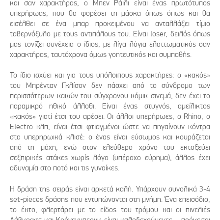
και σαν χαρακτήρας, ο Μπεν Ράιλι είναι ένας πρωτότυπος
υπερήρωας, που θα φορέσει τη μάσκα όπως όπως και θα
εισέλθει σε ένα μπαρ προκειμένου να ανταλλάξει τίμιο
ταβερνόξυλο με τους αντιπάλους του. Είναι loser, δειλός όπως
μας τονίζει συνέχεια ο ίδιος, με λίγα λόγια ελαττωματικός σαν
χαρακτήρας, ταυτόχρονα όμως γοητευτικός και συμπαθής.
Το ίδιο ισχύει και για τους υπόλοιπους χαρακτήρες: ο «κακός»
του Μπρένταν Γκλίσον δεν πάσχει από το σύνδρομο των
περισσότερων κακών του σύγχρονου κόμικ σινεμά, δεν έχει το
παραμικρό ηθικό άλλοθι. Είναι ένας στυγνός, αμείλικτος
«κακός» γιατί έτσι του αρέσει. Οι άλλοι υπερήρωες, ο Rhino, o
Electro κλπ, είναι έτσι φτιαγμένοι ώστε να πηγαίνουν κόντρα
στα υπερηρωικά κλισέ: ο ένας είναι εύσωμος και κουράζεται
από τη μάχη, ενώ στον ελεύθερο χρόνο του εκτοξεύει
σεξπιρικές ατάκες χωρίς λόγο (υπέροχο εύρημα), άλλος έχει
αδυναμία στο ποτό και τις γυναίκες.
Η δράση της σειράς είναι αρκετά καλή. Υπάρχουν συνολικά 3-4
set-pieces δράσης που εντυπώνονται στη μνήμη. Ένα επεισόδιο,
το έκτο, φλερτάρει με το είδος του τρόμου και οι πινελιές
Λάβκραφτ και Κρόνενμπεργκ είναι καλοδεχούμενες – πρόκειται