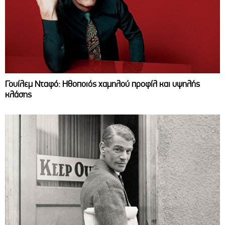
Γουίλεμ Νταφό: Ηθοποιός χαμηλού προφίλ και υψηλής
κλάσης