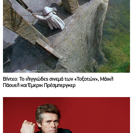
Βίντεο: Το ιλιγγιώδες σινεμά των «Τοξοτών», Μάικλ
Πάουελ και Έμερικ Πρέσμπεργκερ