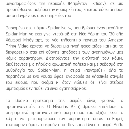
μεγαλομαφιόζος της περιοχής (Μπρένταν Γκλίσον), σε μια
προσπάθεια να αυξήσει την κυριαρχία του, επιστρατεύσει άλλους
μεταλλαγμένους στις υπηρεσίες του.
Βασισμένο στο κόμικ «Spider-Noir», που βρίσκει έναν μεσήλικα
Spider-Man να έχει γίνει ντετέκτιβ στη Νέα Υόρκη του ’30 αλά
Χάμφρεϊ Μπόγκαρτ, το νέο τηλεοπτικό πόνημα του Amazon
Prime Video έρχεται να δώσει μια πνοή φρεσκάδας και κάτι το
διαφορετικό στις επί οθόνης αποδόσεις των αγαπημένων μας
κόμικ χαρακτήρων. Διατηρώντας την αισθητική του κόμικ,
διαθέτοντας μια πλούσια χρωματική παλέτα και με σεβασμό στη
μυθολογία του Spider-Man, η σειρά «παντρεύει» όλα τα
παραπάνω με ένα νουάρ ύφος, αναφορές σε κλασικές στιγμές
του είδους, που ακόμα κι όταν νιώθεις ότι είναι στείρος
μιμητισμός δεν παύει να είναι αγαπησιάρικος.
Το βασικό προτέρημα της σειράς είναι, φυσικά, ο
πρωταγωνιστής της. Ο Νίκολας Κέιτζ βρίσκει επιτέλους το
υπερηρωικό πρωταγωνιστικό όχημα που του αξίζει, έχει το
χώρο να μεταμορφώσει τον χαρακτήρα όπως επιθυμεί,
ταυτόχρονα όμως η περσόνα του δεν καπελώνει τη σειρά. Αλλά