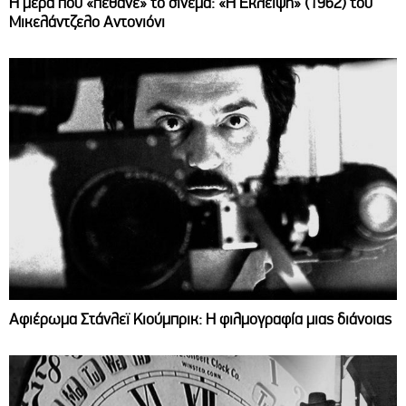
Η μέρα που «πέθανε» το σινεμά: «Η Έκλειψη» (1962) του
Μικελάντζελο Αντονιόνι
Αφιέρωμα Στάνλεϊ Κιούμπρικ: Η φιλμογραφία μιας διάνοιας