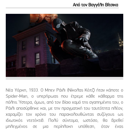
Από τον Βαγγέλη Βίτσικα
Νέα Υόρκη, 1933. Ο Μπεν Ράιλι (Νίκολας Κέιτζ) ήταν κάποτε ο
Spider-Man, ο υπερήρωας που έτρεμε κάθε κάθαρμα της
πόλης. Ύστερα, όμως, από τον βίαιο χαμό της αγαπημένης του, ο
Ράιλι αποσύρθηκε και, με την πραγματική του ταυτότητα πλέον,
χαραμίζει τον χρόνο του παρακολουθώντας συζύγους ως
ιδιωτικός ντετέκτιβ. Πολύ σύντομα, ωστόσο, θα βρεθεί
μπλεγμένος σε μια περίπλοκη υπόθεση, όταν ένας