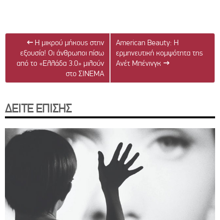
←
Η μικρού μήκους στην
American Beauty: Η
εξουσία! Οι άνθρωποι πίσω
ερμηνευτική κομψότητα της
από το «Ελλάδα 3.0» μιλούν
Ανέτ Μπένινγκ
→
στο ΣΙΝΕΜΑ
ΔΕΙΤΕ ΕΠΙΣΗΣ