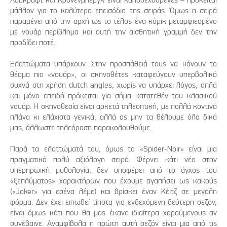
μάλλον για το καλύτερο επεισόδιο της σειράς. Όμως η σειρά
παραμένει από την αρχή ως το τέλος ένα κόμικ μεταμφιεσμένο
με νουάρ περίβλημα και αυτή την αισθητική γραμμή δεν την
προδίδει ποτέ.
Ελαττώματα υπάρχουν. Στην προσπάθειά τους να κάνουν το
θέαμα πιο «νουάρ», οι σκηνοθέτες καταφεύγουν υπερβολικά
συχνά στη χρήση dutch angles, χωρίς να υπάρχει λόγος, απλά
και μόνο επειδή πρόκειται για σήμα κατατεθέν του κλασικού
νουάρ. Η σκηνοθεσία είναι αρκετά τηλεοπτική, με πολλά κοντινά
πλάνα κι ελάχιστα γενικά, αλλά ας μην τα θέλουμε όλα δικά
μας, άλλωστε τηλεόραση παρακολουθούμε.
Παρά τα ελαττώματά του, όμως το «Spider-Noir» είναι μια
πραγματικά πολύ αξιόλογη σειρά. Φέρνει κάτι νέο στην
υπερηρωική μυθολογία, δεν υποφέρει από το άγχος του
«ξεπλύματος» χαρακτήρων που έχουμε αγαπήσει ως κακούς
(«Joker» για εσένα λέμε) και βρίσκει έναν Κέιτζ σε μεγάλη
φόρμα. Δεν έχει ειπωθεί τίποτα για ενδεχόμενη δεύτερη σεζόν,
είναι όμως κάτι που θα μας έκανε ιδιαίτερα χαρούμενους αν
συνέβαινε. Αναμφίβολα η πρώτη αυτή σεζόν είναι μια από τις