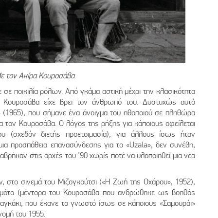
ε τον Ακίρα Κουροσάβα
σε ποικιλία ρόλων. Από γκάμα αστική μέχρι την κλασικότητα
ο Κουροσάβα είχε βρει τον άνθρωπό του. Δυστυχώς αυτό
(1965), που σήμανε ένα άνοιγμα του ηθοποιού σε πληθώρα
ια τον Κουροσάβα. Ο λόγος της ρήξης για κάποιους οφείλεται
ου (σχεδόν διετής προετοιμασία), για άλλους ίσως ήταν
μια προσπάθεια επανασύνδεσης για το «Uzala», δεν συνέβη,
ναβρήκαν στις αρχές του ’90 χωρίς ποτέ να υλοποιηθεί μια νέα
, στο σινεμά του Μιζογκούτσι («Η Ζωή της Οχάρου», 1952),
μαμότο (μέντορα του Κουροσάβα που ανδρώθηκε ως βοηθός
Ιναγκάκι, που έκανε το γνωστό ίσως σε κάποιους «Σαμουράι»
ομή του 1955.