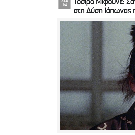
Τοσίρο Μιφούνε: Σα
8:00
1/4
στη Δύση Ιάπωνας 