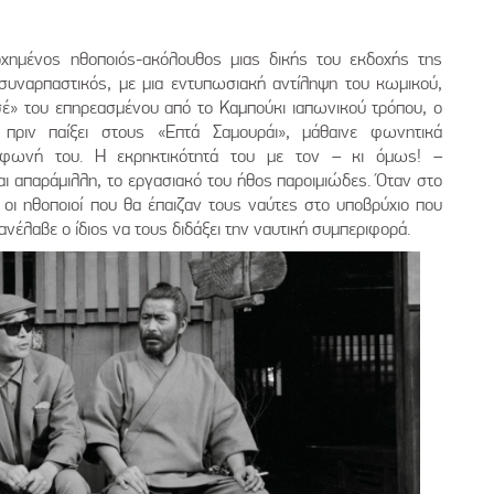
χημένος ηθοποιός-ακόλουθος μιας δικής του εκδοχής της
 συναρπαστικός, με μια εντυπωσιακή αντίληψη του κωμικού,
σέ» του επηρεασμένου από το Καμπούκι ιαπωνικού τρόπου, ο
 πριν παίξει στους «Επτά Σαμουράι», μάθαινε φωνητικά
φωνή του. Η εκρηκτικότητά του με τον – κι όμως! –
αι απαράμιλλη, το εργασιακό του ήθος παροιμιώδες. Όταν στο
 οι ηθοποιοί που θα έπαιζαν τους ναύτες στο υποβρύχιο που
 ανέλαβε ο ίδιος να τους διδάξει την ναυτική συμπεριφορά.