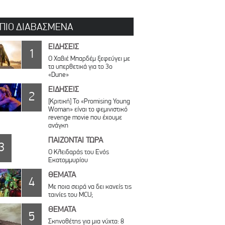
 ΠΙΟ ΔΙΑΒΑΣΜΕΝΑ
ΕΙΔΗΣΕΙΣ
1
O Χαβιέ Μπαρδέμ ξεφεύγει με
τα υπερθετικά για το 3ο
«Dune»
ΕΙΔΗΣΕΙΣ
2
[Κριτική] Το «Promising Young
Woman» είναι το φεμινιστικό
revenge movie που έχουμε
ανάγκη
ΠΑΙΖΟΝΤΑΙ ΤΩΡΑ
3
Ο Κλειδαράς του Ενός
Εκατομμυρίου
ΘΕΜΑΤΑ
4
Με ποια σειρά να δει κανείς τις
ταινίες του MCU;
ΘΕΜΑΤΑ
5
Σκηνοθέτης για μια νύχτα: 8