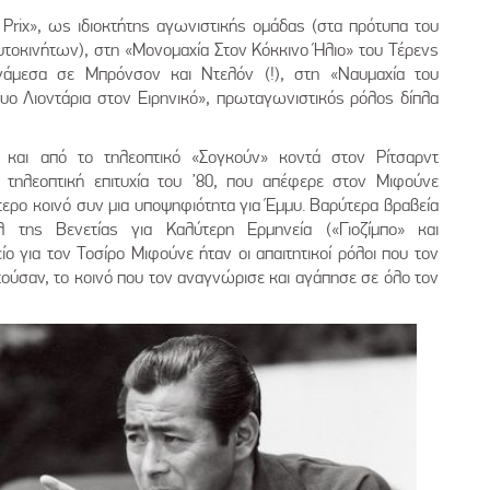
Prix», ως ιδιοκτήτης αγωνιστικής ομάδας (στα πρότυπα του
τοκινήτων), στη «Μονομαχία Στον Κόκκινο Ήλιο» του Τέρενς
νάμεσα σε Μπρόνσον και Ντελόν (!), στη «Ναυμαχία του
Δυο Λιοντάρια στον Ειρηνικό», πρωταγωνιστικός ρόλος δίπλα
ι και από το τηλεοπτικό «Σογκούν» κοντά στον Ρίτσαρντ
, τηλεοπτική επιτυχία του ’80, που απέφερε στον Μιφούνε
τερο κοινό συν μια υποψηφιότητα για Έμμυ. Βαρύτερα βραβεία
 της Βενετίας για Καλύτερη Ερμηνεία («Γιοζίμπο» και
ο για τον Τοσίρο Μιφούνε ήταν οι απαιτητικοί ρόλοι που τον
τούσαν, το κοινό που τον αναγνώρισε και αγάπησε σε όλο τον