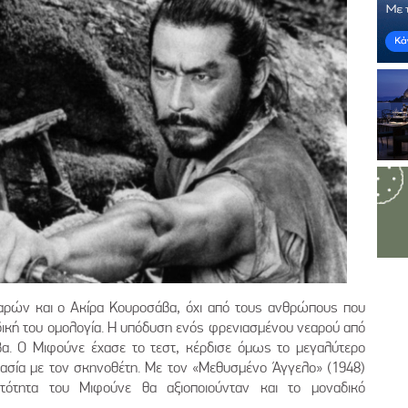
παρών και ο Ακίρα Κουροσάβα, όχι από τους ανθρώπους που
ική του ομολογία. Η υπόδυση ενός φρενιασμένου νεαρού από
α. Ο Μιφούνε έχασε το τεστ, κέρδισε όμως το μεγαλύτερο
γασία με τον σκηνοθέτη. Με τον «Μεθυσμένο Άγγελο» (1948)
τότητα του Μιφούνε θα αξιοποιούνταν και το μοναδικό