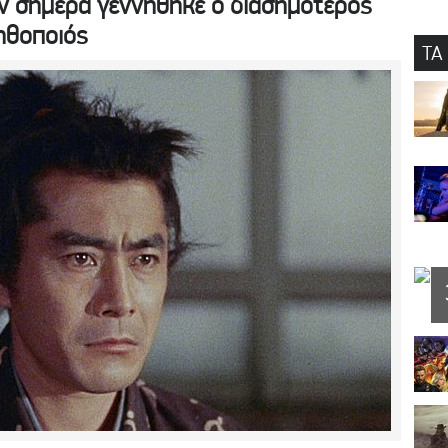
ν σήμερα γεννήθηκε ο διασημότερος
ηθοποιός
ΤΑ