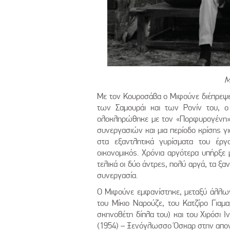
Μ
Με τον Κουροσάβα ο Μιφούνε διέπρεψε 
των Σαμουράι και των Ρονίν του, 
ολοκληρώθηκε με τον «Πορφυρογένη» 
συνεργασιών και μια περίοδο κρίσης γ
στα εξαντλητικά γυρίσματα του έργ
οικονομικός. Χρόνια αργότερα υπήρξε 
τελικά οι δύο άντρες, πολύ αργά, τα ξα
συνεργασία.
Ο Μιφούνε εμφανίστηκε, μεταξύ άλλων
του Μίκιο Ναρούζε, του Κατζίρο Για
σκηνοθέτη δίπλα του) και του Χιρόσι 
(1954) – Ξενόγλωσσο Όσκαρ στην απον