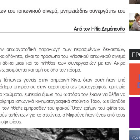
έων του ιαπωνικού σινεμά, μνημειώδης συνεργάτης του
Από τον Ηλία Δημόπουλο
στην απωανατολική παραγωγή των περασμένων δεκαετιών,
ΠΡ
καιολόγητα, είναι το πρόσωπο του κλασικού ιαπωνικού σινεμά
ι άδικα μιας και το πλήθος των συνεργασιών με τον Ακίρα
ρισιμότητα και τιμή σε όλο τον κόσμο.
 Ιάπωνες γονείς στην σημερινή Κίνα, όταν αυτή ήταν υπό
όλεμο υπηρέτησε στην αεροπορία ως φωτογράφος, εμπειρία
ρα χρώματα, εμπειρία όμως που ωστόσο τον έκανε να θέλει να
ερίφημα ιαπωνικά κινηματογραφικά στούντιο Τόχο, ως βοηθός
τον ήθελε έμπροσθεν του φακού. Όταν ερήμιν του φίλοι του
ς ταλέντων για το στούντιο, ο Μιφούνε ήταν ένας από τους
ποψηφίους.