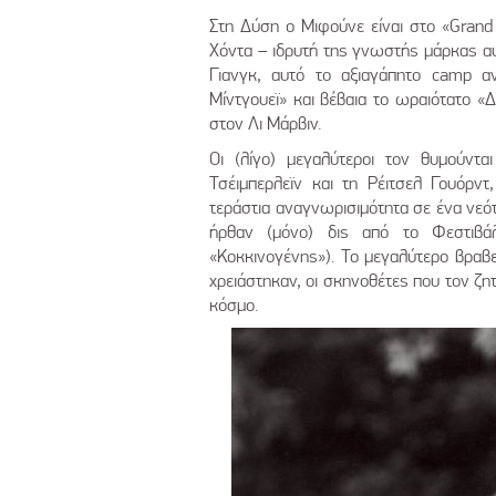
Στη Δύση ο Μιφούνε είναι στο «Grand 
Χόντα – ιδρυτή της γνωστής μάρκας αυ
Γιανγκ, αυτό το αξιαγάπητο camp α
Μίντγουεϊ» και βέβαια το ωραιότατο «
στον Λι Μάρβιν.
Οι (λίγο) μεγαλύτεροι τον θυμούντα
Τσέιμπερλεϊν και τη Ρέιτσελ Γουόρντ
τεράστια αναγνωρισιμότητα σε ένα νεό
ήρθαν (μόνο) δις από το Φεστιβάλ
«Κοκκινογένης»). Το μεγαλύτερο βραβεί
χρειάστηκαν, οι σκηνοθέτες που τον ζη
κόσμο.