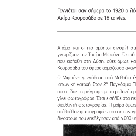
Γεννιέται σαν σήμερα το 1920 ο λ
Ακίρα Κουροσάβα σε 16 ταινίες.
Ακόμα και οι πιο αμύητοι σινεφίλ 
γνωρίζουν τον Τοσίρο Μιφούνε. Όχι αδι
που εισήχθη στη Δύση, ούτε όμως κα
Κουροσάβα του έφερε αρμόζουσα αναγνω
Ο Μιφούνε γεννήθηκε από Μεθοδιστές
ο
ιαπωνική κατοχή. Στον 2
Παγκόσμιο Π
που ο ίδιος περιέγραφε με τα μελανότε
γίνει φωτογράφος. Έτσι εισήλθε στα π
διευθυντή φωτογραφίας. Η μοίρα όμως 
υπέβαλλαν φωτογραφίες του σε κυνηγού
λιγοστούς που επελέγησαν από 4.000 υ