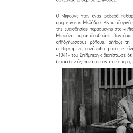
Ο Μιφούνε ήταν ένας φοβερά πειθαρ
αμερικανικής Μεθόδου. Κινησιολογικά
της ευαισθησίας περασμένης στο «κλι
Μιφούνε παρακολουθούσε…λιοντάρια
αλλόγλωσσους ρόλους, άλλαζε τη 
πειθαρχημένο, πανάκριβο τρόπο της είν
«1941» του Σπίλμπεργκ διαπίστωσε ότι
διοικεί δεν ήξεραν που παν τα τέσσερα,