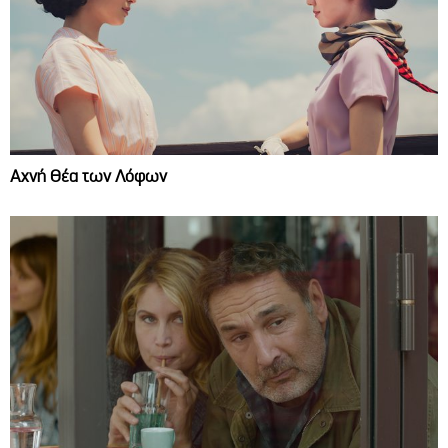
Αχνή Θέα των Λόφων