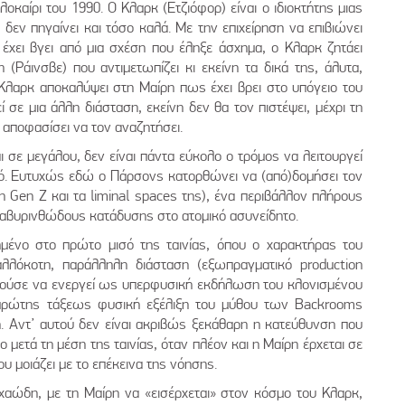
οκαίρι του 1990. Ο Κλαρκ (Ετζιόφορ) είναι ο ιδιοκτήτης μιας
δεν πηγαίνει και τόσο καλά. Με την επιχείρηση να επιβιώνει
α έχει βγει από μια σχέση που έληξε άσχημα, ο Κλαρκ ζητάει
 (Ράινσβε) που αντιμετωπίζει κι εκείνη τα δικά της, άλυτα,
 Κλαρκ αποκαλύψει στη Μαίρη πως έχει βρει στο υπόγειο του
 σε μια άλλη διάσταση, εκείνη δεν θα τον πιστέψει, μέχρι τη
α αποφασίσει να τον αναζητήσει.
 σε μεγάλου, δεν είναι πάντα εύκολο ο τρόμος να λειτουργεί
λικό. Ευτυχώς εδώ ο Πάρσονς κατορθώνει να (από)δομήσει τον
η Gen Z και τα liminal spaces της), ένα περιβάλλον πλήρους
αβυρινθώδους κατάδυσης στο ατομικό ασυνείδητο.
χημένο στο πρώτο μισό της ταινίας, όπου ο χαρακτήρας του
λλόκοτη, παράλληλη διάσταση (εξωπραγματικό production
ορούσε να ενεργεί ως υπερφυσική εκδήλωση του κλονισμένου
α πρώτης τάξεως φυσική εξέλιξη του μύθου των Backrooms
η. Αντ’ αυτού δεν είναι ακριβώς ξεκάθαρη η κατεύθυνση που
ο μετά τη μέση της ταινίας, όταν πλέον και η Μαίρη έρχεται σε
υ μοιάζει με το επέκεινα της νόησης.
χαώδη, με τη Μαίρη να «εισέρχεται» στον κόσμο του Κλαρκ,