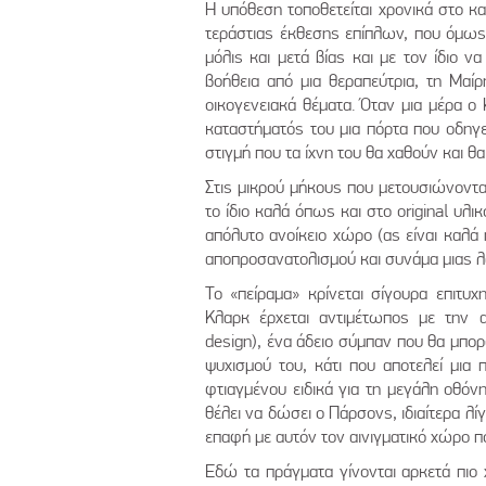
Η υπόθεση τοποθετείται χρονικά στο καλ
τεράστιας έκθεσης επίπλων, που όμως 
μόλις και μετά βίας και με τον ίδιο ν
βοήθεια από μια θεραπεύτρια, τη Μαίρη
οικογενειακά θέματα. Όταν μια μέρα ο
καταστήματός του μια πόρτα που οδηγεί
στιγμή που τα ίχνη του θα χαθούν και θ
Στις μικρού μήκους που μετουσιώνονται
το ίδιο καλά όπως και στο original υ
απόλυτο ανοίκειο χώρο (ας είναι καλά 
αποπροσανατολισμού και συνάμα μιας λ
Το «πείραμα» κρίνεται σίγουρα επιτυ
Κλαρκ έρχεται αντιμέτωπος με την α
design), ένα άδειο σύμπαν που θα μπ
ψυχισμού του, κάτι που αποτελεί μι
φτιαγμένου ειδικά για τη μεγάλη οθόν
θέλει να δώσει ο Πάρσονς, ιδιαίτερα λίγ
επαφή με αυτόν τον αινιγματικό χώρο πο
Εδώ τα πράγματα γίνονται αρκετά πιο 