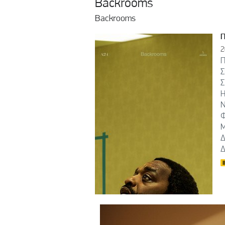
Backrooms
Backrooms
2
Π
Σ
Σ
Η
Ν
Φ
Μ
Δ
Δ