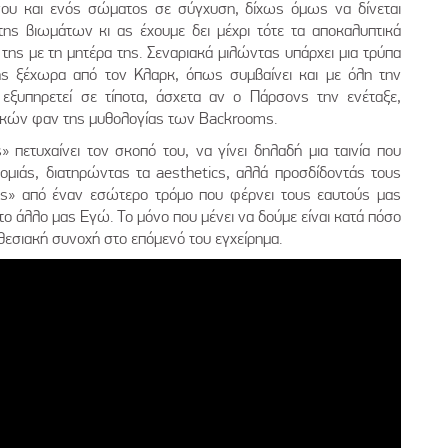
νου και ενός σώματος σε σύγχυση, δίχως όμως να δίνεται
ης βιωμάτων κι ας έχουμε δει μέχρι τότε τα αποκαλυπτικά
της με τη μητέρα της. Σεναριακά μιλώντας υπάρχει μια τρύπα
ς ξέχωρα από τον Κλαρκ, όπως συμβαίνει και με όλη την
ξυπηρετεί σε τίποτα, άσχετα αν ο Πάρσονς την ενέταξε,
ικών φαν της μυθολογίας των Backrooms.
πετυχαίνει τον σκοπό του, να γίνει δηλαδή μια ταινία που
ομιάς, διατηρώντας τα aesthetics, αλλά προσδίδοντάς τους
ς» από έναν εσώτερο τρόμο που φέρνει τους εαυτούς μας
το άλλο μας Εγώ. Το μόνο που μένει να δούμε είναι κατά πόσο
θεσιακή συνοχή στο επόμενό του εγχείρημα.