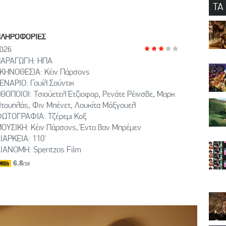
ΤΑ
ΠΛΗΡΟΦΟΡΙΕΣ
026
ΑΡΑΓΩΓΗ: HΠΑ
ΚΗΝΟΘΕΣΙΑ: Κέιν Πάρσονς
ΕΝΑΡΙΟ: Γουίλ Σούντικ
ΘΟΠΟΙΟΙ: Τσιούετελ Έτζιοφορ, Ρενάτε Ρέινσβε, Μαρκ
τουπλάς, Φιν Μπένετ, Λουκίτα Μάξγουελ
ΩΤΟΓΡΑΦΙΑ: Τζέρεμι Κοξ
ΟΥΣΙΚΗ: Κέιν Πάρσονς, Έντο βαν Μπρέμεν
ΙΑΡΚΕΙΑ: 110'
ΙΑΝΟΜΗ: Spentzos Film
6.8
/10