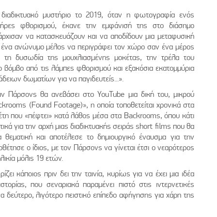
διαδικτυακό μυστήριο το 2019, όταν η φωτογραφία ενός
τήρες φθορισμού, έκανε την εμφάνισή της στο διάσημο
ς άρχισαν να κατασκευάζουν και να αποδίδουν μια μεταφυσική
 ένα ανώνυμο μέλος να περιγράφει τον χώρο σαν ένα μέρος
πό τη δυσωδία της μουχλιασμένης μοκέτας, την τρέλα του
ο βόμβο από τις λάμπες φθορισμού και εξακόσια εκατομμύρια
δειων δωματίων για να παγιδευτείς...».
ιν Πάρσονς θα ανεβάσει στο YouTube μια δική του, μικρού
ckrooms (Found Footage)», η οποία τοποθετείται χρονικά στα
έτη που «πέφτει» κατά λάθος μέσα στα Backrooms, όπου κάτι
τικά για την αρχή μιας διαδικτυακής σειράς short films που θα
 θεματική και αποτέλεσε το δημιουργικό έναυσμα για την
οθέτησε ο ίδιος, με τον Πάρσονς να γίνεται έτσι ο νεαρότερος
λικία μόλις 19 ετών.
ίζει κάποιος πριν δει την ταινία, κυρίως για να έχει μια ιδέα
στορίας, που σεναριακά παραμένει πιστό στις ιντερνετικές
να δεύτερο, λιγότερο πειστικό επίπεδο αφήγησης για χάρη της