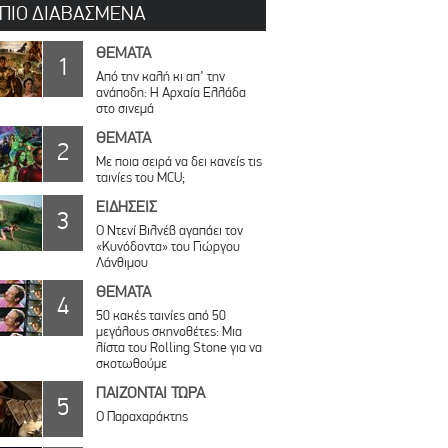
 ΠΙΟ ΔΙΑΒΑΣΜΕΝΑ
ΘΕΜΑΤΑ
1
Από την καλή κι απ’ την
ανάποδη: Η Αρχαία Ελλάδα
στο σινεμά
ΘΕΜΑΤΑ
2
Με ποια σειρά να δει κανείς τις
ταινίες του MCU;
ΕΙΔΗΣΕΙΣ
3
Ο Ντενί Βιλνέβ αγαπάει τον
«Κυνόδοντα» του Γιώργου
Λάνθιμου
ΘΕΜΑΤΑ
4
50 κακές ταινίες από 50
μεγάλους σκηνοθέτες: Μια
λίστα του Rolling Stone για να
σκοτωθούμε
ΠΑΙΖΟΝΤΑΙ ΤΩΡΑ
5
Ο Παραχαράκτης