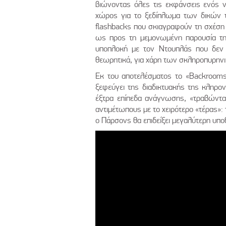
βιώνοντας όλες τις εκφάνσεις ενός 
χώρος για το ξεδίπλωμα των δικών τ
flashbacks που σκιαγραφούν τη σχέση 
ως προς τη μεμονωμένη παρουσία τη
υποπλοκή με τον Ντουπλάς που δεν ε
θεωρητικά, για χάρη των σκληροπυρην
Εκ του αποτελέσματος το «Backrooms» 
ξεφεύγει της διαδικτυακής της κληρον
έξτρα επίπεδα ανάγνωσης, «τραβώντα
αντιμέτωπους με το χειρότερο «τέρας»: 
ο Πάρσονς θα επιδείξει μεγαλύτερη υπο