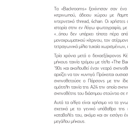
Τα «Backrooms» ξεκίνησαν σαν ένα 
κιτρινωπού, άδειου χώρου με λαμπ
ιντερνετικό thread, 4chan. Οι χρήστε
ιστορία στην εν λόγω φωτογραφία, με
«...όπου δεν υπάρχει τίποτα πέρα α
μονοχρωματικού κίτρινου, τον ατέρμον
τετραγωνικά μίλια τυχαία χωρισμένων, ά
Τρία χρόνια μετά ο δεκαεξάχρονος Κέ
μήκους ταινία τρόμου με τίτλο «The Ba
‘90s και ακολουθεί έναν νεαρό σκηνοθ
αρχίζει να τον κυνηγά. Πρόκειται ουσιασ
σκηνοθετούσε ο Πάρσονς με την ίδια
ομότιτλη ταινία της Α24 την οποία σκην
σκηνοθέτης του διάσημου στούντιο σε η
Αυτά τα ολίγα είναι χρήσιμο να τα γνωρ
σχετικά με το γενικό υπόβαθρο της ι
καταβολές του, ακόμα και αν εισάγει έ
μεγάλου μήκους.