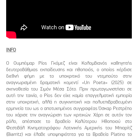
INFO
Ο Ουμπέιμαρ Ρίος Γκόμεζ είναι Κολομβιανός καθηγητής
δευτεροβάθμιας εκπαίδευσης και ηθοποιός, ο οποίος κέρδισε
διεθνή φήμη με το υποκριτικό του ντεμπούτο στην
αναγνωρισμένη δραματική κομεντί «Un Poeta» (2025) σε
σκηνοθεσία του Σιμόν Μέσα Σότο. Πριν πρωταγωνιστήσει σε
αυτή την ταινία, ο Ρίος δεν είχε καμία επαγγελματική εμπειρία
στην υποκριτική, αλλά η συγκινητική και πολυεπιβραβευμένη
ερμηνεία του ως ο αποτυχημένος συγγραφέας Όσκαρ Ρεστρέπο
του χάρισε την αναγνώριση των κριτικών. Χάρη σε αυτόν τον
ρόλο, απέσπασε το βραβείο Καλύτερου Ηθοποιού στο
Φεστιβάλ Κινηματογράφου Λατινικής Αμερικής του Μπιαρίτζ
(Biarritz) και έλαβε υποψηφιότητα για τα Βραβεία Platino το