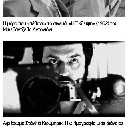
Η μέρα που «πέθανε» το σινεμά: «Η Έκλειψη» (1962) του
Μικελάντζελο Αντονιόνι
Αφιέρωμα Στάνλεϊ Κιούμπρικ: Η φιλμογραφία μιας διάνοιας