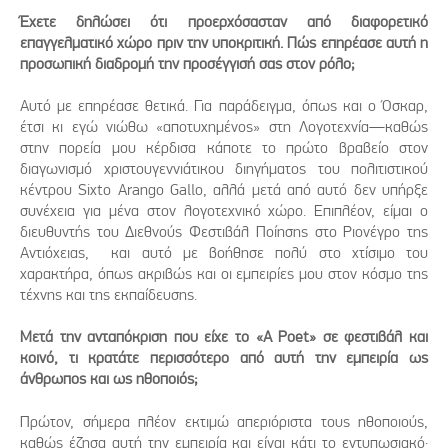
Έχετε δηλώσει ότι προερχόσασταν από διαφορετικό
επαγγελματικό χώρο πριν την υποκριτική. Πώς επηρέασε αυτή η
προσωπική διαδρομή την προσέγγισή σας στον ρόλο;
Αυτό με επηρέασε θετικά. Για παράδειγμα, όπως και ο Όσκαρ,
έτσι κι εγώ νιώθω «αποτυχημένος» στη Λογοτεχνία—καθώς
στην πορεία μου κέρδισα κάποτε το πρώτο βραβείο στον
διαγωνισμό χριστουγεννιάτικου διηγήματος του πολιτιστικού
κέντρου Sixto Arango Gallo, αλλά μετά από αυτό δεν υπήρξε
συνέχεια για μένα στον λογοτεχνικό χώρο. Επιπλέον, είμαι ο
διευθυντής του Διεθνούς Φεστιβάλ Ποίησης στο Ριονέγρο της
Αντιόχειας, και αυτό με βοήθησε πολύ στο χτίσιμο του
χαρακτήρα, όπως ακριβώς και οι εμπειρίες μου στον κόσμο της
τέχνης και της εκπαίδευσης.
Μετά την ανταπόκριση που είχε το «A Poet» σε φεστιβάλ και
κοινό, τι κρατάτε περισσότερο από αυτή την εμπειρία ως
άνθρωπος και ως ηθοποιός;
Πρώτον, σήμερα πλέον εκτιμώ απεριόριστα τους ηθοποιούς,
καθώς έζησα αυτή την εμπειρία και είναι κάτι το εντυπωσιακό·