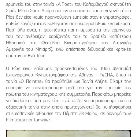
ερμηνεία του στην ταινία «A Poet» του Κολομβιανού σκηνοθέτη
Σιμόν Μέσα Σότο. Ακόμη πιο εντυπωσιακό είναι το γεγονός ότι ο
Ρίος δεν είχε καμία προηγούμενη εμπειρία στον κινηματογράφο,
καθώς εργάζεται ως καθηγητής στη δευτεροβάθμια εκπαίδευση.
Παρ’ όλα αυτά, η φυσικότητα και η αμεσότητα της ερμηνείας
του τον ανέδειξαν, χαρίζοντάς του το Βραβείο Καλύτερου
Ηθοποιού στο Φεστιβάλ Κινηματογράφου της Λατινικής
Αμερικής του Μπιαρίτζ, ενώ απέσπασε διθυραμβικές κριτικές
από τον διεθνή Τύπο.
Ο Ρίος είναι επίσημος προσκεκλημένος του 10ου Φεστιβάλ
Ισπανόφωνου Κινηματογράφου της Αθήνας - FeCHA, όπου η
ταινία «Ο Ποιητής» θα προβληθεί ως Ταινία Λήξης. Είχαμε την
ευκαιρία να συνομιλήσουμε μαζί του για την εμπειρία της
πρώτης του κινηματογραφικής συμμετοχής. Παρακάτω μπορείτε
να διαβάσετε όσα μας είπε, ενώ αξίζει να σημειώσουμε πως η
εξαιρετική ταινία στην οποία πρωταγωνιστεί θα κυκλοφορήσει
στις ελληνικές αίθουσες την Πέμπτη 28 Μαΐου, σε διανομή των
Filmtrade και Tanweer.