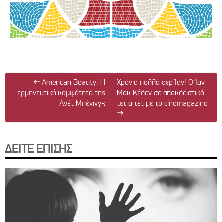
←
American Beauty: Η
Χρόνια πολλά σερ Ίαν! Ο Ίαν
ερμηνευτική κομψότητα της
Μακ Κέλεν σε αποκλειστικό
Ανέτ Μπένινγκ
τετ α τετ με το cinemagazine
→
ΔΕΙΤΕ ΕΠΙΣΗΣ