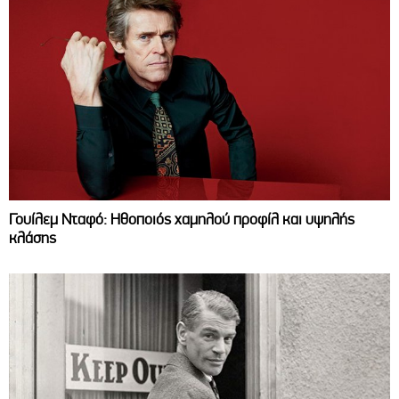
Γουίλεμ Νταφό: Ηθοποιός χαμηλού προφίλ και υψηλής
κλάσης