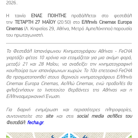
2026..
Η ταινία
ΕΝΑΣ ΠΟΙΗΤΗΣ
προβάλλεται στο φεστιβάλ
την
ΤΕΤΑΡΤΗ 27 ΜΑΪΟΥ
(20:50) στο
Ελληνίς Cinemax Europa
Cinemas
(Λ. Κηφισίας 29, Αθήνα, Μετρό Αμπελόκηποι) παρουσία
του πρωταγωνιστή.
Το Φεστιβάλ Ισπανόφωνου Κινηματογράφου Αθήνας - FeCHA
γιορτάζει φέτος 10 χρόνια και ετοιμάζεται για μια ακόμη φορά,
μεταξύ 21 και 28 Μαΐου, να αναδείξει την κινηματογραφική
κουλτούρα των ισπανόφωνων χωρών. Το 10ο επετειακό FeCHA
θα πραγματοποιηθεί στους θερινούς κινηματογράφους Ελληνίς
Cinemax Europa Cinemas, Αελλώ Cinemax, ενώ προβολές θα
φιλοξενήσουν το Ινστιτούτο Θερβάντες της Αθήνας και η
Ελληνοαμερικανική Ένωση.
Για διαρκή ενημέρωση και περισσότερες πληροφορίες,
συντονιστείτε στο
site
και στις
social media σελίδες του
Φεστιβάλ
:
fecha.gr
.