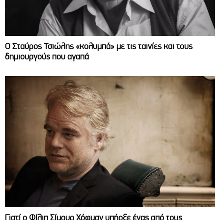
Ο Σταύρος Τσιώλης «κολυμπά» με τις ταινίες και τους
δημιουργούς που αγαπά
Γιατί ο Φίλιπ Σίμουρ Χόφμαν υπήρξε ένας από τους