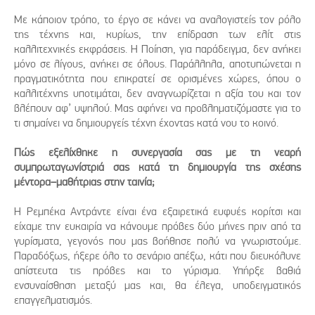
Με κάποιον τρόπο, το έργο σε κάνει να αναλογιστείς τον ρόλο
της τέχνης και, κυρίως, την επίδραση των ελίτ στις
καλλιτεχνικές εκφράσεις. Η Ποίηση, για παράδειγμα, δεν ανήκει
μόνο σε λίγους, ανήκει σε όλους. Παράλληλα, αποτυπώνεται η
πραγματικότητα που επικρατεί σε ορισμένες χώρες, όπου ο
καλλιτέχνης υποτιμάται, δεν αναγνωρίζεται η αξία του και τον
βλέπουν αφ’ υψηλού. Μας αφήνει να προβληματιζόμαστε για το
τι σημαίνει να δημιουργείς τέχνη έχοντας κατά νου το κοινό.
Πώς εξελίχθηκε η συνεργασία σας με τη νεαρή
συμπρωταγωνίστριά σας κατά τη δημιουργία της σχέσης
μέντορα–μαθήτριας στην ταινία;
Η Ρεμπέκα Αντράντε είναι ένα εξαιρετικά ευφυές κορίτσι και
είχαμε την ευκαιρία να κάνουμε πρόβες δύο μήνες πριν από τα
γυρίσματα, γεγονός που μας βοήθησε πολύ να γνωριστούμε.
Παραδόξως, ήξερε όλο το σενάριο απέξω, κάτι που διευκόλυνε
απίστευτα τις πρόβες και το γύρισμα. Υπήρξε βαθιά
ενσυναίσθηση μεταξύ μας και, θα έλεγα, υποδειγματικός
επαγγελματισμός.