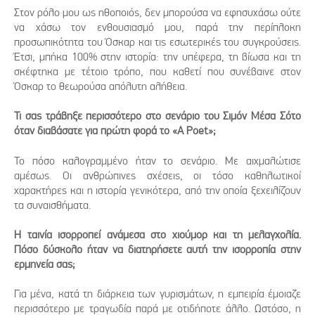
Στον ρόλο μου ως ηθοποιός, δεν μπορούσα να εφησυχάσω ούτε
να χάσω τον ενθουσιασμό μου, παρά την περίπλοκη
προσωπικότητα του Όσκαρ και τις εσωτερικές του συγκρούσεις.
Έτσι, μπήκα 100% στην ιστορία: την υπέφερα, τη βίωσα και τη
σκέφτηκα με τέτοιο τρόπο, που καθετί που συνέβαινε στον
Όσκαρ το θεωρούσα απόλυτη αλήθεια.
Τι σας τράβηξε περισσότερο στο σενάριο του Σιμόν Μέσα Σότο
όταν διαβάσατε για πρώτη φορά το «A Poet»;
Το πόσο καλογραμμένο ήταν το σενάριο. Με αιχμαλώτισε
αμέσως. Οι ανθρώπινες σχέσεις, οι τόσο καθηλωτικοί
χαρακτήρες και η ιστορία γενικότερα, από την οποία ξεχειλίζουν
τα συναισθήματα.
Η ταινία ισορροπεί ανάμεσα στο χιούμορ και τη μελαγχολία.
Πόσο δύσκολο ήταν να διατηρήσετε αυτή την ισορροπία στην
ερμηνεία σας;
Για μένα, κατά τη διάρκεια των γυρισμάτων, η εμπειρία έμοιαζε
περισσότερο με τραγωδία παρά με οτιδήποτε άλλο. Ωστόσο, η