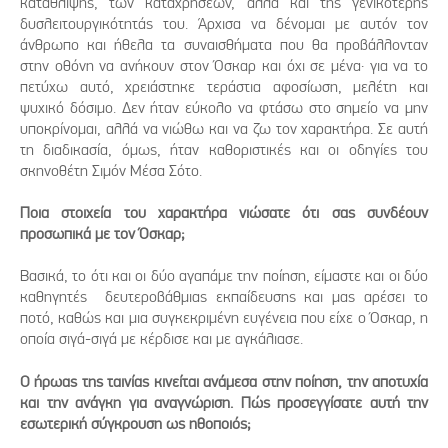
κατάθλιψης, των καταχρήσεων, αλλά και της γενικότερης
δυσλειτουργικότητάς του. Άρχισα να δένομαι με αυτόν τον
άνθρωπο και ήθελα τα συναισθήματα που θα προβάλλονταν
στην οθόνη να ανήκουν στον Όσκαρ και όχι σε μένα· για να το
πετύχω αυτό, χρειάστηκε τεράστια αφοσίωση, μελέτη και
ψυχικό δόσιμο. Δεν ήταν εύκολο να φτάσω στο σημείο να μην
υποκρίνομαι, αλλά να νιώθω και να ζω τον χαρακτήρα. Σε αυτή
τη διαδικασία, όμως, ήταν καθοριστικές και οι οδηγίες του
σκηνοθέτη Σιμόν Μέσα Σότο.
Ποια στοιχεία του χαρακτήρα νιώσατε ότι σας συνδέουν
προσωπικά με τον Όσκαρ;
Βασικά, το ότι και οι δύο αγαπάμε την ποίηση, είμαστε και οι δύο
καθηγητές δευτεροβάθμιας εκπαίδευσης και μας αρέσει το
ποτό, καθώς και μια συγκεκριμένη ευγένεια που είχε ο Όσκαρ, η
οποία σιγά-σιγά με κέρδισε και με αγκάλιασε.
Ο ήρωας της ταινίας κινείται ανάμεσα στην ποίηση, την αποτυχία
και την ανάγκη για αναγνώριση. Πώς προσεγγίσατε αυτή την
εσωτερική σύγκρουση ως ηθοποιός;