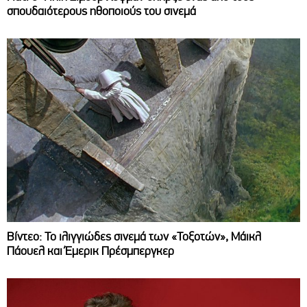
σπουδαιότερους ηθοποιούς του σινεμά
Βίντεο: Το ιλιγγιώδες σινεμά των «Τοξοτών», Μάικλ
Πάουελ και Έμερικ Πρέσμπεργκερ