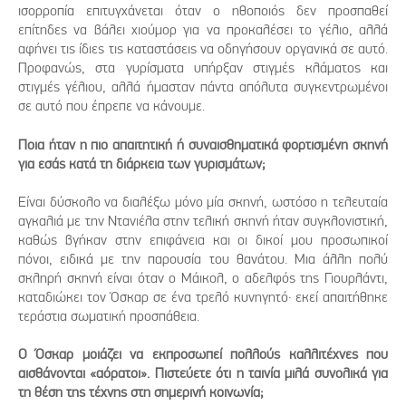
ισορροπία επιτυγχάνεται όταν ο ηθοποιός δεν προσπαθεί
επίτηδες να βάλει χιούμορ για να προκαλέσει το γέλιο, αλλά
αφήνει τις ίδιες τις καταστάσεις να οδηγήσουν οργανικά σε αυτό.
Προφανώς, στα γυρίσματα υπήρξαν στιγμές κλάματος και
στιγμές γέλιου, αλλά ήμασταν πάντα απόλυτα συγκεντρωμένοι
σε αυτό που έπρεπε να κάνουμε.
Ποια ήταν η πιο απαιτητική ή συναισθηματικά φορτισμένη σκηνή
για εσάς κατά τη διάρκεια των γυρισμάτων;
Είναι δύσκολο να διαλέξω μόνο μία σκηνή, ωστόσο η τελευταία
αγκαλιά με την Ντανιέλα στην τελική σκηνή ήταν συγκλονιστική,
καθώς βγήκαν στην επιφάνεια και οι δικοί μου προσωπικοί
πόνοι, ειδικά με την παρουσία του θανάτου. Μια άλλη πολύ
σκληρή σκηνή είναι όταν ο Μάικολ, ο αδελφός της Γιουρλάντι,
καταδιώκει τον Όσκαρ σε ένα τρελό κυνηγητό· εκεί απαιτήθηκε
τεράστια σωματική προσπάθεια.
Ο Όσκαρ μοιάζει να εκπροσωπεί πολλούς καλλιτέχνες που
αισθάνονται «αόρατοι». Πιστεύετε ότι η ταινία μιλά συνολικά για
τη θέση της τέχνης στη σημερινή κοινωνία;