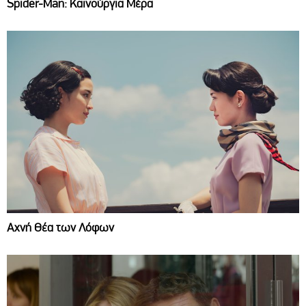
Spider-Man: Καινούργια Μέρα
Αχνή Θέα των Λόφων