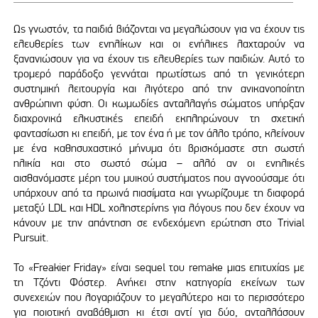
Ως γνωστόν, τα παιδιά βιάζονται να μεγαλώσουν για να έχουν τις
ελευθερίες των ενηλίκων και οι ενήλικες λαχταρούν να
ξανανιώσουν για να έχουν τις ελευθερίες των παιδιών. Αυτό το
τρομερό παράδοξο γεννάται πρωτίστως από τη γενικότερη
συστημική λειτουργία και λιγότερο από την ανικανοποίητη
ανθρώπινη φύση. Οι κωμωδίες ανταλλαγής σώματος υπήρξαν
διαχρονικά ελκυστικές επειδή εκπληρώνουν τη σχετική
φαντασίωση κι επειδή, με τον ένα ή με τον άλλο τρόπο, κλείνουν
με ένα καθησυχαστικό μήνυμα ότι βρισκόμαστε στη σωστή
ηλικία και στο σωστό σώμα – αλλό αν οι ενηλικές
αισθανόμαστε μέρη του μυικού συστήματος που αγνοούσαμε ότι
υπάρχουν από τα πρωινά πιασίματα και γνωρίζουμε τη διαφορά
μεταξύ LDL και HDL χοληστερίνης για λόγους που δεν έχουν να
κάνουν με την απάντηση σε ενδεχόμενη ερώτηση στο Trivial
Pursuit.
Το «Freakier Friday» είναι sequel του remake μιας επιτυχίας με
τη Τζόντι Φόστερ. Ανήκει στην κατηγορία εκείνων των
συνεχειών που λογαριάζουν το μεγαλύτερο και το περισσότερο
για ποιοτική αναβάθμιση κι έτσι αντί για δύο, ανταλλάσουν