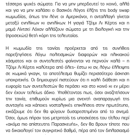
τέσσερις ψυχές σώματα. Για να μην μπερδευτεί το κοινό, αλλά
και για να μην χαλάσει ο βασικός λόγος έλξης της body swap
κωμωδίας, όπως την λένε οι Αμερικάνοι, η ανταλλαγή γίνεται
μεταξύ ενηλίκων κι ανηλίκων. Η γιαγιά Τζέιμι Λι Κέρτις και η
μαμά Λίντσεϊ Λόχαν αλλάζουν σώματα με τη βιολογική και την
(προσεχώς) θετή κόρη της τελευταίας.
Η κωμωδία της ταινίας προέρχεται από τις συνήθεις
παρεξηγήσεις λόγω πολιτισμικών διαφορών και ηλικιακού
χάσματος και οι συντελεστές φαίνονται να περνούν καλά – η
Τζέιμι Λι Κέρτις καλύτερα από όλες- έστω κι αν, λόγω έλλειψης
σε κωμικά γκαγκ, το αποτέλεσμα θυμίζει περισσότερο άσκηση
υποκριτικής. Οι δημιουργοί πιστεύουν ότι η καλή διάθεση και η
ευφορία των συντελεστών θα περάσει και στο κοινό κι εν μέρει
δεν έχουν τελείως άδικο. Υποθέτοντας πως, όσοι αναζητήσουν
την ταινία, επιθυμούν κυρίως μια ανεκτή αναπαραγωγή της
συνταγής και κάποιες νοσταλγικές επικλήσεις στην πρωτότυπο,
εικάζουμε ότι δεν θα φύγουν δυσαρεστημένοι από το σινεμά.
Όσοι, όμως πήραν τοις μετρητοίς τις υποσχέσεις του τίτλου περί
«ακόμα πιο απίστευτης Παρασκευής», δεν θα βρουν τίποτε που
να δικαιολογεί τον συγκριτικό βαθμό, πέρα από τον διπλασιασμό