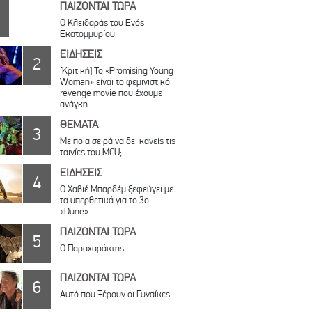
ΠΑΙΖΟΝΤΑΙ ΤΩΡΑ
Ο Κλειδαράς του Ενός
Εκατομμυρίου
ΕΙΔΗΣΕΙΣ
2
[Κριτική] Το «Promising Young
Woman» είναι το φεμινιστικό
revenge movie που έχουμε
ανάγκη
ΘΕΜΑΤΑ
3
Με ποια σειρά να δει κανείς τις
ταινίες του MCU;
ΕΙΔΗΣΕΙΣ
4
O Χαβιέ Μπαρδέμ ξεφεύγει με
τα υπερθετικά για το 3ο
«Dune»
ΠΑΙΖΟΝΤΑΙ ΤΩΡΑ
5
Ο Παραχαράκτης
ΠΑΙΖΟΝΤΑΙ ΤΩΡΑ
6
Αυτό που Ξέρουν οι Γυναίκες