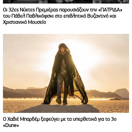
Οι 32ες Νύχτες Πρεμιέρας παρουσιάζουν την «ΠΑΤΡΙΔΑ»
του Πάβελ Παβλικόφσκι στο επιβλητικό Βυζαντινό και
Χριστιανικό Μουσείο
O Χαβιέ Μπαρδέμ ξεφεύγει με τα υπερθετικά για το 3ο
«Dune»