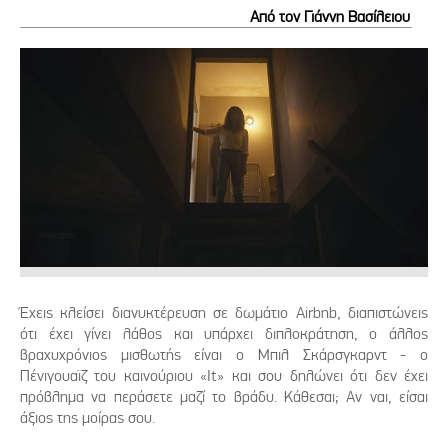
Από τον Γιάννη Βασίλειου
Έχεις κλείσει διανυκτέρευση σε δωμάτιο Airbnb, διαπιστώνεις
ότι έχει γίνει λάθος και υπάρχει διπλοκράτηση, ο άλλος
βραχυχρόνιος μισθωτής είναι ο Μπιλ Σκάρσγκαρντ - ο
Πένιγουαϊζ του καινούριου «It» και σου δηλώνει ότι δεν έχει
πρόβλημα να περάσετε μαζί το βράδυ. Κάθεσαι; Αν ναι, είσαι
άξιος της μοίρας σου.