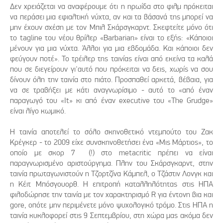
Δεν χρειάζεται να αναφέρουμε ότι η ηρωίδα στο φιλμ πρόκειται
να περάσει μια εφιαλτική νύχτα, αν και τα βάσανά της μπορεί να
μην έχουν σχέση με τον Μπιλ Σκάρσγκαρντ. Σκεφτείτε μόνο ότι
το tagline του νέου θρίλερ «Barbarian» είναι το εξής: «Κάποιοι
μένουν για μια νύχτα. Άλλοι για μια εβδομάδα. Και κάποιοι δεν
φεύγουν ποτέ». Το τρέιλερ της ταινίας είναι από εκείνα τα καλά
που σε διεγείρουν γι'αυτό που πρόκειται να δεις, χωρίς να σου
δίνουν όλη την ταινία στο πιάτο. Προσπαθεί αρκετά, βέβαια, για
να σε τραβήξει με κάτι αναγνωρίσιμο - αυτό το «από έναν
παραγωγό του «It» κι από έναν executive του «The Grudge»
είναι λίγο κωμικό.
Η ταινία αποτελεί το σόλο σκηνοθετικό ντεμπούτο του Ζακ
Κρέγκερ - το 2009 είχε συνσκηνοθετήσει ένα «Μις Μάρτιος», το
οποίο με σκορ 7 (!) στο metacritic πρέπει να είναι
παραγνωρισμένο αριστούργημα. Πλην του Σκάρσγκαρντ, στην
ταινία πρωταγωνιστούν η Τζορτζίνα Κάμπελ, ο Τζάστιν Λονγκ και
η Κέιτ Μπόσγουορθ. Η επιτροπή καταλληλότητας στις ΗΠΑ
φιλοδώρησε την ταινία με τον χαρακτηρισμό R για έντονη βια και
gore, οπότε μην περιμένετε μόνο ψυχολογικό τρόμο. Στις ΗΠΑ η
ταινία κυκλοφορεί στις 9 Σεπτεμβρίου, στη χώρα μας ακόμα δεν