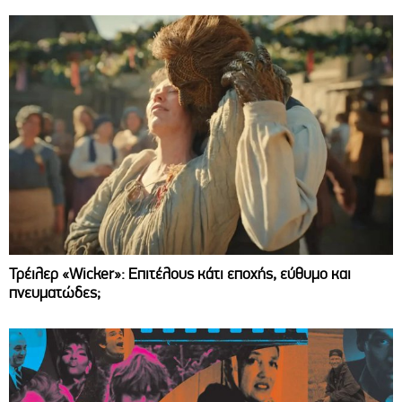
Τρέιλερ «Wicker»: Επιτέλους κάτι εποχής, εύθυμο και
πνευματώδες;