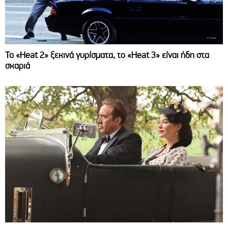
Το «Heat 2» ξεκινά γυρίσματα, το «Heat 3» είναι ήδη στα
σκαριά