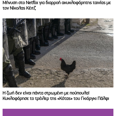
Μήνυση στο Netflix για διαρροή ακυκλοφόρητης ταινίας με
τον Νίκολας Κέιτζ
Η ζωή δεν είναι πάντα στρωμένη με πούπουλα!
Κυκλοφόρησε το τρέιλερ της «Κότας» του Γκιόργκι Πάλφι