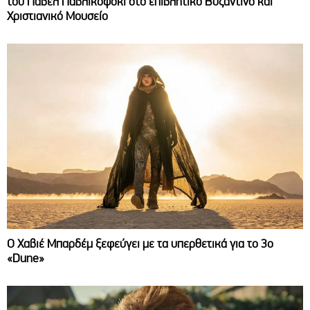
του Πάβελ Παβλικόφσκι στο επιβλητικό Βυζαντινό και
Χριστιανικό Μουσείο
O Χαβιέ Μπαρδέμ ξεφεύγει με τα υπερθετικά για το 3ο
«Dune»