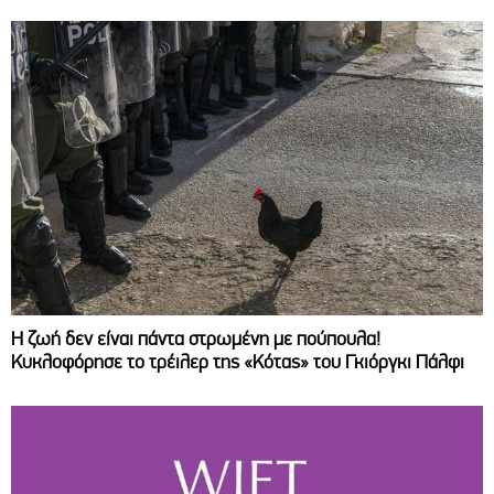
Η ζωή δεν είναι πάντα στρωμένη με πούπουλα!
Κυκλοφόρησε το τρέιλερ της «Κότας» του Γκιόργκι Πάλφι