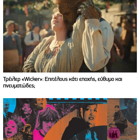
Τρέιλερ «Wicker»: Επιτέλους κάτι εποχής, εύθυμο και
πνευματώδες;