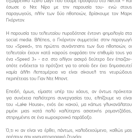
εξωφρενικό «Zero Day» που είδαμε πρόσφατα στο Netflix – και
έσωσε ο Ντε Νίρο με την παρουσία του- ενώ στους
παραγωγούς, πλήν των δύο ηθοποιών, βρίσκουμε τον Μαρκ
Γκόρντον.
Η παρουσία του τελευταίου πυροδότησε έντονη φημολογία στα
social media. Βλέπεις, ο Γκόρντον συμμετείχε στην παραγωγή
του «Speed», της πρώτης συνάντησης των δυο ηθοποιών, οι
τελευταίοι έχουν κατά καιρούς εκφράσει την επιθυμία τους για
ένα «Speed 3» - σ.σ. στο ολίγον αισχρό δεύτερο δεν έπαιζαν-
οπότε ενδέχεται το πρότζεκτ για το οποίο δεν έχει δημοσιευτεί
καμία άλλη λεπτομέρεια να είναι σίκουελ της νευρώδους
περιπέτειας του Γιαν Ντε Μποντ.
Επειδή, όμως, είμαστε υπέρ του χάους, αν όντως πρόκειται
για συνέχεια παλιότερης συνεργασίας του, ελπίζουμε να είναι
του «Lake House», ενός όχι κακού, μα κάπως γλυκανάλατου
ριμέικ μιας κατά πολύ καλύτερης ασιατικής ρομαντζάδας,
στηριγμένης σε ένα χωροχρονικό παράδοξο.
Ό,τι κι αν είναι να έρθει, πάντως, καλοδεχούμενο, καθώς μας
αρέσουν σαν κινηματογραφικό ζευγάρι.