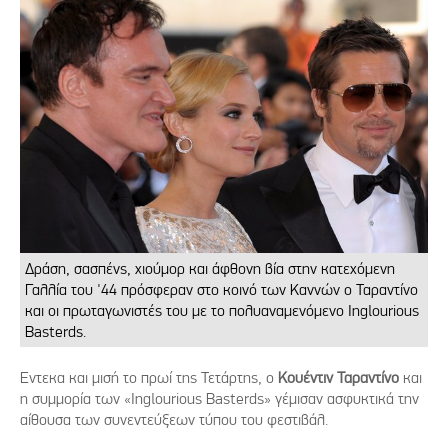
Δράση, σασπένς, χιούμορ και άφθονη βία στην κατεχόμενη
Γαλλία του '44 πρόσφεραν στο κοινό των Καννών ο Ταραντίνο
και οι πρωταγωνιστές του με το πολυαναμενόμενο Inglourious
Basterds.
Εντεκα και μισή το πρωί της Τετάρτης, ο
Κουέντιν Ταραντίνο
και
η συμμορία των «Inglourious Basterds» γέμισαν ασφυκτικά την
αίθουσα των συνεντεύξεων τύπου του φεστιβάλ.