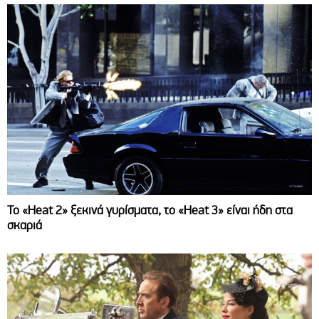
Το «Heat 2» ξεκινά γυρίσματα, το «Heat 3» είναι ήδη στα
σκαριά