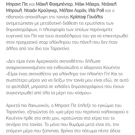
Μπραντ Πιτ
και
Μάικλ Φασμπέντερ
,
Μάικ Μάιερς
,
Ντάνιελ
Μπρουλ
,
Νταιάν Κρούγκερ, Μέλανι Λοράν, Ιλάι Ροθ
και ο
ηθοποιός-αποκάλυψη της ταινίας
Κρίστοφ Γουόλτς
αντιμετώπισαν με μεταδοτική διάθεση τις ερωτήσεις των
δημοσιογράφων, η πλειοψηφία των οποίων παρέκαμπτε
ευγενικά τον Πιτ και τους συναδέλφους του για να επικεντρωθεί
στον πραγματικό σταρ ολόκληρου του πάνελ που δεν ήταν
άλλος από τον ίδιο τον Ταραντίνο.
«Δεν είμαι ένας Αμερικανός σκηνοθέτης» δήλωσε
αναψοκοκκινισμένος και ενθουσιώδης ο 46χρονος Κουέντιν.
«Είμαι ένας σκηνοθέτης για ολόκληρο τον πλανήτη Γη! Και το
σωστότερο μέρος για να δείξω την ταινία μου είναι εδώ, σε αυτό
το φεστιβάλ, μπροστά σε χιλιάδες δημοσιογράφους που έχουν
συγκεντρωθεί από όλα τα μέρη του κόσμου».
Αρκετά πιο λακωνικός, ο Μπραντ Πιτ έπλεξε το εγκώμιο του
Ταραντίνο, εξηγώντας ότι «μια μέρα του περσινού καλοκαιριού ο
Κουέντιν ήρθε στο σπίτι μου, κρατώντας στα χέρια του το
σενάριο της ταινίας. Το μόνο που θυμάμαι μετά είναι ότι, την
επόμενη μέρα που ξύπνησα, βρήκα στο πάτωμα πέντε άδεια