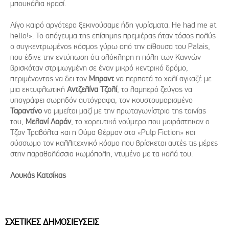
μπουκάλια κρασί.
Λίγο καιρό αργότερα ξεκινούσαμε ήδη γυρίσματα. He had me at
hello!». Το απόγευμα της επίσημης πρεμιέρας ήταν τόσος πολύς
ο συγκεντρωμένος κόσμος γύρω από την αίθουσα του Palais,
που έδινε την εντύπωση ότι ολόκληρη η πόλη των Καννών
βρισκόταν στριμωγμένη σε έναν μικρό κεντρικό δρόμο,
περιμένοντας να δει τον
Μπραντ
να περπατά το χαλί αγκαζέ με
μια εκτυφλωτική
Αντζελίνα Τζολί
, το λαμπερό ζεύγος να
υπογράφει σωρηδόν αυτόγραφα, τον κουστουμαρισμένο
Ταραντίνο
να μιμείται μαζί με την πρωταγωνίστρια της ταινίας
του,
Μελανί Λοράν
, το χορευτικό νούμερο που μοιράστηκαν ο
Τζον Τραβόλτα και η Ούμα Θέρμαν στο «Pulp Fiction» και
σύσσωμο τον καλλιτεχνικό κόσμο που βρίσκεται αυτές τις μέρες
στην παραθαλάσσια κωμόπολη, ντυμένο με τα καλά του.
Λουκάς Κατσίκας
ΣΧΕΤΙΚΕΣ ΔΗΜΟΣΙΕΥΣΕΙΣ