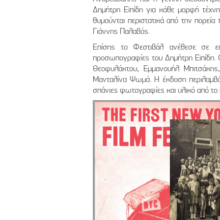
Δημήτρη Εϊπίδη για κάθε μορφή τέχνη
θυμούνται περιστατικά από την πορεία 
Γιάννης Παλαβός.
Επίσης το Φεστιβάλ ανέθεσε σε επ
προσωπογραφίες του Δημήτρη Εϊπίδη. Οι
Θεοφυλάκτου, Εμμανουήλ Μπιτσάκης,
Μανταλίνα Ψωμά. Η έκδοση περιλαμβάν
σπάνιες φωτογραφίες και υλικό από το 