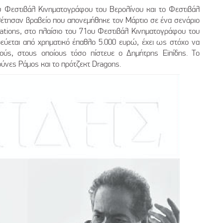
ου Φεστιβάλ Κινηματογράφου του Βερολίνου και το Φεστιβάλ
τησαν βραβείο που απονεμήθηκε τον Μάρτιο σε ένα σενάριο
Stations, στο πλαίσιο του 71ου Φεστιβάλ Κινηματογράφου του
δεύεται από χρηματικό έπαθλο 5.000 ευρώ, έχει ως στόχο να
γούς, στους οποίους τόσο πίστευε ο Δημήτρης Εϊπίδης. Το
ύνες Ράμος και το πρότζεκτ Dragons.