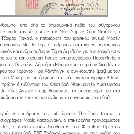
νθρωποι από όλα τα δημιουργικά πεδία του σύγχρονου
της καλλιτεχνικής σκηνής της Νέας Υόρκης Σάρα Ντράιβερ, ο
Τζαφάρ Παναχί, ο πατριάρχης του ιρανικού σινεμά Μοσέν
ημιουργός Μπέλα Ταρ, ο τολμηρός αυστριακός δημιουργός
ημαϊκός και ανθρωπολόγος Τόμπι Λι μιλούν για την επαφή τους
πο του το τοπίο του art-house κινηματογράφου. Παράλληλα, ο
φου της Βενετίας, Αλμπέρτο Μπαρμπέρα, ο πρώην διευθύνων
υ του Τορόντο Πιρς Χάντλινγκ, ο συν-ιδρυτής (μαζί με τον
ου του Μόντρεαλ με έμφαση στο νέο κινηματογράφο Κλωντ
αι πρώην διευθύντρια του Φεστιβάλ Ντοκιμαντέρ Άμστερνταμ
a du Réel Αντρέα Πικάρ θυμούνται, τη συνεισφορά του στο
α αίσθηση της εποχής που άνθισαν τα παγκόσμια φεστιβάλ.
ογράφος και ιδρυτής της επιθεώρησης The Book Journal, ο
σιογράφος Μαρία Κατσουνάκη, ο επικεφαλής προγράμματος
λος, ο καλλιτεχνικός διευθυντής του Φεστιβάλ Ορέστης
ια του Φεστιβάλ, Ελίζ Ζαλαντό γράφουν για την αγάπη του