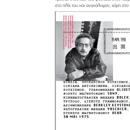
στο πλάι του και ανακάλυψαν, χάρη στο ι