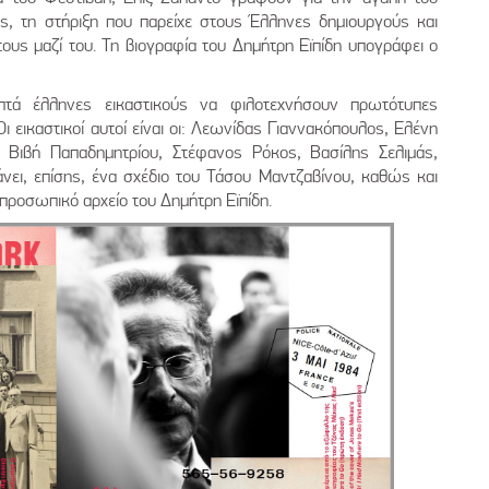
ς, τη στήριξη που παρείχε στους Έλληνες δημιουργούς και
τους μαζί του. Τη βιογραφία του Δημήτρη Εϊπίδη υπογράφει ο
τά έλληνες εικαστικούς να φιλοτεχνήσουν πρωτότυπες
 εικαστικοί αυτοί είναι οι: Λεωνίδας Γιαννακόπουλος, Ελένη
 Βιβή Παπαδημητρίου, Στέφανος Ρόκος, Βασίλης Σελιμάς,
ει, επίσης, ένα σχέδιο του Τάσου Μαντζαβίνου, καθώς και
προσωπικό αρχείο του Δημήτρη Εϊπίδη.