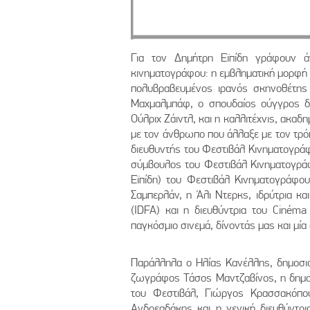
Για τον Δημήτρη Εϊπίδη γράφουν ά
κινηματογράφου: η εμβληματική μορφή 
πολυβραβευμένος ιρανός σκηνοθέτης 
Μαχμαλμπάφ, ο σπουδαίος ούγγρος δ
Ούλριχ Ζάιντλ, και η καλλιτέχνις, ακαδ
με τον άνθρωπο που άλλαξε με τον τρό
διευθυντής του Φεστιβάλ Κινηματογρά
σύμβουλος του Φεστιβάλ Κινηματογράφο
Εϊπίδη) του Φεστιβάλ Κινηματογράφ
Σαμπερλάν, η Άλι Ντερκς, ιδρύτρια κ
(IDFA) και η διευθύντρια του Ciném
παγκόσμιο σινεμά, δίνοντάς μας και μί
Παράλληλα ο Ηλίας Κανέλλης, δημοσι
ζωγράφος Τάσος Μαντζαβίνος, η δημο
του Φεστιβάλ, Γιώργος Κρασσακόπου
Ανδρεαδάκης και η γενική διευθύντρ