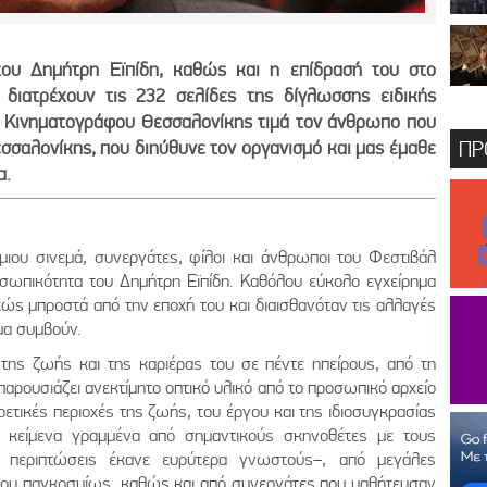
ου Δημήτρη Εϊπίδη, καθώς και η επίδρασή του στο
 διατρέχουν τις 232 σελίδες της δίγλωσσης ειδικής
λ Κινηματογράφου Θεσσαλονίκης τιμά τον άνθρωπο που
σσαλονίκης, που διηύθυνε τον οργανισμό και μας έμαθε
ΠΡ
α.
ιου σινεμά, συνεργάτες, φίλοι και άνθρωποι του Φεστιβάλ
σωπικότητα του Δημήτρη Εϊπίδη. Καθόλου εύκολο εγχείρημα
ώς μπροστά από την εποχή του και διαισθανόταν τις αλλαγές
μα συμβούν.
της ζωής και της καριέρας του σε πέντε ηπείρους, από τη
 παρουσιάζει ανεκτίμητο οπτικό υλικό από το προσωπικό αρχείο
ετικές περιοχές της ζωής, του έργου και της ιδιοσυγκρασίας
α κείμενα γραμμένα από σημαντικούς σκηνοθέτες με τους
ς περιπτώσεις έκανε ευρύτερα γνωστούς–, από μεγάλες
ρου παγκοσμίως, καθώς και από συνεργάτες που μαθήτευσαν