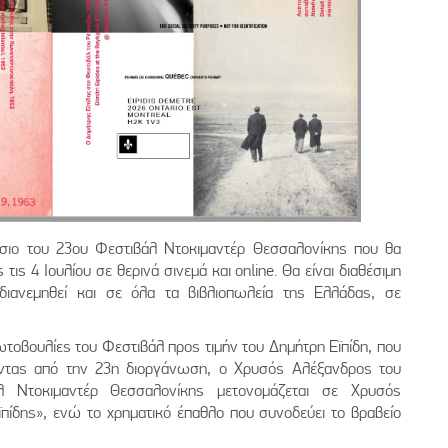
ίσιο του 23ου Φεστιβάλ Ντοκιμαντέρ Θεσσαλονίκης που θα
τις 4 Ιουλίου σε θερινά σινεμά και online. Θα είναι διαθέσιμη
ιανεμηθεί και σε όλα τα βιβλιοπωλεία της Ελλάδας, σε
ωτοβουλίες του Φεστιβάλ προς τιμήν του Δημήτρη Εϊπίδη, που
ντας από την 23η διοργάνωση, ο Χρυσός Αλέξανδρος του
 Ντοκιμαντέρ Θεσσαλονίκης μετονομάζεται σε Χρυσός
ίδης», ενώ το χρηματικό έπαθλο που συνοδεύει το βραβείο