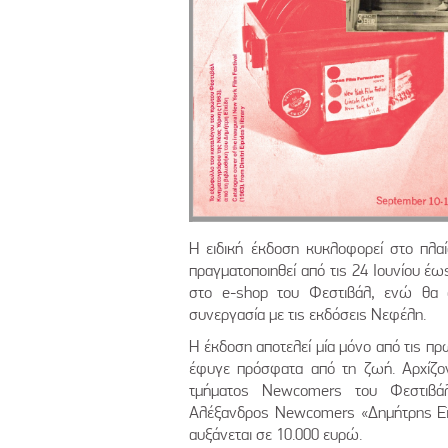
Η ειδική έκδοση κυκλοφορεί στο πλα
πραγματοποιηθεί από τις 24 Ιουνίου έως 
στο e-shop του Φεστιβάλ, ενώ θα δ
συνεργασία με τις εκδόσεις Νεφέλη.
Η έκδοση αποτελεί μία μόνο από τις πρ
έφυγε πρόσφατα από τη ζωή. Αρχίζο
τμήματος Newcomers του Φεστιβάλ
Αλέξανδρος Newcomers «Δημήτρης Εϊπ
αυξάνεται σε 10.000 ευρώ.