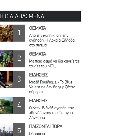
 ΠΙΟ ΔΙΑΒΑΣΜΕΝΑ
ΘΕΜΑΤΑ
1
Από την καλή κι απ’ την
ανάποδη: Η Αρχαία Ελλάδα
στο σινεμά
ΘΕΜΑΤΑ
2
Με ποια σειρά να δει κανείς τις
ταινίες του MCU;
ΕΙΔΗΣΕΙΣ
3
Μισέλ Γουίλιαμς: «Το Blue
Valentine δεν θα γυριζόταν
σήμερα»
ΕΙΔΗΣΕΙΣ
4
Ο Ντενί Βιλνέβ αγαπάει τον
«Κυνόδοντα» του Γιώργου
Λάνθιμου
ΠΑΙΖΟΝΤΑΙ ΤΩΡΑ
5
Οδύσσεια