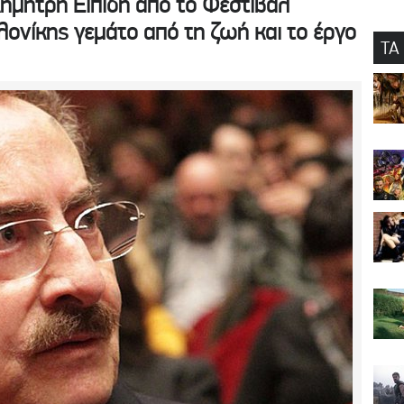
Δημήτρη Εϊπίδη από το Φεστιβάλ
ονίκης γεμάτο από τη ζωή και το έργο
ΤΑ