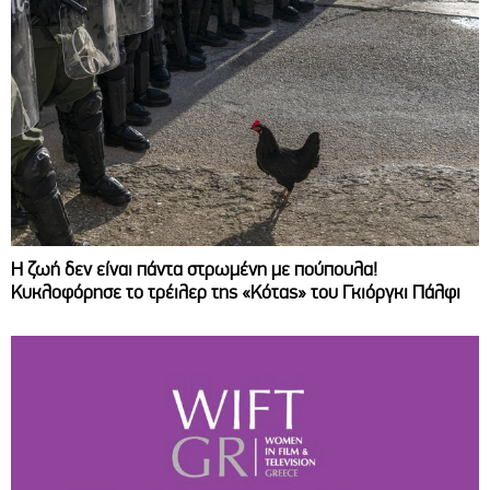
Η ζωή δεν είναι πάντα στρωμένη με πούπουλα!
Κυκλοφόρησε το τρέιλερ της «Κότας» του Γκιόργκι Πάλφι