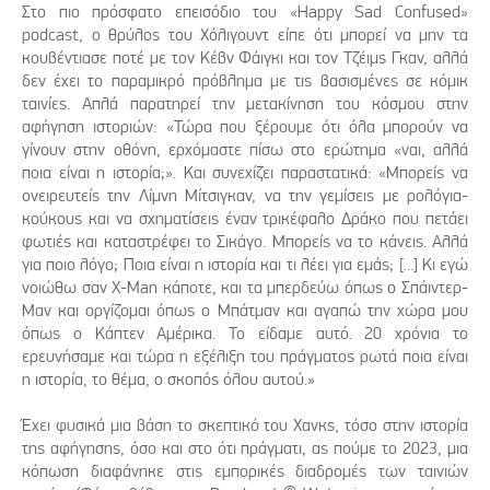
Στο πιο πρόσφατο επεισόδιο του «Happy Sad Confused»
podcast, ο θρύλος του Χόλιγουντ είπε ότι μπορεί να μην τα
κουβέντιασε ποτέ με τον Κέβν Φάιγκι και τον Τζέιμς Γκαν, αλλά
δεν έχει το παραμικρό πρόβλημα με τις βασισμένες σε κόμικ
ταινίες. Απλά παρατηρεί την μετακίνηση του κόσμου στην
αφήγηση ιστοριών: «Τώρα που ξέρουμε ότι όλα μπορούν να
γίνουν στην οθόνη, ερχόμαστε πίσω στο ερώτημα «ναι, αλλά
ποια είναι η ιστορία;». Και συνεχίζει παραστατικά: «Μπορείς να
ονειρευτείς την Λίμνη Μίτσιγκαν, να την γεμίσεις με ρολόγια-
κούκους και να σχηματίσεις έναν τρικέφαλο Δράκο που πετάει
φωτιές και καταστρέφει το Σικάγο. Μπορείς να το κάνεις. Αλλά
για ποιο λόγο; Ποια είναι η ιστορία και τι λέει για εμάς; [...] Κι εγώ
νοιώθω σαν Χ-Man κάποτε, και τα μπερδεύω όπως ο Σπάιντερ-
Μαν και οργίζομαι όπως ο Μπάτμαν και αγαπώ την χώρα μου
όπως ο Κάπτεν Αμέρικα. Το είδαμε αυτό. 20 χρόνια το
ερευνήσαμε και τώρα η εξέλιξη του πράγματος ρωτά ποια είναι
η ιστορία, το θέμα, ο σκοπός όλου αυτού.»
Έχει φυσικά μια βάση το σκεπτικό του Χανκς, τόσο στην ιστορία
της αφήγησης, όσο και στο ότι πράγματι, ας πούμε το 2023, μια
κόπωση διαφάνηκε στις εμπορικές διαδρομές των ταινιών