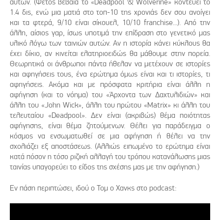
αυτών. (Φέτος βέβαια το «Deadpool & Wolverine» κοντεύει το
1.4 δις, ενώ μια ματιά στο τοπ-10 της χρονιάς δεν σου ανοίγει
και τα φτερά, 9/10 είναι σίκουελ, 10/10 franchise...). Από την
άλλη, αίσιος γαρ, ίσως υποτιμά την επίδραση στο γενετικό μας
υλικό λόγω των ταινιών αυτών. Αν η ιστορία κάνει κύκλους θα
έχει δίκιο, αν κινείται ελατηριοειδώς θα μάθουμε στην πορεία.
Θεωρητικά οι άνθρωποι πάντα ήθελαν να μετέχουν σε ιστορίες
και αφηγήσεις τους, ένα ερώτημα όμως είναι και τι ιστορίες, τι
αφηγήσεις. Ακόμα και με πρόσφατα κριτήρια είναι άλλη η
αφήγηση (και το νόημα) του «Άρχοντα των Δαχτυλιδιών» και
άλλη του «John Wick», άλλη του πρώτου «Matrix» κι άλλη του
τελευταίου «Deadpool». Δεν είναι (ακριβώς) θέμα ποιότητας
αφήγησης, είναι θέμα ζητούμενων. Θέλει για παράδειγμα ο
κόσμος να ενσωματωθεί σε μια αφήγηση ή θέλει να την
σχολιάζει εξ αποστάσεως. (Αλλιώς ειπωμένο το ερώτημα είναι
κατά πόσον η τόσο ριζική αλλαγή του τρόπου κατανάλωσης μιας
ταινίας υπαγορεύει το είδος της σχέσης μας με την αφήγηση.)
Εν πάση περιπτώσει, ιδού ο Τομ ο Χανκς στο podcast: