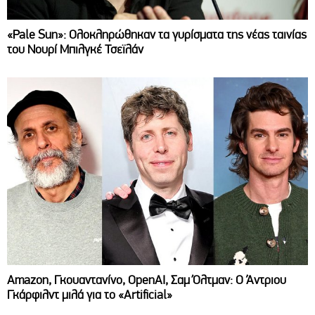
«Pale Sun»: Ολοκληρώθηκαν τα γυρίσματα της νέας ταινίας
του Νουρί Μπιλγκέ Τσεϊλάν
Amazon, Γκουαντανίνο, OpenAI, Σαμ Όλτμαν: Ο Άντριου
Γκάρφιλντ μιλά για το «Artificial»