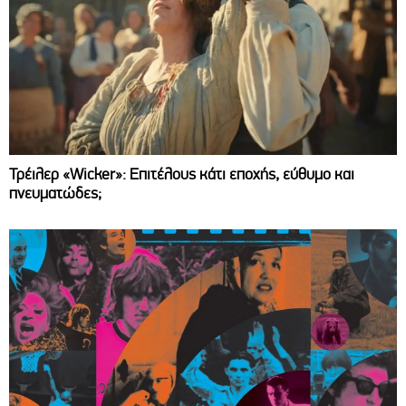
Τρέιλερ «Wicker»: Επιτέλους κάτι εποχής, εύθυμο και
πνευματώδες;