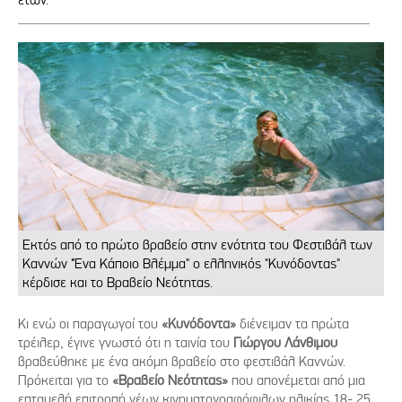
Εκτός από το πρώτο βραβείο στην ενότητα του Φεστιβάλ των
Καννών "Ένα Κάποιο Βλέμμα" ο ελληνικός "Κυνόδοντας"
κέρδισε και το Βραβείο Νεότητας.
Κι ενώ οι παραγωγοί του
«Κυνόδοντα»
διένειμαν τα πρώτα
τρέιλερ, έγινε γνωστό ότι η ταινία του
Γιώργου Λάνθιμου
βραβεύθηκε με ένα ακόμη βραβείο στο φεστιβάλ Καννών.
Πρόκειται για το
«Βραβείο Νεότητας»
που απονέμεται από μια
επταμελή επιτροπή νέων κινηματογραφόφιλων ηλικίας 18- 25