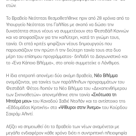
ετών.
Το Βραβείο Νεότητας θεσμοθετήθηκε πριν από 28 χρόνια από το
Υπουργείο Νεότητας της Γαλλίας με σκοπό να δώσει την
δυνατότητα στους νέους να συμμετέχουν στο Φεστιβάλ Καννών
και να αποφασίζουν για την καλύτερη, κατά τη γνώμη τους,
ταινία. Οι επτά κριτές ψηφίζουν νέους δημιουργούς που
παρουσιάζουν την πρώτη ή την δεύτερη ταινία τους στα δυο
μέρη του επίσημου προγράμματος- δηλαδή το Διαγωνιστικό και
το «Ένα Κάποιο Βλέμμα», στο οποίο συμμετείχε ο Λάνθιμος.
Η ίδια επιτροπή απονέμει δύο ακόμη βραβεία,
Νέο Βλέμμα
ονομάζονται, για ταινίες των παράλληλων προγραμμάτων του
Φεστιβάλ. Φέτος λοιπόν το Νέο Βλέμμα του «Δεκαπενθήμερου
των Σκηνοθετών» απονεμήθηκε στην ταινία
«Σκότωσα τη
Μητέρα μου»
του Καναδού Ξαβιέ Ντολάν και το αντίστοιχο της
«Εβδομάδας Κριτικής» στο
«Ψίθυροι στην Άνεμο»
του Κούρδου
Σαχράμ Αλιντί.
Αξίζει να σημειωθεί ότι το βραβείο των νέων αναμένεται με
μεγάλο ενδιαφέρον κάθε χρόνο διότι η συντριπτική πλειοψηφία