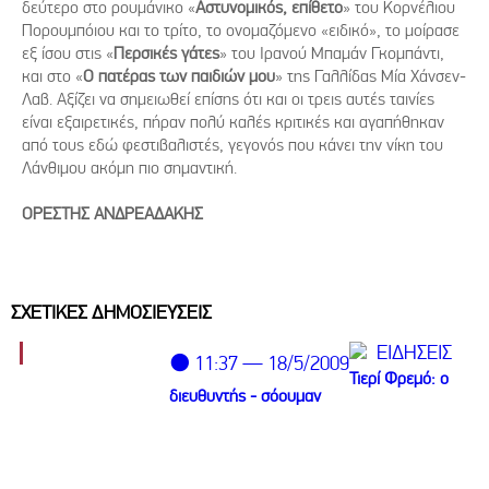
δεύτερο στο ρουμάνικο «
Αστυνομικός, επίθετο
» του Κορνέλιου
Πορουμπόιου και το τρίτο, το ονομαζόμενο «ειδικό», το μοίρασε
εξ ίσου στις «
Περσικές γάτες
» του Ιρανού Μπαμάν Γκομπάντι,
και στο «
Ο πατέρας των παιδιών μου
» της Γαλλίδας Μία Χάνσεν-
Λαβ. Αξίζει να σημειωθεί επίσης ότι και οι τρεις αυτές ταινίες
είναι εξαιρετικές, πήραν πολύ καλές κριτικές και αγαπήθηκαν
από τους εδώ φεστιβαλιστές, γεγονός που κάνει την νίκη του
Λάνθιμου ακόμη πιο σημαντική.
ΟΡΕΣΤΗΣ ΑΝΔΡΕΑΔΑΚΗΣ
ΣΧΕΤΙΚΕΣ ΔΗΜΟΣΙΕΥΣΕΙΣ
ΕΙΔΗΣΕΙΣ
⚫ 11:37 — 18/5/2009
Τιερί Φρεμό: ο
διευθυντής - σόουμαν