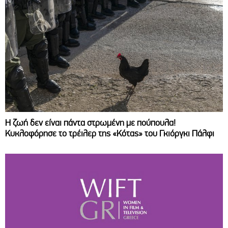
Η ζωή δεν είναι πάντα στρωμένη με πούπουλα!
Κυκλοφόρησε το τρέιλερ της «Κότας» του Γκιόργκι Πάλφι