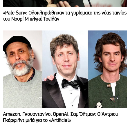
«Pale Sun»: Ολοκληρώθηκαν τα γυρίσματα της νέας ταινίας
του Νουρί Μπιλγκέ Τσεϊλάν
Amazon, Γκουαντανίνο, OpenAI, Σαμ Όλτμαν: Ο Άντριου
Γκάρφιλντ μιλά για το «Artificial»