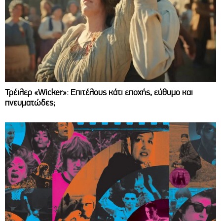
Τρέιλερ «Wicker»: Επιτέλους κάτι εποχής, εύθυμο και
πνευματώδες;