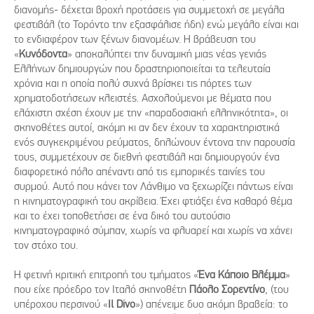
διανομής- δέχεται βροχή προτάσεις για συμμετοχή σε μεγάλα
φεστιβάλ (το Τορόντο την εξασφάλισε ήδη) ενώ μεγάλο είναι και
το ενδιαφέρον των ξένων διανομέων. Η βράβευση του
«
Κυνόδοντα
» αποκαλύπτει την δυναμική μιας νέας γενιάς
Ελλήνων δημιουργών που δραστηριοποιείται τα τελευταία
χρόνια και η οποία πολύ συχνά βρίσκει τις πόρτες των
χρηματοδοτήσεων κλειστές. Ασχολούμενοι με θέματα που
ελάχιστη σχέση έχουν με την «παραδοσιακή ελληνικότητα», οι
σκηνοθέτες αυτοί, ακόμη κι αν δεν έχουν τα χαρακτηριστικά
ενός συγκεκριμένου ρεύματος, δηλώνουν έντονα την παρουσία
τους, συμμετέχουν σε διεθνή φεστιβάλ και δημιουργούν ένα
διαφορετικό πόλο απέναντι από τις εμπορικές ταινίες του
συρμού. Αυτό που κάνει τον Λάνθιμο να ξεχωρίζει πάντως είναι
η κινηματογραφική του ακρίβεια. Έχει φτιάξει ένα καθαρό θέμα
και το έχει τοποθετήσει σε ένα δικό του αυτούσιο
κινηματογραφικό σύμπαν, χωρίς να φλυαρεί και χωρίς να χάνει
τον στόχο του.
Η φετινή κριτική επιτροπή του τμήματος «
Ένα Κάποιο Βλέμμα
»
που είχε πρόεδρο τον Ιταλό σκηνοθέτη
Πάολο Σορεντίνο
, (του
υπέροχου περσινού «
Il Divo
») απένειμε δυο ακόμη βραβεία: το