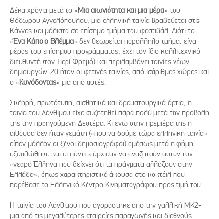
Δέκα χρόνια μετά το «
Μια αιωνιότητα και μια μέρα
» του
Θόδωρου Αγγελόπουλου, μια ελληνική ταινία βραβεύεται στις
Κάννες και μάλιστα σε επίσημο τμήμα του φεστιβάλ. Διότι το
«
Ένα Κάποιο Βλέμμα
» δεν θεωρείται παράλληλο τμήμα, είναι
μέρος του επίσημου προγράμματος, έχει τον ίδιο καλλιτεχνικό
διευθυντή (τον Τιερί Φρεμό) και περιλαμβάνει ταινίες νέων
δημιουργών. 20 ήταν οι φετινές ταινίες, από ισάριθμες χώρες και
ο «
Κυνόδοντας
» μια από αυτές.
Σκληρή, πρωτότυπη, αισθητικά και δραματουργικά άρτια, η
ταινία του Λάνθιμου είχε συζητηθεί πάρα πολύ μετά την προβολή
της την προηγούμενη Δευτέρα. Κι ενώ στην πρεμιέρα της η
αίθουσα δεν ήταν γεμάτη («που να δούμε τώρα ελληνική ταινία»
είπαν μάλλον οι ξένοι δημοσιογράφοι) αμέσως μετά η φήμη
εξαπλώθηκε και οι πάντες άρχισαν να αναζητούν αυτόν τον
«νεαρό Έλληνα που δείχνει ότι τα πράγματα αλλάζουν στην
Ελλάδα», όπως χαρακτηριστικά άκουσα στο κοκτέιλ που
παρέθεσε το Ελληνικό Κέντρο Κινηματογράφου προς τιμή του.
Η ταινία του Λάνθιμου που αγοράστηκε από την γαλλική MK2-
μια από τις μεγαλύτερες εταιρείες παραγωγής και διεθνούς