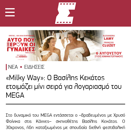
ΝΕΑ
ΕΙΔΗΣΕΙΣ
«Milky Way»: Ο Βασίλης Κεκάτος
ετοιμάζει μίνι σειρά για λογαριασμό του
MEGA
Στο δυναμικό του MEGA εντάσσεται ο –βραβευμένος με Χρυσό
Φοίνικα στις Κάννες– σκηνοθέτης Βασίλης Κεκάτος. Ο
30χρονος, ήδη καταξιωμένος με σπουδαία διεθνή φεστιβαλική