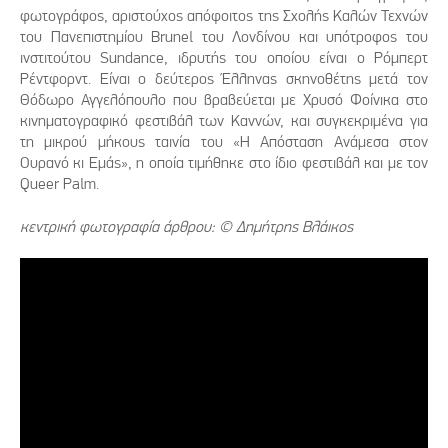
φωτογράφος, αριστούχος απόφοιτος της Σχολής Καλών Τεχνών
του Πανεπιστημίου Brunel του Λονδίνου και υπότροφος του
ινστιτούτου Sundance, ιδρυτής του οποίου είναι ο Ρόμπερτ
Ρέντφορντ. Είναι ο δεύτερος Έλληνας σκηνοθέτης μετά τον
Θόδωρο Αγγελόπουλο που βραβεύεται με Χρυσό Φοίνικα στο
κινηματογραφικό φεστιβάλ των Καννών, και συγκεκριμένα για
τη μικρού μήκους ταινία του «Η Απόσταση Ανάμεσα στον
Ουρανό κι Εμάς», η οποία τιμήθηκε στο ίδιο φεστιβάλ και με τον
Queer Palm.
κεντρική φωτογραφία άρθρου: © Δημήτρης Βλάικος