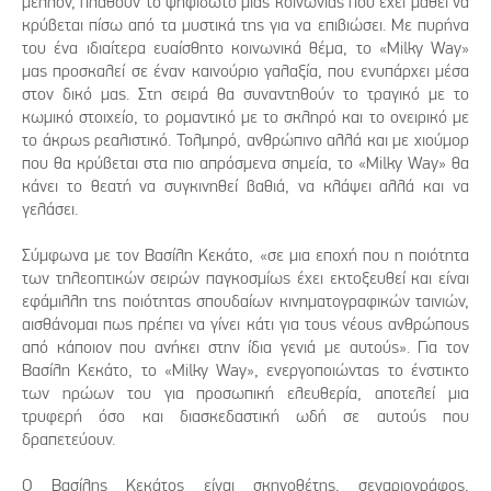
μέλλον, πλάθουν το ψηφιδωτό μιας κοινωνίας που έχει μάθει να
κρύβεται πίσω από τα μυστικά της για να επιβιώσει. Με πυρήνα
του ένα ιδιαίτερα ευαίσθητο κοινωνικά θέμα, το «Milky Way»
μας προσκαλεί σε έναν καινούριο γαλαξία, που ενυπάρχει μέσα
στον δικό μας. Στη σειρά θα συναντηθούν το τραγικό με το
κωμικό στοιχείο, το ρομαντικό με το σκληρό και το ονειρικό με
το άκρως ρεαλιστικό. Τολμηρό, ανθρώπινο αλλά και με χιούμορ
που θα κρύβεται στα πιο απρόσμενα σημεία, το «Milky Way» θα
κάνει το θεατή να συγκινηθεί βαθιά, να κλάψει αλλά και να
γελάσει.
Σύμφωνα με τον Βασίλη Κεκάτο, «σε μια εποχή που η ποιότητα
των τηλεοπτικών σειρών παγκοσμίως έχει εκτοξευθεί και είναι
εφάμιλλη της ποιότητας σπουδαίων κινηματογραφικών ταινιών,
αισθάνομαι πως πρέπει να γίνει κάτι για τους νέους ανθρώπους
από κάποιον που ανήκει στην ίδια γενιά με αυτούς». Για τον
Βασίλη Κεκάτο, το «Milky Way», ενεργοποιώντας το ένστικτο
των ηρώων του για προσωπική ελευθερία, αποτελεί μια
τρυφερή όσο και διασκεδαστική ωδή σε αυτούς που
δραπετεύουν.
Ο Βασίλης Κεκάτος είναι σκηνοθέτης, σεναριογράφος,