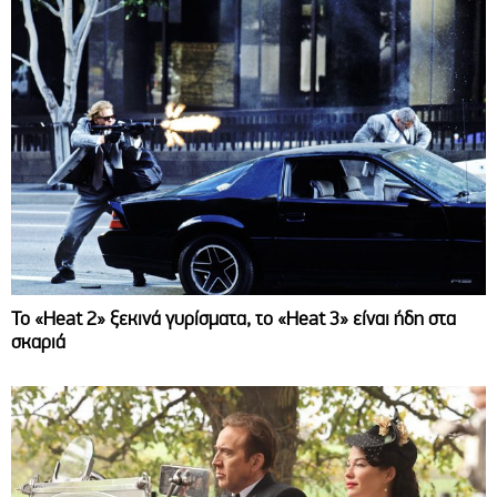
Το «Heat 2» ξεκινά γυρίσματα, το «Heat 3» είναι ήδη στα
σκαριά