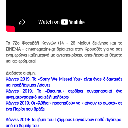
Το 72ο Φεστιβάλ Καννών (14 - 26 Μαΐου) ξεκίνησε και το
ΣΙΝΕΜΑ - cinemagazine.gr βρίσκεται στην Κρουαζέτ για να σας
ενημερώνει καθημερινά με ανταποκρίσεις, αποκλειστικά θέματα
και αφιερώματα!
Διαβάστε ακόμη:
Κάννες 2019: Το «Sorry We Missed You» είναι ένας διδακτικός
και προβλέψιμος Λόουτς
Κάννες 2019: Το «Bacurau» σερβίρει συναρπαστικά ένα
κινηματογραφικό κοκτέιλ μολότοφ
Κάννες 2019: Οι «Άθλιοι» προσπαθούν να «κάνουν το σωστό» σε
ένα Παρίσι που βράζει
Κάννες 2019: Τα ζόμπι του Τζάρμους δαγκώνουν πολύ λιγότερο
από τα βαμπίρ του