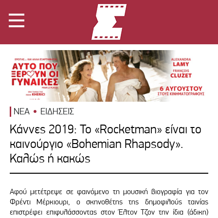
ΝΕΑ
ΕΙΔΗΣΕΙΣ
Κάννες 2019: Το «Rocketman» είναι το
καινούργιο «Bohemian Rhapsody».
Καλώς ή κακώς
Αφού μετέτρεψε σε φαινόμενο τη μουσική βιογραφία για τον
Φρέντι Μέρκιουρι, ο σκηνοθέτης της δημοφιλούς ταινίας
επιστρέφει επιφυλάσσοντας στον Έλτον Τζον την ίδια (άδικη)