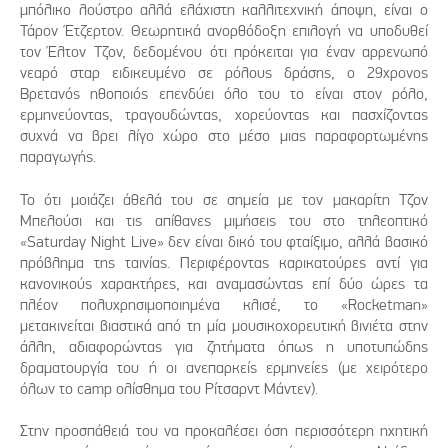
μπόλικο λούστρο αλλά ελάχιστη καλλιτεχνική άποψη, είναι ο
Τάρον Έτζερτον. Θεωρητικά ανορθόδοξη επιλογή να υποδυθεί
τον Έλτον Τζον, δεδομένου ότι πρόκειται για έναν αρρενωπό
νεαρό σταρ ειδικευμένο σε ρόλους δράσης, ο 29χρονος
Βρετανός ηθοποιός επενδύει όλο του το είναι στον ρόλο,
ερμηνεύοντας, τραγουδώντας, χορεύοντας και πασχίζοντας
συχνά να βρει λίγο χώρο στο μέσο μιας παραφορτωμένης
παραγωγής.
Το ότι μοιάζει άθελά του σε σημεία με τον μακαρίτη Τζον
Μπελούσι και τις απίθανες μιμήσεις του στο τηλεοπτικό
«Saturday Night Live» δεν είναι δικό του φταίξιμο, αλλά βασικό
πρόβλημα της ταινίας. Περιφέροντας καρικατούρες αντί για
κανονικούς χαρακτήρες, και αναμασώντας επί δύο ώρες τα
πλέον πολυχρησιμοποιημένα κλισέ, το «Rocketman»
μετακινείται βιαστικά από τη μία μουσικοχορευτική βινιέτα στην
άλλη, αδιαφορώντας για ζητήματα όπως η υποτυπώδης
δραματουργία του ή οι ανεπαρκείς ερμηνείες (με χειρότερο
όλων το camp ολίσθημα του Ρίτσαρντ Μάντεν).
Στην προσπάθειά του να προκαλέσει όση περισσότερη ηχητική