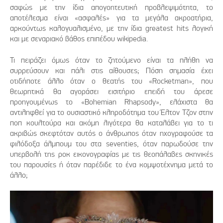
σαφώς με την ίδια απογοητευτική προβλεψιμότητα, το
αποτέλεσμα είναι «ασφαλές» για τα μεγάλα ακροατήρια,
αρκούντως καλογυαλισμένο, με την ίδια greatest hits λογική
και με σεναριακό βάθος επιπέδου wikipedia.
Τι πειράζει όμως όταν το ζητούμενο είναι τα πλήθη να
συρρεύσουν και πάλι στις αίθουσες; Πόση σημασία έχει
οτιδήποτε άλλο όταν ο θεατής του «Rocketman», που
θεωρητικά θα αγοράσει εισιτήριο επειδή του άρεσε
προηγουμένως το «Bohemian Rhapsody», ελάχιστα θα
αντιληφθεί για το ουσιαστικό κληροδότημα του Έλτον Τζον στην
ποπ κουλτούρα και ακόμη λιγότερα θα καταλάβει για το τι
ακριβώς σκεφτόταν αυτός ο άνθρωπος όταν ηχογραφούσε τα
φιλόδοξα άλμπουμ του στα seventies, όταν παρωδούσε την
υπερβολή της ροκ εικονογραφίας με τις θεοπάλαβες σκηνικές
του παρουσίες ή όταν παρέδιδε το ένα κομψοτέχνημα μετά το
άλλο;