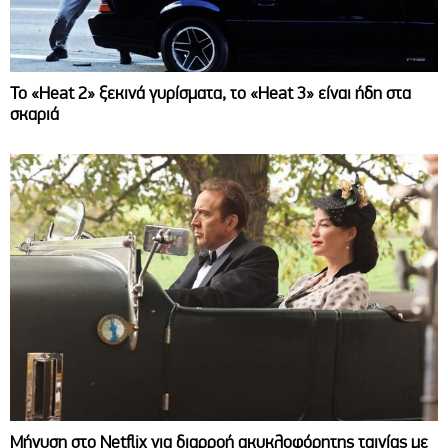
Το «Heat 2» ξεκινά γυρίσματα, το «Heat 3» είναι ήδη στα
σκαριά
Μήνυση στο Netflix για διαρροή ακυκλοφόρητης ταινίας με