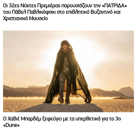
Οι 32ες Νύχτες Πρεμιέρας παρουσιάζουν την «ΠΑΤΡΙΔΑ»
του Πάβελ Παβλικόφσκι στο επιβλητικό Βυζαντινό και
Χριστιανικό Μουσείο
O Χαβιέ Μπαρδέμ ξεφεύγει με τα υπερθετικά για το 3ο
«Dune»