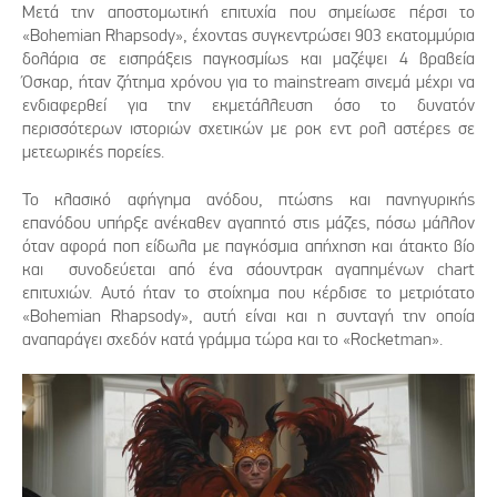
Μετά την αποστομωτική επιτυχία που σημείωσε πέρσι το
«Bohemian Rhapsody», έχοντας συγκεντρώσει 903 εκατομμύρια
δολάρια σε εισπράξεις παγκοσμίως και μαζέψει 4 βραβεία
Όσκαρ, ήταν ζήτημα χρόνου για το mainstream σινεμά μέχρι να
ενδιαφερθεί για την εκμετάλλευση όσο το δυνατόν
περισσότερων ιστοριών σχετικών με ροκ εντ ρολ αστέρες σε
μετεωρικές πορείες.
Το κλασικό αφήγημα ανόδου, πτώσης και πανηγυρικής
επανόδου υπήρξε ανέκαθεν αγαπητό στις μάζες, πόσω μάλλον
όταν αφορά ποπ είδωλα με παγκόσμια απήχηση και άτακτο βίο
και συνοδεύεται από ένα σάουντρακ αγαπημένων chart
επιτυχιών. Αυτό ήταν το στοίχημα που κέρδισε το μετριότατο
«Bohemian Rhapsody», αυτή είναι και η συνταγή την οποία
αναπαράγει σχεδόν κατά γράμμα τώρα και το «Rocketman».