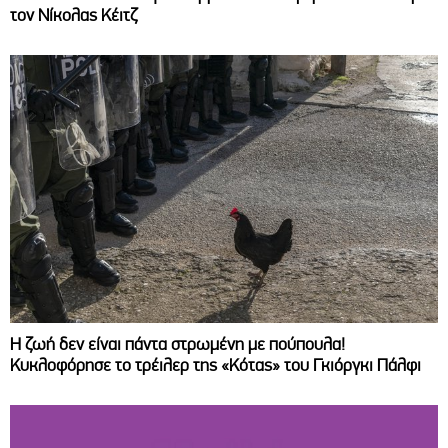
τον Νίκολας Κέιτζ
Η ζωή δεν είναι πάντα στρωμένη με πούπουλα!
Κυκλοφόρησε το τρέιλερ της «Κότας» του Γκιόργκι Πάλφι