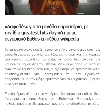
«Ασφαλές» για τα μεγάλα ακροατήρια, με
την ίδια greatest hits λογική και με
σεναριακό βάθος επιπέδου wikipedia
Το εμπορικό ρίσκο μοιάζει θεωρητικά λίγο μεγαλύτερο αυτή την
φορά δεδομένου ότι ο Έλτον Τζον, με τη ζωή και την καριέρα
του οποίου ασχολείται το φιλμ, όχι μόνο δεν τυχαίνει της
καθολικής δημοφιλίας του Φρέντι Μέρκιουρι, αλλά και γιατί το
εκκεντρικό ταμπεραμέντο του, οι εξεζητημένες εμφανίσεις και οι
αδιαπραγμάτευτα γκέι προτιμήσεις του δεν εγγυώνται
απαραιτήτως και την ψήφο εμπιστοσύνης του ευρύτερου (και πιο
συντηρητικού) κοινού.
Επειδή όμως πίσω από την κάμερα βρίσκεται και πάλι ο ίδιος
διεκπεραιωτής σκηνοθέτης του «Bohemian Rhapsody» και
καθώς παρόμοιο βιογραφικό μοντέλο ακολουθείται κι εδώ,