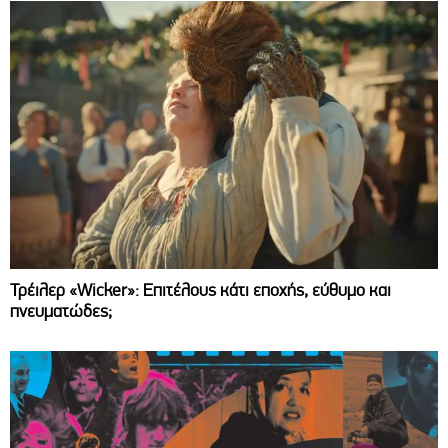
Τρέιλερ «Wicker»: Επιτέλους κάτι εποχής, εύθυμο και
πνευματώδες;