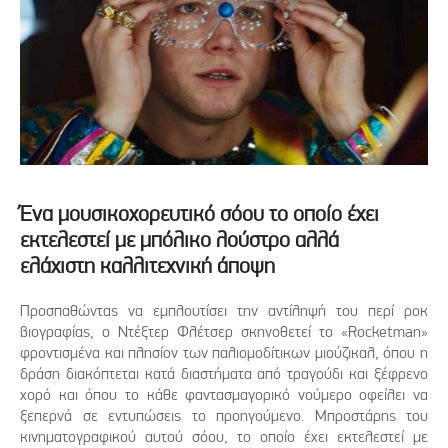
Ένα μουσικοχορευτικό σόου το οποίο έχει
εκτελεστεί με μπόλικο λούστρο αλλά
ελάχιστη καλλιτεχνική άποψη
Προσπαθώντας να εμπλουτίσει την αντίληψή του περί ροκ
βιογραφίας, ο Ντέξτερ Φλέτσερ σκηνοθετεί το «Rocketman»
φροντισμένα και πλησίον των παλιομοδίτικων μιούζικαλ, όπου η
δράση διακόπτεται κατά διαστήματα από τραγούδι και ξέφρενο
χορό και όπου το κάθε φαντασμαγορικό νούμερο οφείλει να
ξεπερνά σε εντυπώσεις το προηγούμενο. Μπροστάρης του
κινηματογραφικού αυτού σόου, το οποίο έχει εκτελεστεί με