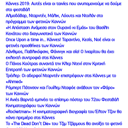
Κάννες 2019: Αυτές είναι οι ταινίες που ανυπομονούμε να δούμε
στο φεστιβάλ
Αλμοδόβαρ, Νταρντέν, Μάλικ, Λόουτς και Ντολάν στο
πρόγραμμα των φετινών Καννών
«Η Απόσταση Ανάμεσα στον Ουρανό κι Εμάς» του Βασίλη
Κεκάτου στο διαγωνιστικό των Καννών
Once Upon a time in... Κάννες! Ταραντίνο, Κεσίς, Νοέ είναι οι
φετινές προσθήκες των Καννών
Λάνθιμος, Παβλικόφσκι, Φάνινγκ και σία! Ο Ινιαρίτου θα έχει
εκλεκτή συντροφιά στις Κάννες
Ο Πάνος Κούτρας συναντά την Κλερ Ντενί στην Κριτική
Επιτροπή των φετινών Καννών
Τρέιλερ: Οι αδερφοί Νταρντέν επιστρέφουν στις Κάννες με το
«Ahmed»
Ρόμπερτ Πάτινσον και Γουίλεμ Νταφόε ανάβουν τον «Φάρο»
των Καννών
Η Ανιές Βαρντά εμπνέει το επίσημο πόστερ του 72ου Φεστιβάλ
Κινηματογράφου των Καννών
«Rocketman»: Η κινηματογραφική βιογραφία του Έλτον Τζον θα
κάνει πρεμιέρα στις Κάννες
Το «The Dead Don’t Die» του Τζιμ Τζάρμους θα ανοίξει το φετινό