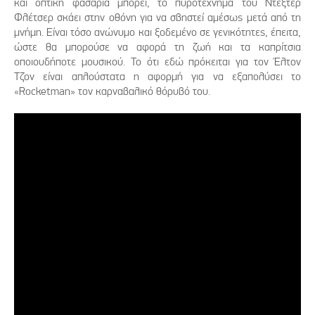
και οπτική φασαρία μπορεί, το πυροτέχνημα του Ντέξτερ
Φλέτσερ σκάει στην οθόνη για να σβηστεί αμέσως μετά από τη
μνήμη. Είναι τόσο ανώνυμο και ξοδεμένο σε γενικότητες, έπειτα,
ώστε θα μπορούσε να αφορά τη ζωή και τα καπρίτσια
οποιουδήποτε μουσικού. Το ότι εδώ πρόκειται για τον Έλτον
Τζον είναι απλούστατα η αφορμή για να εξαπολύσει το
«Rocketman» τον καρναβαλικό θόρυβό του.