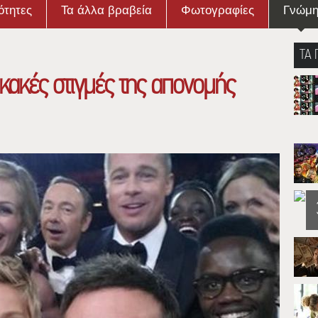
ότητες
Τα άλλα βραβεία
Φωτογραφίες
Γνώμ
ΤΑ 
ι κακές στιγμές της απονομής