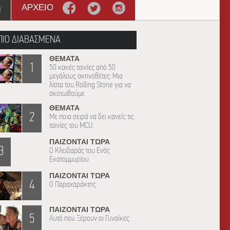
η
ΑΡΧΕΙΟ
ΠΙΟ ΔΙΑΒΑΣΜΕΝΑ
ΘΕΜΑΤΑ
1
50 κακές ταινίες από 50
μεγάλους σκηνοθέτες: Μια
λίστα του Rolling Stone για να
σκοτωθούμε
ΘΕΜΑΤΑ
2
Με ποια σειρά να δει κανείς τις
ταινίες του MCU;
ΠΑΙΖΟΝΤΑΙ ΤΩΡΑ
3
Ο Κλειδαράς του Ενός
Εκατομμυρίου
ΠΑΙΖΟΝΤΑΙ ΤΩΡΑ
4
Ο Παραχαράκτης
ΠΑΙΖΟΝΤΑΙ ΤΩΡΑ
5
Αυτό που Ξέρουν οι Γυναίκες