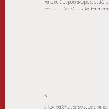
κοιτώ αυτό το χρυσό άγαλμα, ας θυμίζει σε
όνειρά σου είναι βάσιμα». Ας είναι αυτή 
(-)
Ο Τζον Τραβόλτα είχε
μία
δουλειά: να περ