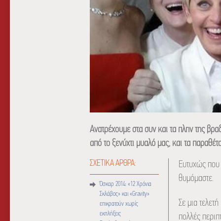
Ανατρέχουμε στα συν και τα πλην της βρα
από το ξενύχτι μυαλό μας, και τα παραθέτ
ΣΧΕΤΙΚΑ ΑΡΘΡΑ:
Ευτυχώς που 
θυμόμαστε.
Όσκαρ 2014: «12 Χρόνια
Σκλάβος» και «Gravity»
Σε μια τελετή
επικρατούν χωρίς
εκπλήξεις
πολλές περιπ