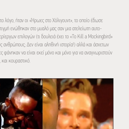
το λόγο, ήταν οι «Ήρωες στο Χόλιγουντ», το οποίο έδωσε
στιγμή ενώθηκαν στο μυαλό μας σαν μια ατελείωτη αυτο-
ίεργων επιλογών (τι δουλειά έχει το «To Kill a Mockingbird»
 ανθρώπους; Δεν είναι αληθινή ιστορία!) αλλά και άσχετων
ίες φάνηκαν να είναι εκεί μόνο και μόνο για να αναγνωριστούν
 και κουραστικό.