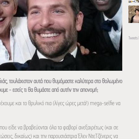
Tweets 
διάς, τουλάχιστον αυτά που θυμόμαστε καλύτερα στο θολωμένο
ουμε - εσείς τι θα θυμάστε από αυτήν την απονομή;
έχουμε και το θρυλικό πια (λίγες ώρες μετά!) mega-selfie να
 που είδε να βραβεύονται όλα τα φαβορί ανεξαιρέτως (και σε
τώσεις, δικαίως) και την παρουσιάστρια Έλεν ΝτεΤζένερις να