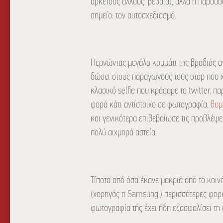
αρκετούς άλλους, βέβαια), αλλά η παρουσ
σημείο: τον αυτοσχεδιασμό.
Περνώντας μεγάλο κομμάτι της βραδιάς αν
δώσει στους παραγωγούς τούς σταρ που χρ
κλασικό selfie που κράσαρε το twitter, πα
φορά κάτι αντίστοιχο σε φωτογραφία,
θυμ
και γενικότερα επιβεβαίωσε τις προβλέψεις
πολύ αιχμηρά αστεία.
Τίποτα από όσα έκανε μακριά από το κοινό
(χορηγός η Samsung;) περισσότερες φορές 
φωτογραφία τής έχει ήδη εξασφαλίσει τη 