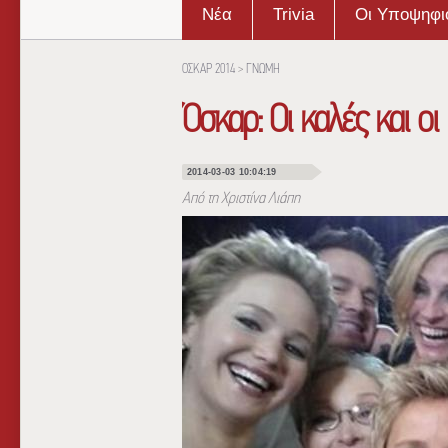
Νέα
Trivia
Οι Υποψηφι
ΟΣΚΑΡ 2014
>
ΓΝΩΜΗ
Όσκαρ: Oι καλές και ο
2014-03-03 10:04:19
Από τη Χριστίνα Λιάπη