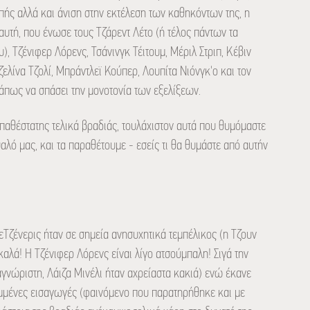
επής αλλά και άνιση στην εκτέλεση των καθηκόντων της, η
υτή, που ένωσε τους Τζάρεντ Λέτο (ή τέλος πάντων τα
), Τζένιφερ Λόρενς, Τσάνινγκ Τέιτουμ, Μέριλ Στριπ, Κέβιν
ζελίνα Τζολί, Μπράντλεϊ Κούπερ, Λουπίτα Νιόνγκ'ο και τον
κάπως να σπάσει την μονοτονία των εξελίξεων.
παθέστατης τελικά βραδιάς, τουλάχιστον αυτά που θυμόμαστε
αλό μας, και τα παραθέτουμε - εσείς τι θα θυμάστε από αυτήν
εΤζένερις ήταν σε σημεία ανησυχητικά τεμπέλικος (η Τζουν
καλά! Η Τζένιφερ Λόρενς είναι λίγο ατσούμπαλη! Σιγά την
αγνώριστη, Λάιζα Μινέλι ήταν αχρείαστα κακιά) ενώ έκανε
μμένες εισαγωγές (φαινόμενο που παρατηρήθηκε και με