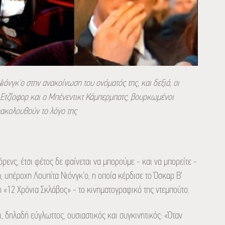
ιόνγκ'ο στην ανακοίνωση του ονόματός της, και δεξιά, οι
 Ετζίοφορ και ο Μπένεντικτ Κάμπερμπατς, βουρκωμένοι
ακολουθούν το λόγο της
ρενς, έτσι φέτος δε φαίνεται να μπορούμε - και να μπορείτε -
, υπέροχη Λουπίτα Νιόνγκ'ο, η οποία κέρδισε το Όσκαρ Β'
ο «12 Χρόνια Σκλάβος» - το κινηματογραφικό της ντεμπούτο.
ι, δηλαδή εύγλωττος, ουσιαστικός και συγκινητικός: «Όταν