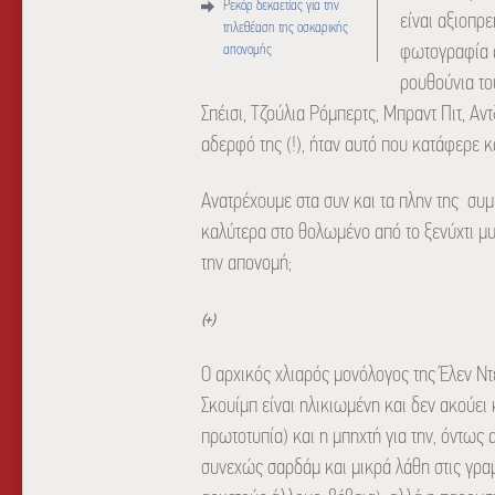
Ρεκόρ δεκαετίας για την
είναι αξιοπρ
τηλεθέαση της οσκαρικής
φωτογραφία α
απονομής
ρουθούνια του
Σπέισι, Τζούλια Ρόμπερτς, Μπραντ Πιτ, Αντ
αδερφό της (!), ήταν αυτό που κατάφερε 
Ανατρέχουμε στα συν και τα πλην της συμ
καλύτερα στο θολωμένο από το ξενύχτι μυ
την απονομή;
(+)
Ο αρχικός χλιαρός μονόλογος της Έλεν Ντ
Σκουίμπ είναι ηλικιωμένη και δεν ακούει 
πρωτοτυπία) και η μπηχτή για την, όντως 
συνεχώς σαρδάμ και μικρά λάθη στις γρα