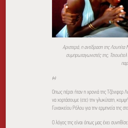
Αριστερά, η αντίδραση της Λουπίτα Ν
συμπρωταγωνιστές της, Τσιουέτελ
παρ
(+)
Όπως πέρσι ήταν η χρονιά της Τζένιφερ Λό
να χορτάσουμε (ετε) την γλυκύτατη, κομψή
Γυναικείου Ρόλου για την ερμηνεία της στ
Ο λόγος της είναι όπως μας έχει συνηθίσε