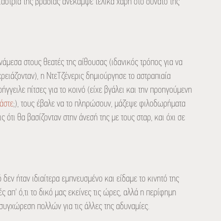
ιάστρια της βραδιάς ανέκαμψε τελικά χάρη στο δυνατό της
άμεσα στους θεατές της αίθουσας (ιδανικός τρόπος για να
ειάζονταν), η ΝτεΤζένερις δημιούργησε το αστραπιαία
ρήγγειλε πίτσες για το κοινό (είχε βγάλει και την προηγούμενη
άστε
;), τους έβαλε να το πληρώσουν, μάζεψε φιλοδωρήματα
 ότι θα βασίζονταν στην άνεσή της με τους σταρ, και όχι σε
 δεν ήταν ιδιαίτερα εμπνευσμένο και είδαμε το κινητό της
απ' ό,τι το δικό μας εκείνες τις ώρες, αλλά η περίφημη
συγχώρεση πολλών για τις άλλες της αδυναμίες.