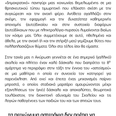
«δημοκρατικό» πανηγύρι μιας κοινωνίας θεμελιωμένης σε μια
θρησκευτικού τύπου τιμωρητική που ελάχιστη σχέση με την
συγχώρεση και την ανοχή φέρει. Αντίθετα αγαλλιάζει στην
σκέψη, την εφαρμογή και την
δυνατότητα
καθημερινής
απονομής (αυτο)δικαίου και στην συστοιχία διαφόρων
(αυτο)δίκαιων που με πληκτρολόγια-πυρσούς λυμαίνονται βιαίως
τον κόσμο μας. Όλοι συμμετέχουμε σε αυτό, ηθελημένα και
άθελα, με την ανοχή (ή και την στήριξή μας) γεμίζουμε θύτες που
πολλαπλασιάζουν θύματα. Όλοι στο τέλος ίσοι θα είμαστε.
Στην ταινία μας η Ακύρωση γεννιέται σε ένα σημερινό (γαλλικό)
ο
σχολείο και πλήττει έναν καλό δάσκαλο που διαπράττει το 8
αμάρτημα να περιγράψει στην τάξη την έννοια του «αστεϊσμού»
σε μια μαθήτρια η οποία εν συνεχεία τον κατηγορεί για
παρενόχληση. Από εκεί και έπειτα ένας μηχανισμός παίρνει
μπροστά, ο οποίος σταδιακά μαρσάρει αμαυρώνοντας μέχρι
εξαντλήσεως τον (γκέι) δάσκαλο και αποκαλύπτει, θεωρητικά
τουλάχιστον, την διοικητική αδυναμία του Σχολείου και τις
λογιών παθογένειες των παιδιών του και των σπιτιών τους.
...τα περιώνυμα αστεράκια δεν πρέπει να