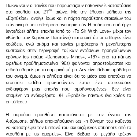
Πυκνώνουν οι ταινίες που παρουσιάζουν παθογενείς καταστάσεις
ου
στα σχολεία του 21
αιώνα. Με την έλευση μάλιστα της
«Εφηβείας», ανοίγει ίσως και η πόρτα παράθεσης στοιχείων του
πώς σινεμά και τηλεόραση αναπαριστούν. Η απόσταση από έργα
(εντελώς) άλλης εποχής (από το «To Sir With Love» μέχρι τον
«Κύκλο των Χαμένων Ποιητών») πιστοποιεί ότι οι αλλαγές είναι
χαώδεις, ενώ ακόμα και ταινίες μικρότερης ή μεγαλύτερης
ευστοχίας στην περιγραφή ταξικών εντάσεων προηγούμενων
χρόνων (ας πούμε «Dangerous Minds», «187» από τα κάπως
αφελώς προβληματισμένα ‘90ς) φαίνονται απροετοίμαστες και
τελικά αβαρείς με τα σημερινά μέτρα. Δεν είναι βέβαια πρόβλημα
του σινεμά, όμως η αλήθεια είναι ότι το μέσο έχει αποτύχει να
χτυπήσει φλέβα προκαλώντας έστω ένα στοιχειώδες
ενδιαφέρον μιας εποχής που, ομολογουμένως, δεν είναι
χτισμένη να ενδιαφέρεται. (Η «Εφηβεία» πάντως ένα χρέος το
επιτέλεσε.)
Η παρούσα προσθήκη καταπιάνεται με την έννοια της
Ακύρωσης, άλλως αποκαλούμενη ως «η δύναμη του καθενός
να καταστρέψει τον διπλανό του ισχυριζόμενος οτιδήποτε από το
ντουλάπι με τις αμαρτίες». Είναι βέβαια το μεγάλο τρέχον