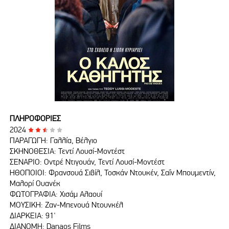
ΠΛΗΡΟΦΟΡΙΕΣ
2024
ΠΑΡΑΓΩΓΗ: Γαλλία, Βέλγιο
ΣΚΗΝΟΘΕΣΙΑ: Τεντί Λουσί-Μοντέστ
ΣΕΝΑΡΙΟ: Οντρέ Ντιγουάν, Τεντί Λουσί-Μοντέστ
ΗΘΟΠΟΙΟΙ: Φρανσουά Σιβίλ, Τοσκάν Ντουκέν, Σαΐν Μπουμεντίν,
Μαλορί Ουανέκ
ΦΩΤΟΓΡΑΦΙΑ: Χισάμ Αλαουί
ΜΟΥΣΙΚΗ: Ζαν-Μπενουά Ντουνκέλ
ΔΙΑΡΚΕΙΑ: 91'
ΔΙΑΝΟΜΗ: Danaos Films