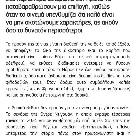
καταβαραθρώσουν μια επιλογή, καθώς
όταν το σινεμά υπενθυμίζει ότι καλό είναι
να μην σκοτώνουμε χαρακτήρες, ας ακούν
όσο το δυνατόν περισσότεροι
Το προσόν της ταινίας είναι η διάθεσή της να δείξει το αδιέξοδο,
να αποφύγει το δικό της δικαστήριο (και το κορίτσι που
κατηγορεί είναι επίσης θύμα του τοξικού πατριάρχη/μπούλη
αδελφού), να εκθέσει διαδικασίες ανέτοιμες να λύσουν
προβλήματα επειδή τόσο ο Νόμος δεν έχει ακόμα καταρτιστεί
διαλεκτικά, όσο και οι άνθρωποι είναι δέσμιοι της δειλίας και των
φιλοδοξιών τους. Στον δρόμο αυτό συμβάλλουν καλές
ερμηνείες (ικανός Φρανσουά Σιβίλ, εξαιρετική Τοσκάν Ντουκέν)
και μια σκηνοθεσία λειτουργική στα βασικά.
Τα βασικά βέβαια δεν αρκούν για την ανέγερση μεγάλης ταινίας.
Το σενάριο της Οντρέ Ντιγουάν, η οποία έγραψε τέσσερεις
ταινίες το 2024 και σκηνοθέτησε μία από αυτές (το έπος της
αδράνειας που λέγεται νουβέλ «Emmanuelle»), κλείνει
υπέρμετρα την ιστορία πάνω στον πρωταγωνιστή (και η