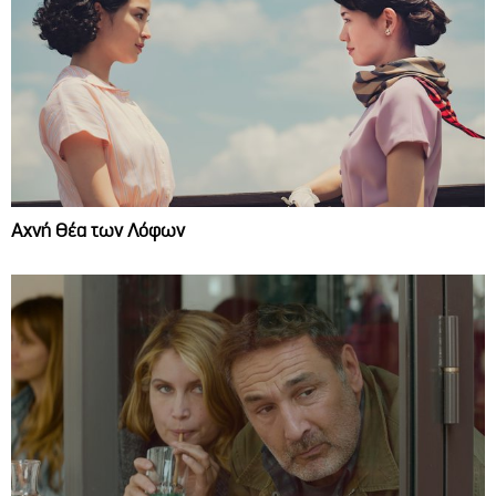
Αχνή Θέα των Λόφων