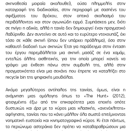
σκηνοθεσία μοιραία ακολουθεί), ούσα πλημμελής στην
καταγραφή της διαδικασίας, στην περιγραφή με σασπένς του
σφιξίματος του βρόχου, στον οπτικό σχολιασμό του
περιβάλλοντος και στον αγωνιώδη ειρμό. Συμπάσχεις μεν, διότι
σε πνίγει η αδικία, αλλά η ταινία δεν δημιουργεί έναν πραγματικό
λαβύρινθο. Δεν συντείνει σε αυτό και το ευρύτερο ντεκουπάζ, όχι
τόσο σε κάθε σκηνή (όπου δεν υπάρχει πρόβλημα), όσο στην
καθαυτή διαδοχή των σκηνών. Έτσι για παράδειγμα στην ένταση
του έργου παρεμβάλλεται μια σκηνή…μασάζ σε ένα χαμάμ,
εντελώς άλλης αισθητικής, για την οποία μπορεί κανείς να
γράψει μια έκθεση πάνω στην συμβολή της, αλλά στην
πραγματικότητα είναι μια σεκάνς που έπρεπε να καταλήξει στο
recycle bin της ψηφιακής μουβιόλας.
Ακόμα μεγαλύτερος αντίπαλος της ταινίας, όμως, είναι η
ανάμνηση μιας ομόλογης όπως το «The Hunt» (2012),
φτιαγμένης έξω από την επικαιρότητα μιας εποχής οπότε
δυστυχώς και
άρα
με το κύρος μιας κλασικής, «ανενόχλητης»
αφήγησης, ταινίας που τα κάνει μάλλον όλα σωστά επιτέμνοντας
νοηματική ευστοχία και κινηματογραφικό κύρος. Κι έτσι πάντως,
τα περιώνυμα αστεράκια δεν πρέπει να καταβαραθρώσουν μια