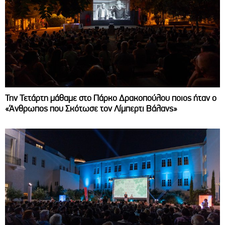
Την Τετάρτη μάθαμε στο Πάρκο Δρακοπούλου ποιος ήταν ο
«Άνθρωπος που Σκότωσε τον Λίμπερτι Βάλανς»