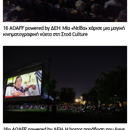
16 AOAFF powered by ΔΕΗ: Μία «Ντίβα» χάρισε μια μαγική
κινηματογραφική νύχτα στη Στοά Culture
16ο AOAFF powered by ΔΕΗ: Η horror παράδοση που έγινε