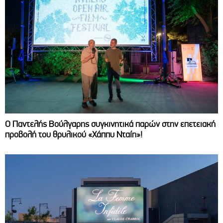
Ο Παντελής Βούλγαρης συγκινητικά παρών στην επετειακή
προβολή του θρυλικού «Χάππυ Νταίη»!