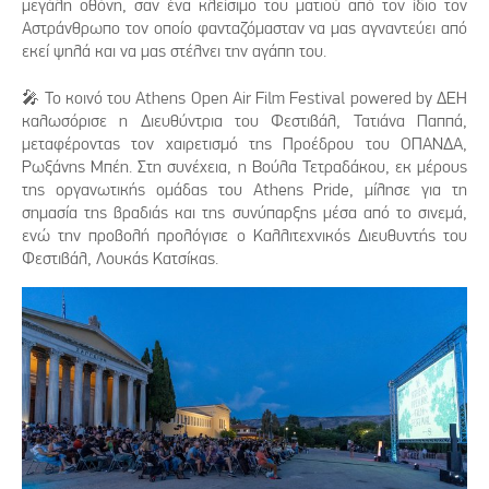
μεγάλη οθόνη, σαν ένα κλείσιμο του ματιού από τον ίδιο τον
Αστράνθρωπο τον οποίο φανταζόμασταν να μας αγναντεύει από
εκεί ψηλά και να μας στέλνει την αγάπη του.
🎤 Το κοινό του Athens Open Air Film Festival powered by ΔΕΗ
καλωσόρισε η Διευθύντρια του Φεστιβάλ, Τατιάνα Παππά,
μεταφέροντας τον χαιρετισμό της Προέδρου του ΟΠΑΝΔΑ,
Ρωξάνης Μπέη. Στη συνέχεια, η Βούλα Τετραδάκου, εκ μέρους
της οργανωτικής ομάδας του Athens Pride, μίλησε για τη
σημασία της βραδιάς και της συνύπαρξης μέσα από το σινεμά,
ενώ την προβολή προλόγισε ο Καλλιτεχνικός Διευθυντής του
Φεστιβάλ, Λουκάς Κατσίκας.