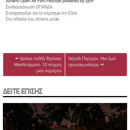
Athens Open Air Film Festival powered by ΔΕΗ
Συνδιοργάνωση ΟΠΑΝΔΑ
Ευχαριστούμε για το κέρασμα την Elite
Στο πλαίσιο του Athens pride
←
Χρόνια πολλά Φράνσις
Νάταλι Πόρτμαν: Μια ζωή
ΜακΝτόρμαντ: 10 στιγμές
πρωταγωνίστρια
→
μιας καριέρας
ΔΕΙΤΕ ΕΠΙΣΗΣ