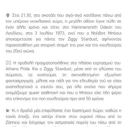
🍿 Στις 21.30, στο σκοτάδι που σιγά-σιγά κατέβαινε πάνω από
τον υπέροχο νεοκλασικό χώρο, η μεγάλη οθόνη έγινε πύλη σε
έναν άλλο χρόνο και τόπο: στο Hammersmith Odeon του
Λονδίνου, στις 3 Ιουλίου 1973, εκεί που ο Ντέιβιντ Μπόουι
αποχαιρετούσε για πάντα τον Ziggy Stardust, αφήνοντας
παρακαταθήκη μια ιστορική στιγμή της ροκ και της κουλτούρας
του 20ού αιώνα.
🏳️‍🌈 Η προβολή πραγματοποιήθηκε στο πλαίσιο εορτασμού του
Athens Pride. Και ο Ziggy Stardust, μέσα από τη γλώσσα του
σώματος, τα κοστούμια, τη σκηνοθετημένη εξωγήινη
φαντασμαγορία, μίλησε και πάλι για την ελευθερία τού να είσαι
αναπολογητικά ο εαυτός σου, για όλα εκείνα που σήμερα
ονομάζουμε queer αισθητική και που ο Μπόουι είχε ήδη φέρει
στο επίκεντρο της ποπ κουλτούρας πριν από 50 χρόνια.
💫 Κι η βραδιά μάς επιφύλασσε ένα διαστημικό δώρο: καθώς η
ταινία έπαιζε, ένα αστέρι έπεσε στον ουρανό πάνω από το
Ζάππειο και διέγραψε την αστραπιαία πορεία του πίσω από τη