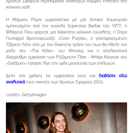
Χρυσών Σφαιρών περιλάμβανε ιδιαιτέρως κομψές επιλογές στο
κόκκινο χαλί.
Η Μάργκο Ρόμπι εμφανίστηκε με μία Armani δημιουργία
εμπνευσμένη από την κούκλα Superstar Barbie του 1977, η
Φλόρενς Πιου φόρεσε μια Valentino κόκκινη τουαλέτα, η Όπρα
Γουίνφρεϊ βροντοφώναξε «Color Purple», ο γαντοφορεμένος
Τζάρεντ Λέτο είπε με τον Givenchy τρόπο του πως θα ήθελε τον
ρόλο στο «The Killer» του Φίντσερ και η απολαυστικά
ιδιόρρυθμη εμφάνιση των Ρόζαμουντ Πάικ - Μπάρι Κιόγκαν του
«Saltburn» έσπασε λίγο την safe μονοτονία των επιλογών.
Δείτε στο gallery τις εμφανίσεις τους και
διαβάστε εδώ
αναλυτικά
τους νικητές των Χρυσών Σφαιρών 2024.
credits: GettyImages