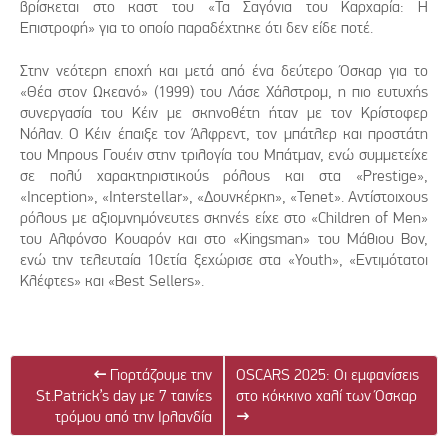
βρίσκεται στο καστ του «Τα Σαγόνια του Καρχαρία: Η
Επιστροφή» για το οποίο παραδέχτηκε ότι δεν είδε ποτέ.
Στην νεότερη εποχή και μετά από ένα δεύτερο Όσκαρ για το
«Θέα στον Ωκεανό» (1999) του Λάσε Χάλστρομ, η πιο ευτυχής
συνεργασία του Κέιν με σκηνοθέτη ήταν με τον Κρίστοφερ
Νόλαν. Ο Κέιν έπαιξε τον Άλφρεντ, τον μπάτλερ και προστάτη
του Μπρους Γουέιν στην τριλογία του Μπάτμαν, ενώ συμμετείχε
σε πολύ χαρακτηριστικούς ρόλους και στα «Prestige»,
«Inception», «Interstellar», «Δουνκέρκη», «Tenet». Αντίστοιχους
ρόλους με αξιομνημόνευτες σκηνές είχε στο «Children of Men»
του Αλφόνσο Κουαρόν και στο «Kingsman» του Μάθιου Βον,
ενώ την τελευταία 10ετία ξεχώρισε στα «Youth», «Εντιμότατοι
Κλέφτες» και «Best Sellers».
←
Γιορτάζουμε την
OSCARS 2025: Οι εμφανίσεις
St.Patrick’s day με 7 ταινίες
στο κόκκινο χαλί των Όσκαρ
τρόμου από την Ιρλανδία
→