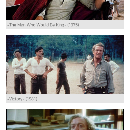
«The Man Who Would Be King» (1975)
«Victory» (1981)