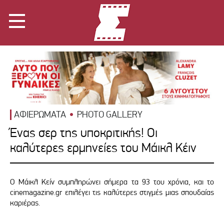
ΑΦΙΕΡΩΜΑΤΑ
PHOTO GALLERY
Ένας σερ της υποκριτικής! Οι
καλύτερες ερμηνείες του Μάικλ Κέιν
Ο Μάικλ Κείν συμπληρώνει σήμερα τα 93 του χρόνια, και το
cinemagazine.gr επιλέγει τις καλύτερες στιγμές μιας σπουδαίας
καριέρας.