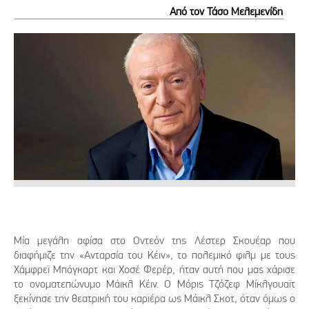
Από τον Τάσο Μελεμενίδη
Μία μεγάλη αφίσα στο Οντεόν της Λέστερ Σκουέαρ που
διαφήμιζε την «Ανταρσία του Κέιν», το πολεμικό φιλμ με τους
Χάμφρεϊ Μπόγκαρτ και Χοσέ Φερέρ, ήταν αυτή που μας χάρισε
το ονοματεπώνυμο Μάικλ Κέιν. Ο Μόρις Τζόζεφ Μίκλγουαϊτ
ξεκίνησε την θεατρική του καριέρα ως Μάικλ Σκοτ, όταν όμως ο