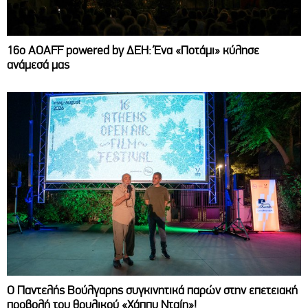
16ο AOAFF powered by ΔΕΗ: Ένα «Ποτάμι» κύλησε
ανάμεσά μας
Ο Παντελής Βούλγαρης συγκινητικά παρών στην επετειακή
προβολή του θρυλικού «Χάππυ Νταίη»!