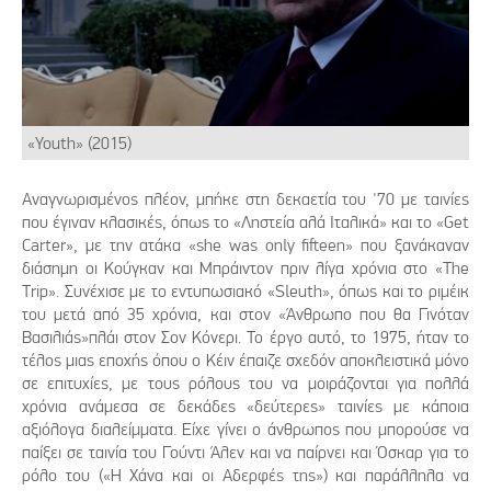
«Youth» (2015)
Αναγνωρισμένος πλέον, μπήκε στη δεκαετία του '70 με ταινίες
που έγιναν κλασικές, όπως το «Ληστεία αλά Ιταλικά» και το «Get
Carter», με την ατάκα «she was only fifteen» που ξανάκαναν
διάσημη οι Κούγκαν και Μπράιντον πριν λίγα χρόνια στο «The
Trip». Συνέχισε με το εντυπωσιακό «Sleuth», όπως και το ριμέικ
του μετά από 35 χρόνια, και στον «Άνθρωπο που θα Γινόταν
Βασιλιάς»πλάι στον Σον Κόνερι. Το έργο αυτό, το 1975, ήταν το
τέλος μιας εποχής όπου ο Κέιν έπαιζε σχεδόν αποκλειστικά μόνο
σε επιτυχίες, με τους ρόλους του να μοιράζονται για πολλά
χρόνια ανάμεσα σε δεκάδες «δεύτερες» ταινίες με κάποια
αξιόλογα διαλείμματα. Είχε γίνει ο άνθρωπος που μπορούσε να
παίξει σε ταινία του Γούντι Άλεν και να παίρνει και Όσκαρ για το
ρόλο του («Η Χάνα και οι Αδερφές της») και παράλληλα να