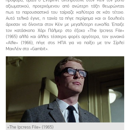
αξιωματικού, προερχόμενου από ανώτερη τάξη θεωρώντας
πως το παρουσιαστικό του ταίριαζε καλύτερα σε κάτι τέτοιο.
Αυτό τελικά έγινε, η ταινία τα πήγε περίφημα και οι δουλειές
άρχισαν να δίνονται στον Κέιν με μεγαλύτερη ευκολία. Έπαιξε
τον κατάσκοπο Χάρι Πάλμερ στο έξοχο «The Ipcress File»
(1965) αλλά και άλλες τέσσερις φορές αργότερα, τον γυναικά
«Alfie» (1966), πήγε στις ΗΠΑ για να παίξει με την Σίρλεϊ
ΜακΛέιν στο «Gambit».
«The Ipcress File» (1965)