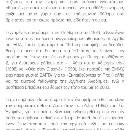
ατζέντης του τον ενημέρωσε πως υπάρχει γνωστότερος
ηθοποιός με αυτό το όνομα και πρέπει να το αλλάξει ανάμεσα,
έριξε μια ματιά γύρω από τον τηλεφωνικό θάλαμο που
βρισκόταν και το πρώτο πράγμα που είδε ήταν η αφίσα.
Γεννημένος σαν σήμερα, στις 14 Μαρτίου του 1933, ο Κέιν έγινε
ένας από τους πιο άμεσα αναγνωρίσιμους ηθοποιούς σε Αγγλία
και ΗΠΑ, έπαιξε (ως τώρα) σε 160 περίπου φιλμ και δεκάδες
θεατρικά μέσα στη δεκαετία του '50 όταν και ξεκίνησε την
καριέρα του. Ήταν υποψήφιος 6 φορές για Όσκαρ, κερδίζοντας
2, για δεύτερους ρόλους στα «Η Χάνα και οι Αδερφές της»
(1986) και «Θέα στον Ωκεανό» (1999), έχει προταθεί για EMMY,
έχει πάρει φυσικά BAFTA (για το «Εκπαιδεύοντας τη Ρίτα») αλλά
και το τιμητικό fellowship της Αγγλικής Ακαδημίας, ενώ η
βασίλισσα Ελισάβετ του έδωσε τον τίτλο του Sir το 2000.
Για να συμβούν όλα αυτά χρειαζόταν ένα φιλμ που θα του έδινε
την απαραίτητη ώθηση. Αυτό ήταν το «Zulu» (1964) του Σάι
Έντφιλντ, για το οποίο ο Κέιν είχε ενδιαφερθεί αρχικά για τον
ρόλο που δόθηκε τελικά στον Τζέιμς Μπουθ. Αυτός αφορούσε
έναν έναν στρατιώτη από την εργατική τάξη, με cockney
προφορά, όμως ο Έντφιλντ αντιπρότεινε στον Κέιν τον ρόλο