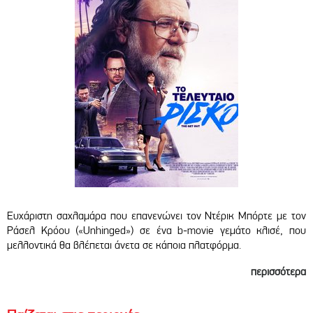
Ευχάριστη σαχλαμάρα που επανενώνει τον Ντέρικ Μπόρτε με τον
Ράσελ Κρόου («Unhinged») σε ένα b-movie γεμάτο κλισέ, που
μελλοντικά θα βλέπεται άνετα σε κάποια πλατφόρμα.
περισσότερα