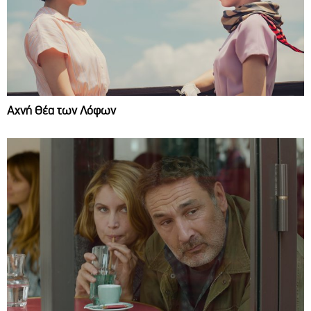
Αχνή Θέα των Λόφων