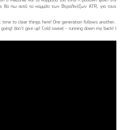
ίας θα πω αυτό το κομμάτι των Βερολινέζων ATR, για τους
t time to clear things here! One generation follows another...
going! don't give up! Cold sweat - running down my back! I