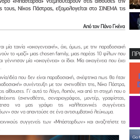
δρο «Μπάσταρδα» ντεμπουτάρουν στις αίθουσες την
 τους, Νίκος Πάστρας, εξομολογείται στο ΣΙΝΕΜΑ τις
Από τον Πάνο Γκένα
ι μία ταινία «οικογενειακή», όχι, όμως, με την παραδοσιακή
ΠΡ
ούν το «μαζί» μιας chosen family, μιας παρέας 10 φίλων που
ι γέννησαν μία «οικογένεια» οι ίδιοι. Μία οικογένεια που έχει
.
αινία/ιδέα που δεν είναι παραδοσιακή, σκέφτηκα πως θα ήταν
αδοσιακή» συνέντευξη με τον σκηνοθέτη της, Νίκο Πάστρα,
ις αίθουσες. Γι' αυτό το λόγο, λοιπόν, και από τη στιγμή που ο
τέχνης (σκηνοθέτης, σεναριογράφος, μοντέρ, γραφίστας,
 ζήτησα να μας γράψει τις καλλιτεχνικές συγγένειες
ων» σαν να απαντούσε σε ένα αντισυμβατικό λεύκωμα.
τεχνικούς συγγενείς των «Μπάσταρδων» και αναζητήστε τα
.