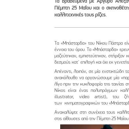
Τα βραβευμένα με Αργυρό Αλέξαν
Πέμπτη 25 Μαΐου και ο σκηνοθέτης
καλλιτεχνικές τους ρίζες.
Τα «Μπάσταρδα» του Νίκου Πάστρα είνα
έννοια του όρου. Τα «Μπάσταρδα» ερευν
μαζεύτηκαν, εμπιστεύτηκαν, στήριξαν κα
δεσμούς κατ' επιλογή και όχι εκ γενετής
Απέναντι, λοιπόν, σε μία ενστικτώδη τ
ανακόλουθο να οργανώσουμε μία «παρ
λίγο πριν την κυκλοφορία της ταινίας στ
Νίκος είναι ένας πολυπράγμων καλλι
illustrator, video artist), του
των κινηματογραφικών του «Μπάσταρδ
Ανακαλύψτε στη συνέχεια τους καλλι
στις αίθουσες από την Πέμπτη 25 Μαΐου