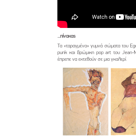
...πίνακας
Τα «ταραγμένα» γυμνά σώματα του Egon
punk και βρώμικη pop art του Jean-
έπρεπε να εκτεθούν σε μια γκαλερί.