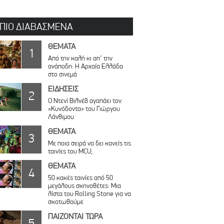
 ΠΙΟ ΔΙΑΒΑΣΜΕΝΑ
ΘΕΜΑΤΑ
1
Από την καλή κι απ’ την
ανάποδη: Η Αρχαία Ελλάδα
στο σινεμά
ΕΙΔΗΣΕΙΣ
2
Ο Ντενί Βιλνέβ αγαπάει τον
«Κυνόδοντα» του Γιώργου
Λάνθιμου
ΘΕΜΑΤΑ
3
Με ποια σειρά να δει κανείς τις
ταινίες του MCU;
ΘΕΜΑΤΑ
4
50 κακές ταινίες από 50
μεγάλους σκηνοθέτες: Μια
λίστα του Rolling Stone για να
σκοτωθούμε
ΠΑΙΖΟΝΤΑΙ ΤΩΡΑ
5