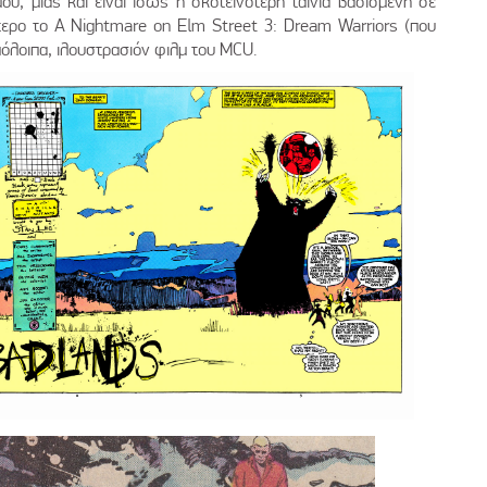
ου, μιας και είναι ίσως η σκοτεινότερη ταινία βασισμένη σε
τερο το A Nightmare on Elm Street 3: Dream Warriors (που
πόλοιπα, ιλουστρασιόν φιλμ του MCU.