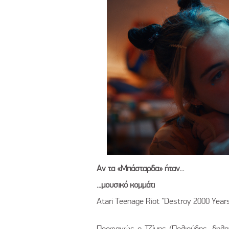
Αν τα «Μπάσταρδα» ήταν...
...μουσικό κομμάτι
Atari Teenage Riot "Destroy 2000 Years
Προφανώς ο Τζίμης (Πολιούδης, δηλαδ