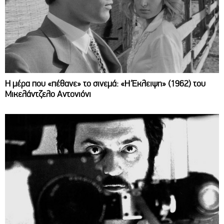
Η μέρα που «πέθανε» το σινεμά: «Η Έκλειψη» (1962) του
Μικελάντζελο Αντονιόνι