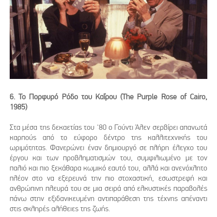
6. Το Πορφυρό Ρόδο του Καΐρου (The Purple Rose of Cairo,
1985)
Στα μέσα της δεκαετίας του '80 ο Γούντι Άλεν σερβίρει απανωτά
καρπούς από το εύφορο δέντρο της καλλιτεχνικής του
ωριμότητας. Φανερώνει έναν δημιουργό σε πλήρη έλεγχο του
έργου και των προβληματισμών του, συμφιλιωμένο με τον
παλιό και πιο ξεκάθαρα κωμικό εαυτό του, αλλά και ανενόχλητο
πλέον στο να εξερευνά την πιο στοχαστική, εσωστρεφή και
ανθρώπινη πλευρά του σε μια σειρά από ελκυστικές παραβολές
πάνω στην εξιδανικευμένη αντιπαράθεση της τέχνης απέναντι
στις σκληρές αλήθειες της ζωής.