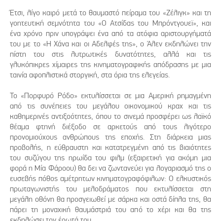
Έτσι, λίγο καιρό μετά το θαυμαστό πείραμα του «Ζέλιγκ» και τη
γοητευτική σεμνότητα του «Ο Ατσίδας του Μπρόντγουεϊ», και
ένα χρόνο πριν υπογράψει ένα από τα ατόφια αριστουργήματά
του με το «Η Χάνα και οι Αδελφές της», ο Άλεν εκδηλώνει την
πίστη του στις λυτρωτικές δυνατότητες, αλλά και τις
γλυκόπικρες χίμαιρες της κινηματογραφικής απόδρασης με μια
ταινία αφοπλιστικά στοργική, στα όρια της ελεγείας.
Το «Πορφυρό Ρόδο» εκτυλίσσεται σε μια Αμερική ρημαγμένη
από τις συνέπειες του μεγάλου οικονομικού κραχ και τις
καθημερινές αντιξοότητες, όπου το σινεμά προσφέρει ως λαϊκό
θέαμα φτηνή διέξοδο σε αρκετούς από τους λιγότερο
προνομιούχους ανθρώπους της εποχής. Στη διάρκεια μιας
προβολής, η εύθραυστη και κατατρεγμένη από τις βιαιότητες
του συζύγου της ηρωίδα του φιλμ (εξαιρετική για ακόμη μια
φορά η Μία Φάροου) θα δει να ζωντανεύει για λογαριασμό της ο
ευσεβής πόθος αμέτρητων κινηματογραφόφιλων: Ο ελκυστικός
πρωταγωνιστής του μελοδράματος που εκτυλίσσεται στη
μεγάλη οθόνη θα προσγειωθεί με σάρκα και οστά δίπλα της, θα
πάρει τη μοναχική θαυμάστριά του από το χέρι και θα της
εκδηλώσει τον έρωτά του.