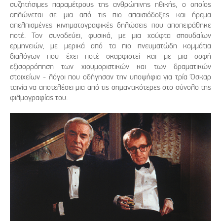
συζητήσιμες παραμέτρους της ανθρώπινης ηθικής, ο οποίος
απλώνεται σε μια από τις πιο απαισιόδοξες και ήρεμα
απελπισμένες κινηματογραφικές δηλώσεις που αποπειράθηκε
ποτέ. Τον συνοδεύει, φυσικά, με μια χούφτα σπουδαίων
ερμηνειών, με μερικά από τα πιο πνευματώδη κομμάτια
διαλόγων που έχει ποτέ σκαρφιστεί και με μια σοφή
εξισορρόπηση των χιουμοριστικών και των δραματικών
στοιχείων - λόγοι που οδήγησαν την υποψήφια για τρία Όσκαρ
ταινία να αποτελέσει μια από τις σημαντικότερες στο σύνολο της
φιλμογραφίας του.