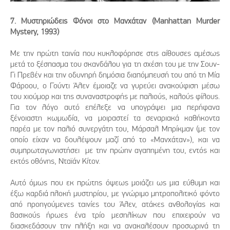
7. Μυστηριώδεις Φόνοι στο Μανχάταν (Manhattan Murder
Mystery, 1993)
Με την πρώτη ταινία που κυκλοφόρησε στις αίθουσες αμέσως
μετά το ξέσπασμα του σκανδάλου για τη σχέση του με την Σουν-
Γι Πρεβέν και την οδυνηρή δημόσια διαπόμπευσή του από τη Μία
Φάροου, ο Γούντι Άλεν έμοιαζε να γυρεύει ανακούφιση μέσω
του χιούμορ και της συναναστροφής με παλιούς, καλούς φίλους.
Για τον λόγο αυτό επέλεξε να υπογράψει μια περήφανα
ξένοιαστη κωμωδία, να μοιραστεί τα σεναριακά καθήκοντα
παρέα με τον παλιό συνεργάτη του, Μάρσαλ Μπρίκμαν (με τον
οποίο είχαν να δουλέψουν μαζί από το «Μανχάταν»), και να
συμπρωταγωνιστήσει με την πρώην αγαπημένη του, εντός και
εκτός οθόνης, Νταϊάν Κίτον.
Αυτό όμως που εκ πρώτης όψεως μοιάζει ως μια εύθυμη και
έξω καρδιά πλοκή μυστηρίου, με γνώριμο μητροπολιτικό φόντο
από προηγούμενες ταινίες του Άλεν, ατάκες ανθολογίας και
βασικούς ήρωες ένα τρίο μεσηλίκων που επιχειρούν να
διασκεδάσουν την πλήξη και να ανακαλέσουν προσωρινά τη