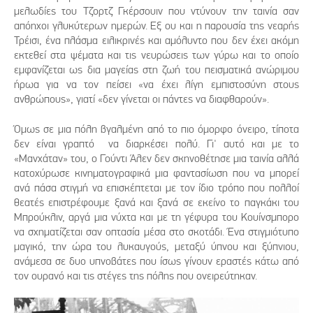
μελωδίες του Τζορτζ Γκέρσουιν που ντύνουν την ταινία σαν
απόηχοι γλυκύτερων ημερών. Εξ ου και η παρουσία της νεαρής
Τρέισι, ένα πλάσμα ειλικρινές και αμόλυντο που δεν έχει ακόμη
εκτεθεί στα ψέματα και τις νευρώσεις των γύρω και το οποίο
εμφανίζεται ως δια μαγείας στη ζωή του πεισματικά ανώριμου
ήρωα για να τον πείσει «να έχει λίγη εμπιστοσύνη στους
ανθρώπους», γιατί «δεν γίνεται οι πάντες να διαφθαρούν».
Όμως σε μια πόλη βγαλμένη από το πιο όμορφο όνειρο, τίποτα
δεν είναι γραπτό να διαρκέσει πολύ. Γι' αυτό και με το
«Μανχάταν» του, ο Γούντι Άλεν δεν σκηνοθέτησε μια ταινία αλλά
κατοχύρωσε κινηματογραφικά μια φαντασίωση που να μπορεί
ανά πάσα στιγμή να επισκέπτεται με τον ίδιο τρόπο που πολλοί
θεατές επιστρέφουμε ξανά και ξανά σε εκείνο το παγκάκι του
Μπρούκλιν, αργά μια νύχτα και με τη γέφυρα του Κουίνσμπορο
να σχηματίζεται σαν οπτασία μέσα στο σκοτάδι. Ένα στιγμιότυπο
μαγικό, την ώρα του λυκαυγούς, μεταξύ ύπνου και ξύπνιου,
ανάμεσα σε δυο υπνοβάτες που ίσως γίνουν εραστές κάτω από
τον ουρανό και τις στέγες της πόλης που ονειρεύτηκαν.