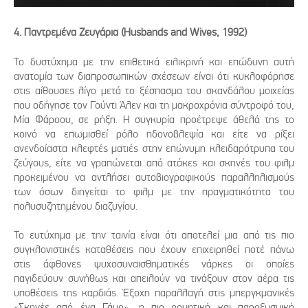
4. Παντρεμένα Ζευγάρια (Husbands and Wives, 1992)
Το δυστύχημα με την επιθετικά ειλικρινή και επώδυνη αυτή
ανατομία των διαπροσωπικών σχέσεων είναι ότι κυκλοφόρησε
στις αίθουσες λίγο μετά το ξέσπασμα του σκανδάλου μοιχείας
που οδήγησε τον Γούντι Άλεν και τη μακροχρόνια σύντροφό του,
Μία Φάροου, σε ρήξη. Η συγκυρία προέτρεψε άθελά της το
κοινό να επωμισθεί ρόλο ηδονοβλεψία και είτε να ρίξει
ανενδοίαστα κλεφτές ματιές στην επώνυμη κλειδαρότρυπα του
ζεύγους, είτε να γραπώνεται από ατάκες και σκηνές του φιλμ
προκειμένου να αντλήσει αυτοβιογραφικούς παραλληλισμούς
των όσων διηγείται το φιλμ με την πραγματικότητα του
πολυσυζητημένου διαζυγίου.
Το ευτύχημα με την ταινία είναι ότι αποτελεί μια από τις πιο
συγκλονιστικές καταθέσεις που έχουν επιχειρηθεί ποτέ πάνω
στις άφθονες ψυχοσυναισθηματικές νάρκες οι οποίες
παγιδεύουν συνήθως και απειλούν να τινάξουν στον αέρα τις
υποθέσεις της καρδιάς. Έξοχη παραλλαγή στις μπεργκμανικές
«Σκηνές από ένα Γάμο», η πιο ορμητική και παροξυσμική