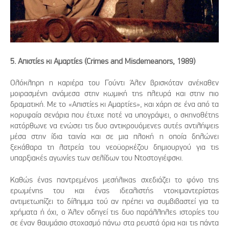
5. Απιστίες κι Αμαρτίες (Crimes and Misdemeanors, 1989)
Ολόκληρη η καριέρα του Γούντι Άλεν βρισκόταν ανέκαθεν
μοιρασμένη ανάμεσα στην κωμική της πλευρά και στην πιο
δραματική. Με το «Απιστίες κι Αμαρτίες», και χάρη σε ένα από τα
κορυφαία σενάρια που έτυχε ποτέ να υπογράψει, ο σκηνοθέτης
κατόρθωνε να ενώσει τις δυο αντικρουόμενες αυτές αντιλήψεις
μέσα στην ίδια ταινία και σε μια πλοκή η οποία δηλώνει
ξεκάθαρα τη λατρεία του νεοϋορκέζου δημιουργού για τις
υπαρξιακές αγωνίες των σελίδων του Ντοστογιέφσκι.
Καθώς ένας παντρεμένος μεσήλικας σχεδιάζει το φόνο της
ερωμένης του και ένας ιδεαλιστής ντοκιμαντερίστας
αντιμετωπίζει το δίλημμα τού αν πρέπει να συμβιβαστεί για τα
χρήματα ή όχι, ο Άλεν οδηγεί τις δυο παράλληλες ιστορίες του
σε έναν θαυμάσιο στοχασμό πάνω στα ρευστά όρια και τις πάντα