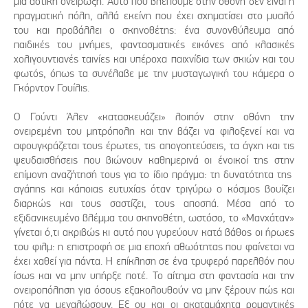
μια αστική ονείρωξη. Αυτό που βλέπουμε στην οθόνη δεν είναι η
πραγματική πόλη, αλλά εκείνη που έχει σχηματίσει στο μυαλό
του και προβάλλει ο σκηνοθέτης: ένα συνονθύλευμα από
παιδικές του μνήμες, φαντασματικές εικόνες από κλασικές
χολιγουντιανές ταινίες και υπέροχα παιχνίδια των σκιών και του
φωτός, όπως τα συνέλαβε με την μυσταγωγική του κάμερα ο
Γκόρντον Γουίλις.
Ο Γούντι Άλεν «κατασκευάζει» λοιπόν στην οθόνη την
ονειρεμένη του μητρόπολη και την βάζει να φιλοξενεί και να
αφουγκράζεται τους έρωτες, τις απογοητεύσεις, τα άγχη και τις
ψευδαισθήσεις που βιώνουν καθημερινά οι ένοικοί της στην
επίμονη αναζήτησή τους για το ίδιο πράγμα: τη δυνατότητα της
αγάπης και κάποιας ευτυχίας όταν τριγύρω ο κόσμος βουίζει
διαρκώς και τους σαστίζει, τους αποσπά. Μέσα από το
εξιδανικευμένο βλέμμα του σκηνοθέτη, ωστόσο, το «Μανχάταν»
γίνεται ό,τι ακριβώς κι αυτό που γυρεύουν κατά βάθος οι ήρωες
του φιλμ: η επιστροφή σε μια εποχή αθωότητας που φαίνεται να
έχει χαθεί για πάντα. Η επίκληση σε ένα τρυφερό παρελθόν που
ίσως και να μην υπήρξε ποτέ. Το αίτημα στη φαντασία και την
ονειροπόληση για όσους εξακολουθούν να μην ξέρουν πώς και
πότε να μεγαλώσουν. Εξ ου και οι ακαταμάχητα ρομαντικές