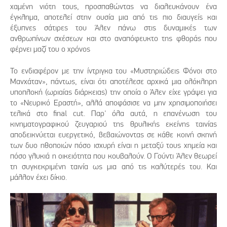
χαμένη νιότη τους, προσπαθώντας να διαλευκάνουν ένα
έγκλημα, αποτελεί στην ουσία μια από τις πιο διαυγείς και
έξυπνες σάτιρες του Άλεν πάνω στις δυναμικές των
ανθρωπίνων σχέσεων και στο αναπόφευκτο της φθοράς που
φέρνει μαζί του ο χρόνος
Το ενδιαφέρον με την ίντριγκα του «Μυστηριώδεις Φόνοι στο
Μανχάταν», πάντως, είναι ότι αποτέλεσε αρχικά μια ολόκληρη
υποπλοκή (ωριαίας διάρκειας) την οποία ο Άλεν είχε γράψει για
το «Νευρικό Εραστή», αλλά αποφάσισε να μην χρησιμοποιήσει
τελικά στο final cut. Παρ' όλα αυτά, η επανένωση του
κινηματογραφικού ζευγαριού της θρυλικής εκείνης ταινίας
αποδεικνύεται ευεργετικό, βεβαιώνοντας σε κάθε κοινή σκηνή
των δυο ηθοποιών πόσο ισχυρή είναι η μεταξύ τους χημεία και
πόσο γλυκιά η οικειότητα που κουβαλούν. Ο Γούντι Άλεν θεωρεί
τη συγκεκριμένη ταινία ως μια από τις καλύτερές του. Και
μάλλον έχει δίκιο.