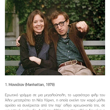
1. Μανχάταν (Manhattan, 1979)
Ερωτικό γράμμα σε μια μεγαλούπολη, το ωραιότερο φιλμ του
Άλεν μετατρέπει τη Νέα Υόρκη, η οποία εκείνη τον καιρό μόλις
αρχίσει να συνέρχεται από την παρ' ολίγο χρεωοκοπία της, σε