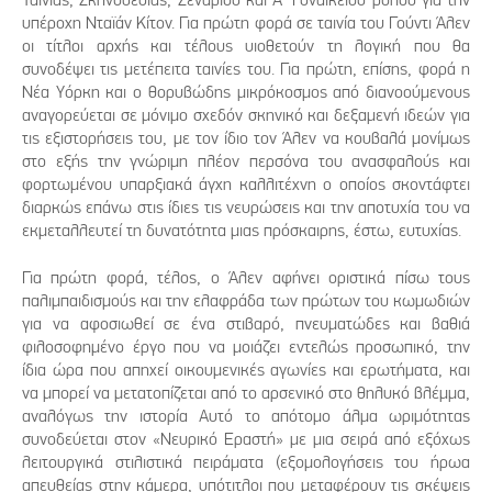
υπέροχη Νταϊάν Κίτον. Για πρώτη φορά σε ταινία του Γούντι Άλεν
οι τίτλοι αρχής και τέλους υιοθετούν τη λογική που θα
συνοδέψει τις μετέπειτα ταινίες του. Για πρώτη, επίσης, φορά η
Νέα Υόρκη και ο θορυβώδης μικρόκοσμος από διανοούμενους
αναγορεύεται σε μόνιμο σχεδόν σκηνικό και δεξαμενή ιδεών για
τις εξιστορήσεις του, με τον ίδιο τον Άλεν να κουβαλά μονίμως
στο εξής την γνώριμη πλέον περσόνα του ανασφαλούς και
φορτωμένου υπαρξιακά άγχη καλλιτέχνη ο οποίος σκοντάφτει
διαρκώς επάνω στις ίδιες τις νευρώσεις και την αποτυχία του να
εκμεταλλευτεί τη δυνατότητα μιας πρόσκαιρης, έστω, ευτυχίας.
Για πρώτη φορά, τέλος, ο Άλεν αφήνει οριστικά πίσω τους
παλιμπαιδισμούς και την ελαφράδα των πρώτων του κωμωδιών
για να αφοσιωθεί σε ένα στιβαρό, πνευματώδες και βαθιά
φιλοσοφημένο έργο που να μοιάζει εντελώς προσωπικό, την
ίδια ώρα που απηχεί οικουμενικές αγωνίες και ερωτήματα, και
να μπορεί να μετατοπίζεται από το αρσενικό στο θηλυκό βλέμμα,
αναλόγως την ιστορία Αυτό το απότομο άλμα ωριμότητας
συνοδεύεται στον «Νευρικό Εραστή» με μια σειρά από εξόχως
λειτουργικά στιλιστικά πειράματα (εξομολογήσεις του ήρωα
απευθείας στην κάμερα, υπότιτλοι που μεταφέρουν τις σκέψεις