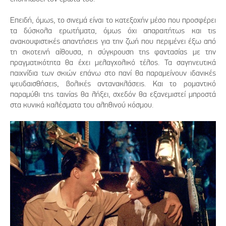
Επειδή, όμως, το σινεμά είναι το κατεξοχήν μέσο που προσφέρει
τα δύσκολα ερωτήματα, όμως όχι απαραιτήτως και τις
ανακουφιστικές απαντήσεις για την ζωή που περιμένει έξω από
τη σκοτεινή αίθουσα, η σύγκρουση της φαντασίας με την
πραγματικότητα θα έχει μελαγχολικό τέλος. Τα σαγηνευτικά
παιχνίδια των σκιών επάνω στο πανί θα παραμείνουν ιδανικές
ψευδαισθήσεις, βολικές αντανακλάσεις. Και το ρομαντικό
παραμύθι της ταινίας θα λήξει, σχεδόν θα εξανεμιστεί μπροστά
στα κυνικά καλέσματα του αληθινού κόσμου.