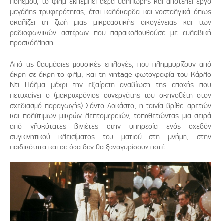
πολέμου, το φιλμ εκπέμπει αέρα θαλπωρής και αποτελεί έργο
μεγάλης τρυφερότητας, έτσι καλόκαρδα και νοσταλγικά όπως
σκαλίζει τη ζωή μιας μικροαστικής οικογένειας και των
ραδιοφωνικών αστέρων που παρακολουθούσε με ευλαβική
προσκόλληση.
Από τις θαυμάσιες μουσικές επιλογές, που πλημμυρίζουν από
άκρη σε άκρη το φιλμ, και τη vintage φωτογραφία του Κάρλο
Ντι Πάλμα μέχρι την εξαίρετη αναβίωση της εποχής που
πετυχαίνει ο (μακροχρόνιος συνεργάτης του σκηνοθέτη στον
σχεδιασμό παραγωγής) Σάντο Λοκάστο, η ταινία βρίθει αρετών
και πολύτιμων μικρών λεπτομερειών, τοποθετώντας μια σειρά
από γλυκύτατες βινιέτες στην υπηρεσία ενός σχεδόν
συγκινητικού κλεισίματος του ματιού στη μνήμη, στην
παιδικότητα και σε όσα δεν θα ξαναγυρίσουν ποτέ.