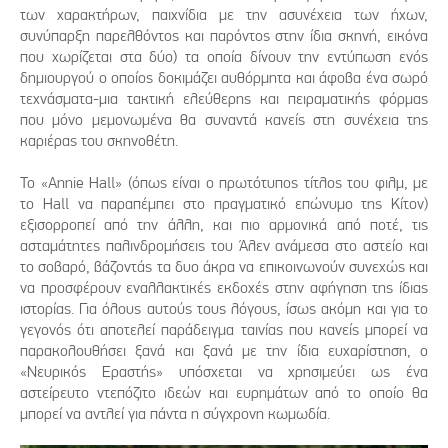
των χαρακτήρων, παιχνίδια με την ασυνέχεια των ήχων,
συνύπαρξη παρελθόντος και παρόντος στην ίδια σκηνή, εικόνα
που χωρίζεται στα δύο) τα οποία δίνουν την εντύπωση ενός
δημιουργού ο οποίος δοκιμάζει αυθόρμητα και άφοβα ένα σωρό
τεχνάσματα-μια τακτική ελεύθερης και πειραματικής φόρμας
που μόνο μεμονωμένα θα συναντά κανείς στη συνέχεια της
καριέρας του σκηνοθέτη.
Το «Annie Hall» (όπως είναι ο πρωτότυπος τίτλος του φιλμ, με
το Hall να παραπέμπει στο πραγματικό επώνυμο της Κίτον)
εξισορροπεί από την άλλη, και πιο αρμονικά από ποτέ, τις
ασταμάτητες παλινδρομήσεις του Άλεν ανάμεσα στο αστείο και
το σοβαρό, βάζοντάς τα δυο άκρα να επικοινωνούν συνεχώς και
να προσφέρουν εναλλακτικές εκδοχές στην αφήγηση της ίδιας
ιστορίας. Για όλους αυτούς τους λόγους, ίσως ακόμη και για το
γεγονός ότι αποτελεί παράδειγμα ταινίας που κανείς μπορεί να
παρακολουθήσει ξανά και ξανά με την ίδια ευχαρίστηση, ο
«Νευρικός Εραστής» υπόσχεται να χρησιμεύει ως ένα
αστείρευτο ντεπόζιτο ιδεών και ευρημάτων από το οποίο θα
μπορεί να αντλεί για πάντα η σύγχρονη κωμωδία.