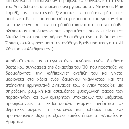
Μπρόντγουεϊ» επιδεικνύουν περήφανα το συγγραφικό ταλέντο
του Άλεν (εδώ σε σεναριακή συνεργασία με τον Ντάγκλας Μακ
Γκραθ), τις φαινομενικά ξένοιαστες καταστάσεις μέσα στις
οποίες κρύβει τα πιο καυστικά συμπεράσματά του για την ζωή
και την τέχνη και την απαράμιλλη ικανότητά του να πλάθει
αξέχαστους και διαχρονικούς χαρακτήρες, όπως εκείνος της
Νταϊάν Γουίστ που της χάρισε δικαιολογημένα το δεύτερό της
Όσκαρ, οχτώ χρόνια μετά την ανάλογη βράβευσή της για το «Η
Χάνα και οι Αδελφές της»).
Ακολουθώντας τις απεγνωσμένες κινήσεις ενός ιδεαλιστή
θεατρικού συγγραφέα της δεκαετίας του ‘30, που προσπαθεί να
δρομολογήσει την καλλιτεχνική ανέλιξή του και γίνεται
μαριονέτα στα χέρια ενός δαιμόνιου γκάνγκστερ και της
ατάλαντης ερμηνευτικά φιλενάδας του, ο Άλεν παραδίδει μια
σπιρτόζικη, ρυθμική και ασταμάτητα ψυχαγωγική φάρσα των
παρασκηνίων και των αμέτρητων υποκρισιών του θεάματος,
προσφέροντας το εκλεπτυσμένο κωμικό αντίστοιχο σε
θεματικές σαφώς πιο σκοτεινές και σοβαρές που είχε
προηγουμένως θίξει με έξοχες ταινίες όπως το «Απιστίες κι
Αμαρτίες».