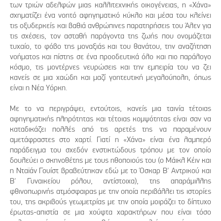
των τριών αδελφών μιας καλλιτεχνικής οικογένειας, η «Χάνα»
σχηματίζει ένα νοητό αφηγηματικό κύκλο και μέσα του κλείνει
τις οξυδερκείς και βαθιά ανθρώπινες παρατηρήσεις του Άλεν για
τις σχέσεις, τον ασταθή παράγοντα της ζωής που ονομάζεται
τυχαίο, το φόβο της μοναξιάς και του θανάτου, την αναζήτηση
νοήματος και πίστης σε ένα προοδευτικά όλο και πιο παράλογο
κόσμο, τις μοντέρνες νευρώσεις και την εμπειρία του να ζει
κανείς σε μια χαώδη και μαζί γοητευτική μεγαλούπολη, όπως
είναι η Νέα Υόρκη.
Με το να περιγράψει, εντούτοις, κανείς μια ταινία τέτοιας
αφηγηματικής πληρότητας και τέτοιας κομψότητας είναι σαν να
καταδικάζει πολλές από τις αρετές της να παραμένουν
αμετάφραστες στο χαρτί. Γιατί η «Χάνα» είναι ένα λαμπερό
παράδειγμα του σχεδόν ενστικτώδους τρόπου με τον οποίο
δουλεύει ο σκηνοθέτης με τους ηθοποιούς του (ο Μάικλ Κέιν και
η Νταϊάν Γουίστ βραβεύτηκαν εδώ με το Όσκαρ Β' Αντρικού και
Β' Γυναικείου ρόλου, αντίστοιχα), της απαράμιλλης
φθινοπωρινής ατμόσφαιρας με την οποία περιβάλλει τις ιστορίες
του, της ακριβούς γεωμετρίας με την οποία μοιράζει το δίπτυχο
έρωτας-απιστία σε μια χούφτα χαρακτήρων που είναι τόσο