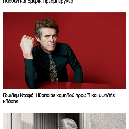
Πάουελ και Έμερικ Πρέσμπεργκερ
Γουίλεμ Νταφό: Ηθοποιός χαμηλού προφίλ και υψηλής
κλάσης