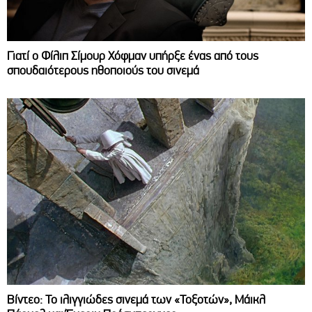
Γιατί ο Φίλιπ Σίμουρ Χόφμαν υπήρξε ένας από τους
σπουδαιότερους ηθοποιούς του σινεμά
Βίντεο: Το ιλιγγιώδες σινεμά των «Τοξοτών», Μάικλ