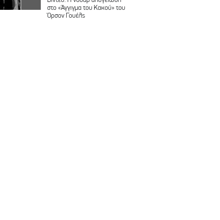
στο «Άγγιγμα του Κακού» του
Όρσον Γουέλς