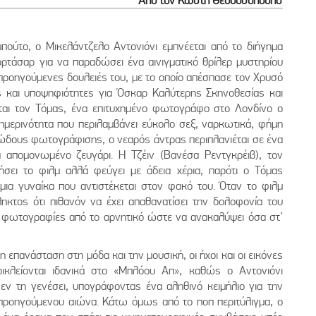
Από τον Κωστή Θεοδοσόπουλο
ούτο, ο Μικελάντζελο Αντονιόνι εμπνέεται από το διήγημα
ρτάσαρ για να παραδώσει ένα αινιγματικό θρίλερ μυστηρίου
 προηγούμενες δουλειές του, με το οποίο απέσπασε τον Χρυσό
και υποψηφιότητες για Όσκαρ Καλύτερης Σκηνοθεσίας και
εται τον Τόμας, ένα επιτυχημένο φωτογράφο στο Λονδίνο ο
θημερινότητα που περιλαμβάνει εύκολο σεξ, ναρκωτικά, φήμη
λώδους φωτογράφισης, ο νεαρός άντρας περιπλανιέται σε ένα
 απομονωμένο ζευγάρι. Η Τζέιν (Βανέσα Ρεντγκρέιβ), τον
ήσει το φιλμ αλλά φεύγει με άδεια χέρια, παρότι ο Τόμας
μια γυναίκα που αντιστέκεται στον φακό του. Όταν το φιλμ
ηκτος ότι πιθανόν να έχει απαθανατίσει την δολοφονία του
ς φωτογραφίες από το αρνητικό ώστε να ανακαλύψει όσα στ’
επανάσταση στη μόδα και την μουσική, οι ήχοι και οι εικόνες
ικλείονται ιδανικά στο «Μπλόου Απ», καθώς ο Αντονιόνι
εν τη γενέσει, υπογράφοντας ένα αληθινό κειμήλιο για την
 προηγούμενου αιώνα. Κάτω όμως από το ποπ περιτύλιγμα, ο