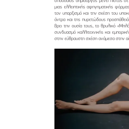
σπουδαίος δημιουργός μένει πιστός σε
μιας ελλειπτικής αφηγηματικής φόρμας
τον υπαρξισμό και την σχέση του υποκ
άντρα και της πυρετώδους προσπάθειά
βρει την ουσία τους, το θρυλικό «Μπλ
συνδυασμό καλλιτεχνικής και εμπορική
στην εύθραυστη σχέση ανάμεσα στην αλ