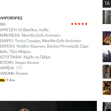
ΤΑ
ΠΛΗΡΟΦΟΡΙΕΣ
966
ΑΡΑΓΩΓΗ: Ην.Βασίλειο, Ιταλία
ΚΗΝΟΘΕΣΙΑ: Μικελάντζελο Αντονιόνι
ΕΝΑΡΙΟ: Τονίνο Γκουέρα, Μικελάντζελο Αντονιόνι
ΘΟΠΟΙΟΙ: Ντέιβιντ Χέμινγκς, Βανέσα Ρέντγκρεϊβ, Σάρα
άιλς, Τζέιν Μπίρκιν
ΩΤΟΓΡΑΦΙΑ: Κάρλο ντι Πάλμα
ΟΥΣΙΚΗ: Χέρμπι Χάνκοκ
ΙΑΡΚΕΙΑ: 111'
ΙΑΝΟΜΗ: Riviera
7.4
/10