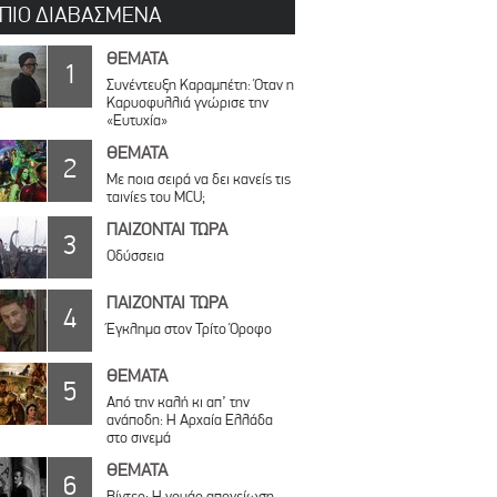
 ΠΙΟ ΔΙΑΒΑΣΜΕΝΑ
ΘΕΜΑΤΑ
1
Συνέντευξη Καραμπέτη: Όταν η
Καρυοφυλλιά γνώρισε την
«Ευτυχία»
ΘΕΜΑΤΑ
2
Με ποια σειρά να δει κανείς τις
ταινίες του MCU;
ΠΑΙΖΟΝΤΑΙ ΤΩΡΑ
3
Οδύσσεια
ΠΑΙΖΟΝΤΑΙ ΤΩΡΑ
4
Έγκλημα στον Τρίτο Όροφο
ΘΕΜΑΤΑ
5
Από την καλή κι απ’ την
ανάποδη: Η Αρχαία Ελλάδα
στο σινεμά
ΘΕΜΑΤΑ
6
Βίντεο: Η νουάρ απογείωση