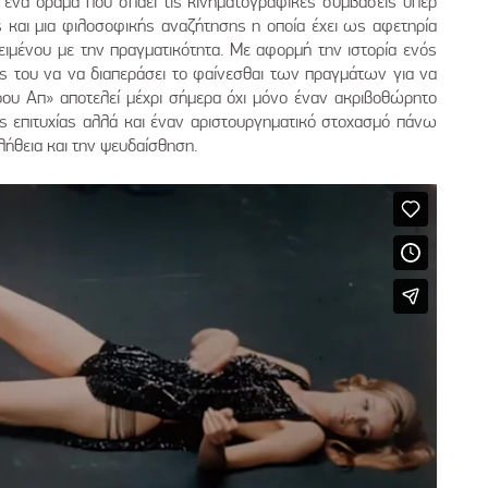
 ένα όραμα που σπάει τις κινηματογραφικές συμβάσεις υπέρ
 και μια φιλοσοφικής αναζήτησης η οποία έχει ως αφετηρία
ειμένου με την πραγματικότητα. Με αφορμή την ιστορία ενός
ς του να να διαπεράσει το φαίνεσθαι των πραγμάτων για να
όου Απ» αποτελεί μέχρι σήμερα όχι μόνο έναν ακριβοθώρητο
ς επιτυχίας αλλά και έναν αριστουργηματικό στοχασμό πάνω
ήθεια και την ψευδαίσθηση.