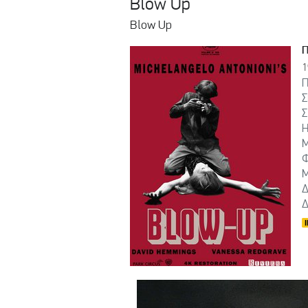
Blow Up
Blow Up
1
Π
Σ
Σ
Η
Μ
Φ
Μ
Δ
Δ