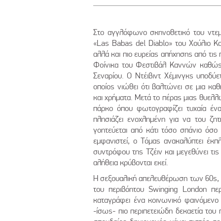
Στο αγγλόφωνο σκηνοθετικό του ντεμπ
«Las Babas del Diablo» του Χούλιο Κο
αλλά και πιο ευρείας απήχησης από τις
Φοίνικα του Φεστιβάλ Καννών καθώς 
Σεναρίου. Ο Ντέιβιντ Χέμινγκς υποδύ
οποίος νιώθει ότι βαλτώνει σε μια κα
και χρήματα. Μετά το πέρας μιας θυελ
πάρκο όπου φωτογραφίζει τυχαία ένα
πλησιάζει ενοχλημένη για να του ζητ
γοητεύεται από κάτι τόσο σπάνιο όσο 
εμφανιστεί, ο Τόμας ανακαλύπτει έκπλ
συντρόφου της Τζέιν και μεγεθύνει τι
αλήθεια κρύβονται εκεί.
Η σεξουαλική απελευθέρωση των 60s, η 
του περιβόητου Swinging London περ
καταγράφει ένα κοινωνικό φαινόμενο 
-ίσως- πιο περιπετειώδη δεκαετία του