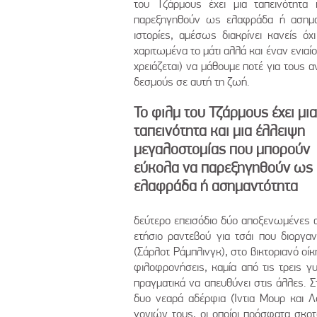
του Τζάρμους έχει μια ταπεινότητα
παρεξηγηθούν ως ελαφράδα ή ασημαντ
ιστορίες, αμέσως διακρίνει κανείς ό
χαριτωμένα το μάτι αλλά και έναν ενιαίο
χρειάζεται) να μάθουμε ποτέ για τους
δεσμούς σε αυτή τη ζωή.
Το φιλμ του Τζάρμους έχει μια
ταπεινότητα και μια έλλειψη
μεγαλοστομίας που μπορούν
εύκολα να παρεξηγηθούν ως
ελαφράδα ή ασημαντότητα
δεύτερο επεισόδιο δύο αποξενωμένες α
ετήσιο ραντεβού για τσάι που διοργ
(Σάρλοτ Ράμπλινγκ), στο βικτοριανό οί
φιλοφρονήσεις, καμία από τις τρεις γ
πραγματικά να απευθύνει στις άλλες. Στ
δυο νεαρά αδέρφια (Ίντια Μουρ και Λ
γονιών τους, οι οποίοι πρόσφατα σκο