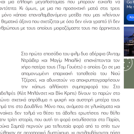
 και μια έλλειψη μεγαλοστομίας που μπορούν εύκολα να
ότητα. Κι όμως, με μια πιο προσεκτική ματιά στις τρεις
χι μόνο κάποια επαναλαμβανόμενα μοτίβα που μας κλείνουν
 θεματικό άξονα που σχετίζεται με όσα δεν είναι γραπτό (ή δεν
 ανθρώπους με τους οποίους μοιραζόμαστε τους πιο άρρηκτους
Στο πρώτο επεισόδιο του φιλμ δυο αδέρφια (Άνταμ
Ντράιβερ και Μαγίμ Μπιαλίκ) επισκέπτονται τον
χήρο πατέρα τους (Τομ Γουέιτς) ο οποίος ζει σε μια
απομονωμένη επαρχιακή τοποθεσία του Νιού
Τζέρσεϊ, και αδυνατούν να αποκρυπτογραφήσουν
την κάπως αλλόκοτη συμπεριφορά του. Στο
δελφές (Κέιτ Μπλάνσετ και Βίκι Κριπς) δίνουν το παρών στο
ανώνει σχετικά απρόθυμα η ψυχρή και αυστηρή μητέρα τους
κημά της στο Δουβλίνο. Μόνο που, ανάμεσα σε γλυκίσματα και
υναίκες δεν τολμά να θέσει τις άβολες ερωτήσεις που θέλει
ην τρίτη ιστορία, που αυτή τη φορά εκτυλίσσεται στο Παρίσι,
ούκα Σαμπά) περνούν μια τελευταία φορά από το σπίτι των
τώθηκαν σε αεροπορικό δυστύχημα, κι αντιλαμβάνονται πόσα