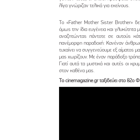
λίγα γνώριζαν τελικά για εκείνους.
Το «Father Mother Sister Brother» δε
όμως την ίδια ευγένεια και γλυκύτητα μ
αναζητώντας πάντοτε σε αυτούς κάτι
πανέμορφη παραδοχή: Κανέναν άνθρωπ
τυχαίνει να συγγενεύουμε εξ αίματος μα
μας χωρίζουν. Με έναν παράδοξο τρόπο, 
Γιατί αυτά τα μυστικά και αυτές οι κρ
στον καθένα μας.
Το cinemagazine.gr ταξιδεύει στο 82ο Φ