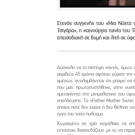
Στενός συγγενής του «Μια Νύχτα σ
Τσιγάρα», η καινούργια ταινία του 
επεισοδιακή σε δομή και λιτή σε ύφο
Δύσκολο να το πιστέψει κανείς, όμως ο
ακριβώς 45 χρόνια αφότου γύρισε την π
αμέσως αντιλαμβάνεται ότι μπορεί να έ
που μας πρωτοσυστήθηκε, στην ουσία
αμετακίνητο στο μινιμαλιστικό του ύφ
επιτήδευσης. Το «Father Mother Sister
οποίος ποτέ δεν έχασε ή δεν θέλησε να 
έργο του τόσο πολύτιμο.
Χωρισμένο σε τρία κεφάλαια, τα οπο
εντούτοις διασκεδάζουν με το να παρα