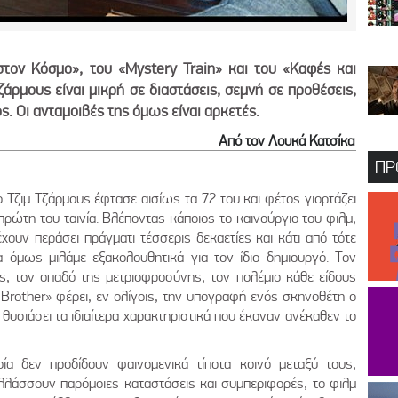
τον Κόσμο», του «Mystery Train» και του «Καφές και
Τζάρμους είναι μικρή σε διαστάσεις, σεμνή σε προθέσεις,
ς. Οι ανταμοιβές της όμως είναι αρκετές.
Από τον Λουκά Κατσίκα
ΠΡ
 Τζιμ Τζάρμους έφτασε αισίως τα 72 του και φέτος γιορτάζει
ρώτη του ταινία. Βλέποντας κάποιος το καινούργιο του φιλμ,
χουν περάσει πράγματι τέσσερις δεκαετίες και κάτι από τότε
 όμως μιλάμε εξακολουθητικά για τον ίδιο δημιουργό. Τον
ος, τον οπαδό της μετριοφροσύνης, τον πολέμιο κάθε είδους
 Brother» φέρει, εν ολίγοις, την υπογραφή ενός σκηνοθέτη ο
θυσιάσει τα ιδιαίτερα χαρακτηριστικά που έκαναν ανέκαθεν το
ία δεν προδίδουν φαινομενικά τίποτα κοινό μεταξύ τους,
λλάσσουν παρόμοιες καταστάσεις και συμπεριφορές, το φιλμ