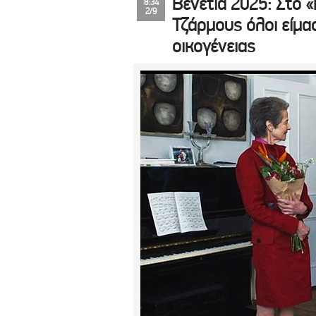
Βενετία 2025: Στο «
8:34
2/9
Τζάρμους όλοι είμασ
οικογένειας