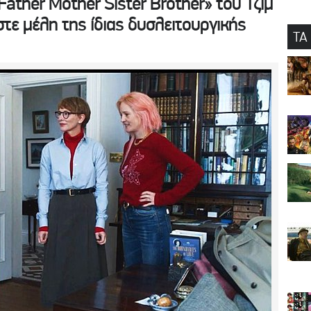
Father Mother Sister Brother» του Τζιμ
τε μέλη της ίδιας δυσλειτουργικής
ΤΑ