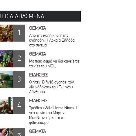
 ΠΙΟ ΔΙΑΒΑΣΜΕΝΑ
ΘΕΜΑΤΑ
1
Από την καλή κι απ’ την
ανάποδη: Η Αρχαία Ελλάδα
στο σινεμά
ΘΕΜΑΤΑ
2
Με ποια σειρά να δει κανείς τις
ταινίες του MCU;
ΕΙΔΗΣΕΙΣ
3
Ο Ντενί Βιλνέβ αγαπάει τον
«Κυνόδοντα» του Γιώργου
Λάνθιμου
ΕΙΔΗΣΕΙΣ
4
Τρέιλερ «Wild Horse Nine»: Η
νέα ταινία του Μάρτιν
ΜακΝτόνα έρχεται το
φθινόπωρο
ΘΕΜΑΤΑ
5