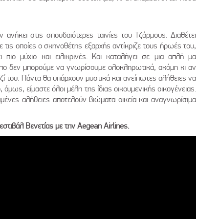
ν ανήκει στις σπουδαιότερες ταινίες του Τζάρμους. Διαθέτει
ε τις οποίες ο σκηνοθέτης εξαρχής αντίκριζε τους ήρωές του,
 πιο μύχιο και ειλικρινές. Και καταλήγει σε μια απλή μα
ο δεν μπορούμε να γνωρίσουμε ολοκληρωτικά, ακόμη κι αν
ζί του. Πάντα θα υπάρχουν μυστικά και ανείπωτες αλήθειες να
όμως, είμαστε όλοι μέλη της ίδιας οικουμενικής οικογένειας.
υμμένες αλήθειες αποτελούν βιώματα οικεία και αναγνωρίσιμα
εστιβάλ Βενετίας με την Aegean Airlines.