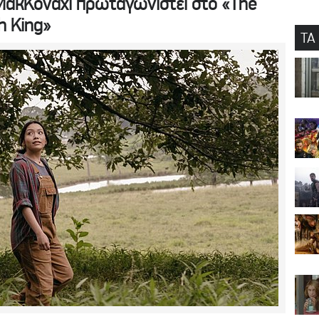
ΜακΚόναχι πρωταγωνιστεί στο «The
h King»
ΤΑ