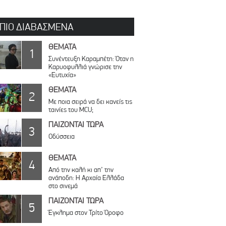
 ΠΙΟ ΔΙΑΒΑΣΜΕΝΑ
ΘΕΜΑΤΑ
1
Συνέντευξη Καραμπέτη: Όταν η
Καρυοφυλλιά γνώρισε την
«Ευτυχία»
ΘΕΜΑΤΑ
2
Με ποια σειρά να δει κανείς τις
ταινίες του MCU;
ΠΑΙΖΟΝΤΑΙ ΤΩΡΑ
3
Οδύσσεια
ΘΕΜΑΤΑ
4
Από την καλή κι απ’ την
ανάποδη: Η Αρχαία Ελλάδα
στο σινεμά
ΠΑΙΖΟΝΤΑΙ ΤΩΡΑ
5
Έγκλημα στον Τρίτο Όροφο