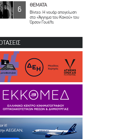
ΘΕΜΑΤΑ
6
Βίντεο: Η νουάρ απογείωση
στο «Άγγιγμα του Κακού» του
Όρσον Γουέλς
ΟΤΑΣΕΙΣ