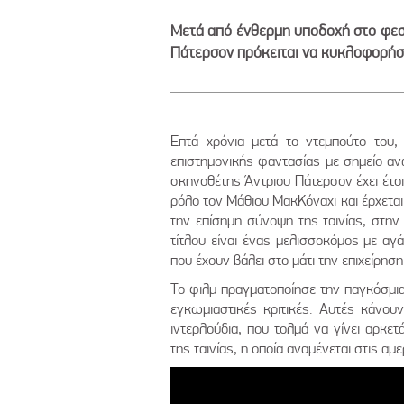
Μετά από ένθερμη υποδοχή στο φεσ
Πάτερσον πρόκειται να κυκλοφορήσε
Επτά χρόνια μετά το ντεμπούτο του, «
επιστημονικής φαντασίας με σημείο αν
σκηνοθέτης Άντριου Πάτερσον έχει έτοιμ
ρόλο τον Μάθιου ΜακΚόναχι και έρχεται
την επίσημη σύνοψη της ταινίας, στην
τίτλου είναι ένας μελισσοκόμος με αγ
που έχουν βάλει στο μάτι την επιχείρηση
Το φιλμ πραγματοποίησε την παγκόσμι
εγκωμιαστικές κριτικές. Αυτές κάνου
ιντερλούδια, που τολμά να γίνει αρκετ
της ταινίας, η οποία αναμένεται στις αμ