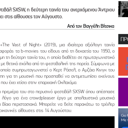
τιβάλ SXSW, η δεύτερη ταινία του ανερχόμενου Άντριου
ι στις αίθουσες τον Αύγουστο.
Από τον Βαγγέλη Βίτσικα
ΠΡ
The Vast of Night» (2019), μια ιδιαίτερα αξιόλογη ταινία
αφοράς τα b-movies του είδους από τη δεκαετία του 1950, ο
η τη δεύτερη ταινία του, η οποία διαθέτει σε πρωταγωνιστικό
 με θετικά σχόλια από τη φεστιβαλική της πορεία. Σύμφωνα με
 οποία συμπρωταγωνιστεί ο Κερτ Ράσελ, ο Αμζάια Κινγκ του
άπη για τη μουσική που προσπαθεί να αντιμετωπίσει εκείνους
 που έχει χτίσει στην επαρχιακή Οκλαχόμα.
α πρεμιέρα του στο περυσινό φεστιβάλ SXSW όπου απέσπασε
ν λόγο για ένα crowdpleaser έργο με απολαυστικά μουσικά
ά βίαιο περιστασιακά. Μπορείτε να δείτε παρακάτω το τρέιλερ
ερικανικές αίθουσες στις 14 Αυγούστου.