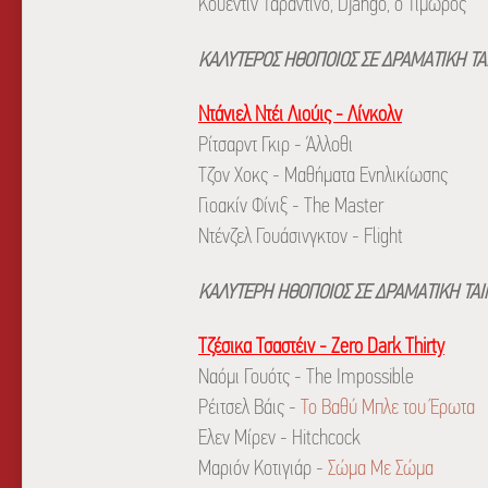
Κουέντιν Ταραντίνο, Django, ο Τιμωρός
ΚΑΛΥΤΕΡΟΣ ΗΘΟΠΟΙΟΣ ΣΕ ΔΡΑΜΑΤΙΚΗ ΤΑ
Ντάνιελ Ντέι Λιούις - Λίνκολν
Ρίτσαρντ Γκιρ - Άλλοθι
Τζον Χοκς - Μαθήματα Ενηλικίωσης
Γιοακίν Φίνιξ - The Master
Ντένζελ Γουάσινγκτον - Flight
ΚΑΛΥΤΕΡΗ ΗΘΟΠΟΙΟΣ ΣΕ ΔΡΑΜΑΤΙΚΗ ΤΑΙ
Τζέσικα Τσαστέιν - Zero Dark Thirty
Ναόμι Γουότς - The Impossible
Ρέιτσελ Βάις -
To Βαθύ Μπλε του Έρωτα
Έλεν Μίρεν - Hitchcock
Μαριόν Κοτιγιάρ -
Σώμα Με Σώμα