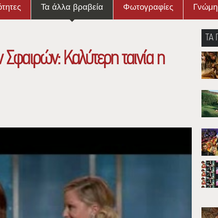
ότητες
Τα άλλα βραβεία
Φωτογραφίες
Γνώμη
ΤΑ 
 Σφαιρών: Καλύτερη ταινία η