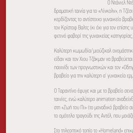
Ο Ντάνιελ Ντ
δραματική ταινία για το «Λίνκολν», η Τζέσ
κερδίζοντας το αντίστοιχο γυναικείο βραβ
τον Κρίστοφ Βαλτς (κι όχι για τον επίσης
φετινό φαβορί της γυναικείας κατηγορίας,
Καλύτερη κωμωδία/μιούζικαλ ονομάστηκαν
είδαν και τον Χιου Τζάκμαν να βραβεύεται
παιχνίδι των προγνωστικών και τον «Οδηγό
βραβείο για την καλύτερη α' γυναικεία ε
Ο Ταραντίνο έφυγε και με το βραβείο σεν
ταινίες, ενώ καλύτερο animation αναδείχ
στη «Ζωή του Πι» (το μοναδικό βραβείο αυτ
το ομότιτλο τραγούδι της Αντέλ, που μοιάζ
Στο τηλεοπτικό τοπίο το «Homeland» επικ