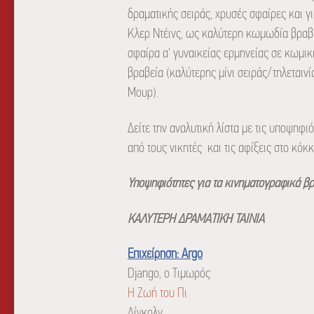
δραματικής σειράς, χρυσές σφαίρες και γι
Κλερ Ντέινς, ως καλύτερη κωμωδία βραβεύ
σφαίρα α' γυναικείας ερμηνείας σε κωμικ
βραβεία (καλύτερης μίνι σειράς/τηλεταινί
Μουρ).
Δείτε την αναλυτική λίστα με τις υποψηφι
από τους νικητές και τις αφίξεις στο κόκ
Υποψηφιότητες για τα κινηματογραφικά β
ΚΑΛΥΤΕΡΗ ΔΡΑΜΑΤΙΚΗ ΤΑΙΝΙΑ
Επιχείρηση: Argo
Django, ο Τιμωρός
Η Ζωή του Πι
Λίνκολν