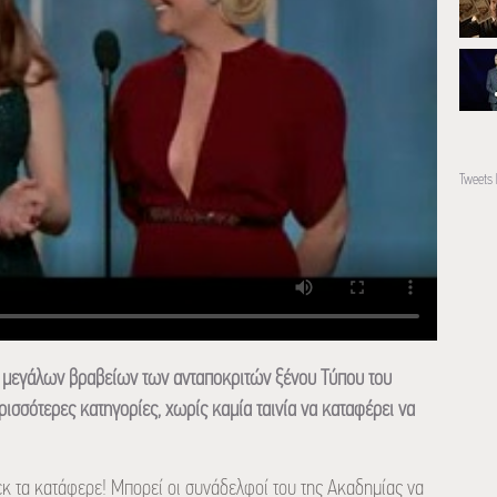
Tweets 
 μεγάλων βραβείων των ανταποκριτών ξένου Τύπου του
ρισσότερες κατηγορίες, χωρίς καμία ταινία να καταφέρει να
 τα κατάφερε! Μπορεί οι συνάδελφοί του της Ακαδημίας να