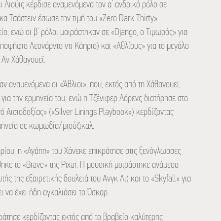
έι Λιούις κέρδισε αναμενόμενα τον α’ ανδρικό ρόλο σε
ικα Τσάστεϊν έσωσε την τιμή του «Zero Dark Thirty»
είο, ενώ οι β’ ρόλοι μοιράστηκαν σε «Django, o Τιμωρός» για
 υποψήφιο Λεονάρντο ντι Κάπριο) και «Αθλίους» για το μεγάλο
 Αν Χάθαγουεϊ.
 αναμενόμενα οι «Άθλιοι», που, εκτός από τη Χάθαγουεϊ,
 για την ερμηνεία του, ενώ η Τζένιφερ Λόρενς διατήρησε στο
 Αισιοδοξίας» («Silver Linings Playbook») κερδίζοντας
ρμηνεία σε κωμωδία/μιούζικαλ.
αρίου, η «Αγάπη» του Χάνεκε επικράτησε στις ξενόγλωσσες
θηκε το «Brave» της Pixar. Η μουσική μοιράστηκε ανάμεσα
ής της εξαιρετικής δουλειά του Ανγκ Λι) και το «Skyfall» για
ει να έχει ήδη αγκαλιάσει το Όσκαρ.
ράτησε κερδίζοντας εκτός από το βραβείο καλύτερης