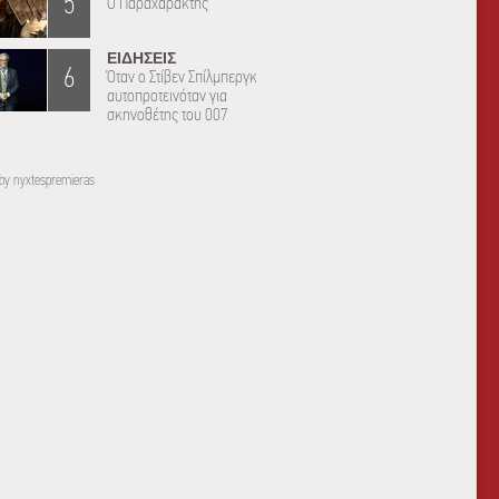
5
Ο Παραχαράκτης
ΕΙΔΗΣΕΙΣ
6
Όταν ο Στίβεν Σπίλμπεργκ
αυτοπροτεινόταν για
σκηνοθέτης του 007
by nyxtespremieras