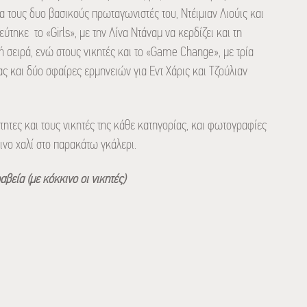
α τους δυο βασικούς πρωταγωνιστές του, Ντέιμιαν Λιούις και
τηκε το «Girls», με την Λίνα Ντάναμ να κερδίζει και τη
ή σειρά, ενώ στους νικητές και το «Game Change», με τρία
ας και δύο σφαίρες ερμηνειών για Εντ Χάρις και Τζούλιαν
ότητες και τους νικητές της κάθε κατηγορίας, και φωτογραφίες
κινο χαλί στο παρακάτω γκάλερι.
ραβεία
(με κόκκινο οι νικητές)