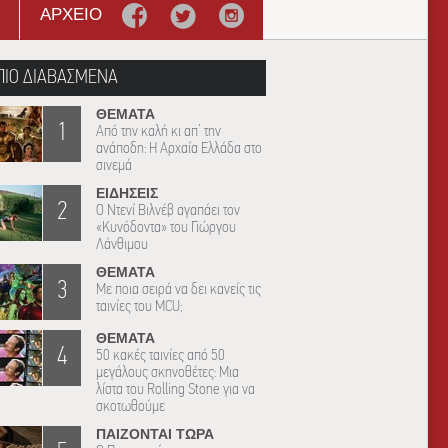
ΑΡΧΕΙΟ
ΠΙΟ ΔΙΑΒΑΣΜΕΝΑ
ΘΕΜΑΤΑ
1
Από την καλή κι απ’ την
ανάποδη: Η Αρχαία Ελλάδα στο
σινεμά
ΕΙΔΗΣΕΙΣ
2
Ο Ντενί Βιλνέβ αγαπάει τον
«Κυνόδοντα» του Γιώργου
Λάνθιμου
ΘΕΜΑΤΑ
3
Με ποια σειρά να δει κανείς τις
ταινίες του MCU;
ΘΕΜΑΤΑ
4
50 κακές ταινίες από 50
μεγάλους σκηνοθέτες: Μια
λίστα του Rolling Stone για να
σκοτωθούμε
ΠΑΙΖΟΝΤΑΙ ΤΩΡΑ