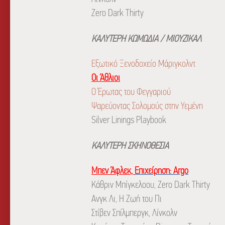
Zero Dark Thirty
ΚΑΛΥΤΕΡΗ ΚΩΜΩΔΙΑ / ΜΙΟΥΖΙΚΑΛ
Εξωτικό Ξενοδοχείο Μάριγκολντ
Οι Άθλιοι
Ο Έρωτας του Φεγγαριού
Ψαρεύοντας Σολομούς στην Υεμένη
Silver Linings Playbook
ΚΑΛΥΤΕΡΗ ΣΚΗΝΟΘΕΣΙΑ
Μπεν Άφλεκ,
Επιχείρηση: Argo
Κάθριν Μπίγκελοου, Zero Dark Thirty
Ανγκ Λι, Η Ζωή του Πι
Στίβεν Σπίλμπεργκ, Λίνκολν