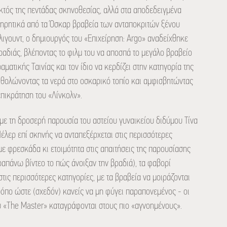
κτός της πεντάδας σκηνοθεσίας, αλλά στα αποδεδειγμένα
τηρητικά από τα Όσκαρ βραβεία των ανταποκριτών ξένου
λιγουντ, ο δημιουργός του «Επιχείρηση: Argo» αναδείχθηκε
βραδιάς, βλέποντας το φιλμ του να αποσπά το μεγάλο βραβείο
ματικής Ταινίας και τον ίδιο να κερδίζει στην κατηγορία της
 θολώνοντας τα νερά στο οσκαρικό τοπίο και αμφισβητώντας
επικράτηση του «Λίνκολν».
 με τη δροσερή παρουσία του αστείου γυναικείου διδύμου Τίνα
Πέλερ επί σκηνής να ανταπεξέρχεται στις περισσότερες
με φρεσκάδα κι ετοιμότητα στις απαιτήσεις της παρουσίασης
ραπάνω βίντεο το πώς άνοιξαν την βραδιά), τα φαβορί
τις περισσότερες κατηγορίες, με τα βραβεία να μοιράζονται
τρόπο ώστε (σχεδόν) κανείς να μη φύγει παραπονεμένος - οι
υ «The Master» καταγράφονται στους πιο «αγνοημένους».