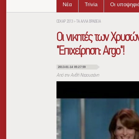
Νέα
Trivia
Οι υποψηφι
ΟΣΚΑΡ 2013
>
ΤΑ ΑΛΛΑ ΒΡΑΒΕΙΑ
Οι νικητές των Χρυσών
"Επιχείρηση: Argo"!
2013-01-14 05:27:59
Από την Ανθή Νταουσάνη