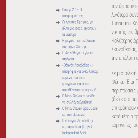
τον άφησαν ε
Όσκαρ 2013: Οι
λιγότερο συν
υποψηφιότητες
Οι Χρυσές Σφαίρες, για
Τύπου του Χό
άλλη μια φορά, αγαπούν
νικητής της 
τα φαβορί
Καλύτερης Δρα
Η μεγάλη «αποκάλυψη»
της Τζόντι Φόστερ
Σκηνοθεσίας,
Η Αν Χάθαγουεϊ γίνεται
την απόλυτη 
στρίγγλα
«Οδηγός Αισιοδοξίας»: Η
υποψήφια για οκτώ Όσκαρ
Σε μια τελετή
κομεντί που είναι
Φέι και Έιμι 
φτιαγμένη για όσους
περιπτώσεις 
απεχθάνονται τις κομεντί!
Ο Μπεν Άφλεκ συνεχίζει
(δείτε στο πα
να συλλέγει βραβεία!
επικράτησαν σ
Ο Μπεν Άφλεκ θριαμβεύει
και στη Βρετανία
κατά τέτοιο 
Ο «Οδηγός Αισιοδοξίας»
ερμηνείες το
κυριαρχεί στα βραβεία
Independent Spirit