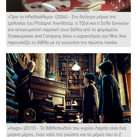
«Πριν το Ηλιοβασίλεμα» (2004) - Στο δεύτερο μέρος της
τριλογίας του Ρίτσαρντ Λινκλέιτερ, ο Τζέσι και η Σελίν ξεκινούν
την απογευματινή παρισινή τους βόλτα από το φημισμένο
Shakespeare and Company όπου ο χαρακτήρας του Ίθαν Χοκ
παρουσιάζει το βιβλίο με τα γεγονότα της πρώτης ταινίας.
«Hugo» (2010) - Το βιβλιοπωλείο του κυρίου Λαμπίς είναι ένα
μαγικό μέρος, ένας ναός της γνώσης και το μέρος που οι 2