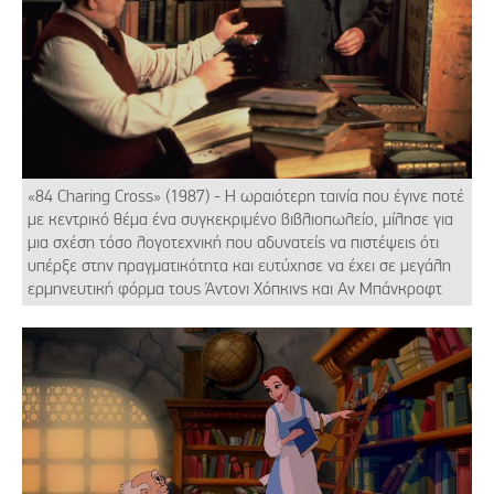
«84 Charing Cross» (1987) - Η ωραιότερη ταινία που έγινε ποτέ
με κεντρικό θέμα ένα συγκεκριμένο βιβλιοπωλείο, μίλησε για
μια σχέση τόσο λογοτεχνική που αδυνατείς να πιστέψεις ότι
υπέρξε στην πραγματικότητα και ευτύχησε να έχει σε μεγάλη
ερμηνευτική φόρμα τους Άντονι Χόπκινς και Αν Μπάνκροφτ