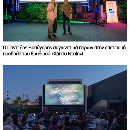
Ο Παντελής Βούλγαρης συγκινητικά παρών στην επετειακή
προβολή του θρυλικού «Χάππυ Νταίη»!