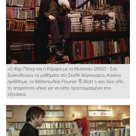
«Ο Χάρι Πότερ και η Κάμαρα με τα Μυστικά» (2002) - Σας
δυσκολεύουν τα μαθήματα στη Σχολή Χόγκουαρτς; Κανένα
πρόβλημα, το βιβλιοπωλείο Flourish & Blott's σας δίνει όλο
το απαραίτητο υλικό για να είστε προετοιμασμένοι στις
εξετάσεις.