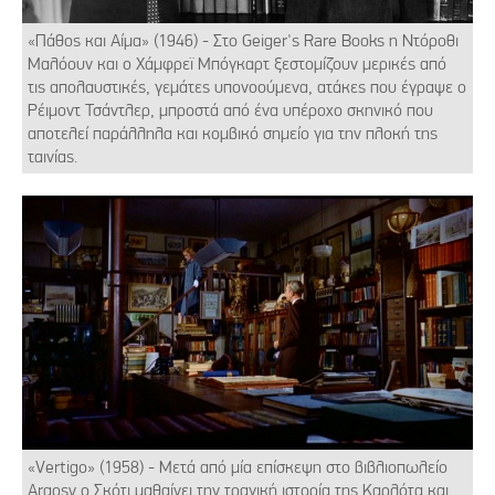
«Πάθος και Αίμα» (1946) - Στο Geiger's Rare Books η Ντόροθι
Μαλόουν και ο Χάμφρεϊ Μπόγκαρτ ξεστομίζουν μερικές από
τις απολαυστικές, γεμάτες υπονοούμενα, ατάκες που έγραψε ο
Ρέιμοντ Τσάντλερ, μπροστά από ένα υπέροχο σκηνικό που
αποτελεί παράλληλα και κομβικό σημείο για την πλοκή της
ταινίας.
«Vertigo» (1958) - Μετά από μία επίσκεψη στο βιβλιοπωλείο
Argosy ο Σκότι μαθαίνει την τραγική ιστορία της Καρλότα και