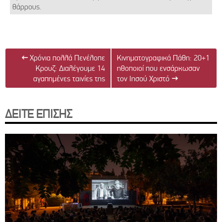
θάρρους.
←
Χρόνια πολλά Πενέλοπε
Κινηματογραφικά Πάθη: 20+1
Κρουζ: Διαλέγουμε 14
ηθοποιοί που ενσάρκωσαν
αγαπημένες ταινίες της
τον Ιησού Χριστό
→
ΔΕΙΤΕ ΕΠΙΣΗΣ