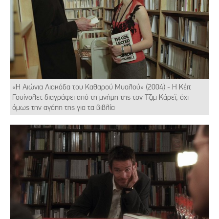
«Η Αιώνια Λιακάδα του Καθαρού Μυαλού» (2004) - Η Κέιτ
Γουίνσλετ διαγράφει από τη μνήμη της τον Τζιμ Κάρεϊ, όχι
όμως την αγάπη της για τα βιβλία