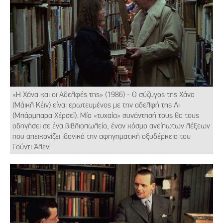
«Η Χάνα και οι Αδελφές της» (1986) - Ο σύζυγος της Χάνα
(Μάικλ Κέιν) είναι ερωτευμένος με την αδελφή της Λι
(Μπάρμπαρα Χέρσεϊ). Μία «τυχαία» συνάντησή τους θα τους
οδηγήσει σε ένα βιβλιοπωλείο, έναν κόσμο ανείπωτων λέξεων
που απεικονίζει ιδανικά την αφηγηματική οξυδέρκεια του
Γούντι Άλεν.