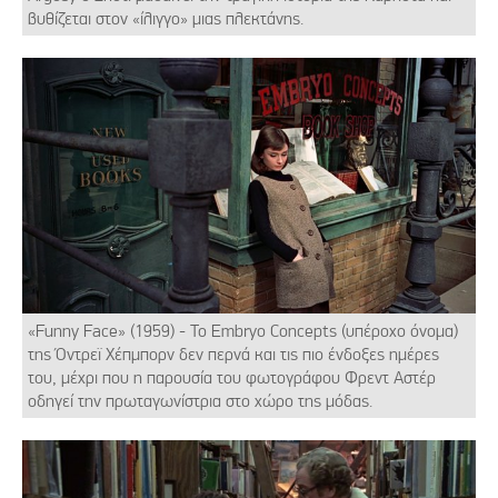
βυθίζεται στον «ίλιγγο» μιας πλεκτάνης.
«Funny Face» (1959) - Το Embryo Concepts (υπέροχο όνομα)
της Όντρεϊ Χέπμπορν δεν περνά και τις πιο ένδοξες ημέρες
του, μέχρι που η παρουσία του φωτογράφου Φρεντ Αστέρ
οδηγεί την πρωταγωνίστρια στο χώρο της μόδας.