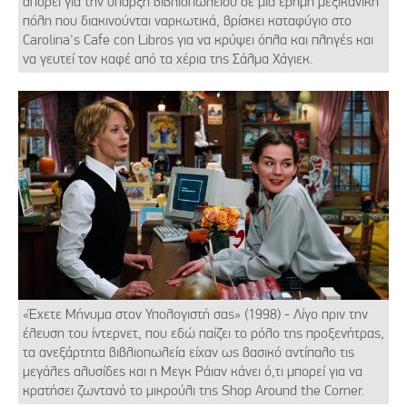
απορεί για την ύπαρξη βιβλιοπωλείου σε μια έρημη μεξικανική
πόλη που διακινούνται ναρκωτικά, βρίσκει καταφύγιο στο
Carolina's Cafe con Libros για να κρύψει όπλα και πληγές και
να γευτεί τον καφέ από τα χέρια της Σάλμα Χάγιεκ.
«Έχετε Μήνυμα στον Υπολογιστή σας» (1998) - Λίγο πριν την
έλευση του ίντερνετ, που εδώ παίζει το ρόλο της προξενήτρας,
τα ανεξάρτητα βιβλιοπωλεία είχαν ως βασικό αντίπαλο τις
μεγάλες αλυσίδες και η Μεγκ Ράιαν κάνει ό,τι μπορεί για να
κρατήσει ζωντανό το μικρούλι της Shop Around the Corner.