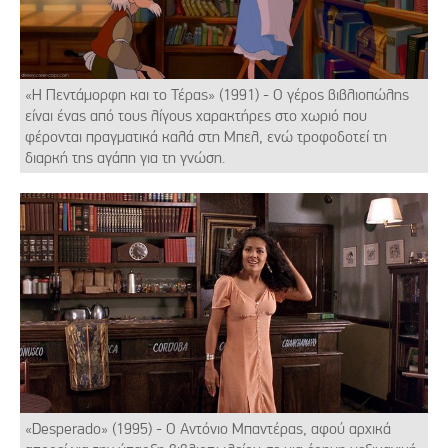
«Η Πεντάμορφη και το Τέρας» (1991) - Ο γέρος βιβλιοπώλης
είναι ένας από τους λίγους χαρακτήρες στο χωριό που
φέρονται πραγματικά καλά στη Μπελ, ενώ τροφοδοτεί τη
διαρκή της αγάπη για τη γνώση.
«Desperado» (1995) - Ο Αντόνιο Μπαντέρας, αφού αρχικά