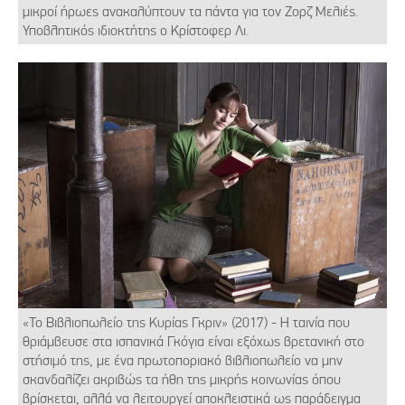
μικροί ήρωες ανακαλύπτουν τα πάντα για τον Ζορζ Μελιές.
Υποβλητικός ιδιοκτήτης ο Κρίστοφερ Λι.
«Το Βιβλιοπωλείο της Κυρίας Γκριν» (2017) - Η ταινία που
θριάμβευσε στα ισπανικά Γκόγια είναι εξόχως βρετανική στο
στήσιμό της, με ένα πρωτοποριακό βιβλιοπωλείο να μην
σκανδαλίζει ακριβώς τα ήθη της μικρής κοινωνίας όπου
βρίσκεται, αλλά να λειτουργεί αποκλειστικά ως παράδειγμα