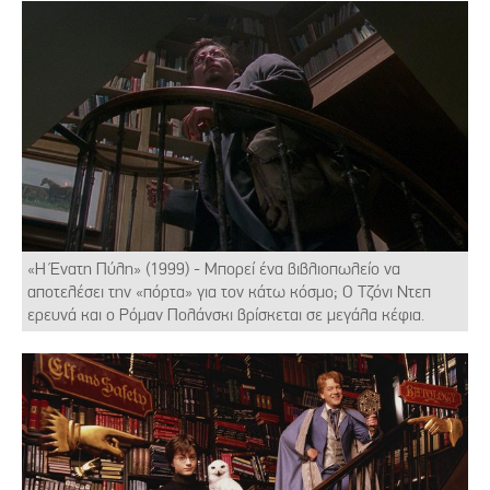
«Η Ένατη Πύλη» (1999) - Μπορεί ένα βιβλιοπωλείο να
αποτελέσει την «πόρτα» για τον κάτω κόσμο; Ο Τζόνι Ντεπ
ερευνά και ο Ρόμαν Πολάνσκι βρίσκεται σε μεγάλα κέφια.