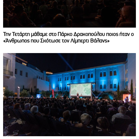
Την Τετάρτη μάθαμε στο Πάρκο Δρακοπούλου ποιος ήταν ο
«Άνθρωπος που Σκότωσε τον Λίμπερτι Βάλανς»