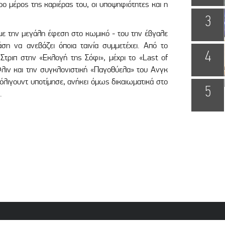
 μέρος της καριέρας του, οι υποψηφιότητες και η
3
 με την μεγάλη έφεση στο κωμικό - του την έβγαλε
ση να ανεβάζει όποια ταινία συμμετέχει. Από το
4
Στριπ στην «Εκλογή της Σόφι», μέχρι το «Last of
λιν και την συγκλονιστική «Παγοθύελα» του Ανγκ
Χόλιγουντ υποτίμησε, ανήκει όμως δικαιωματικά στο
5
.