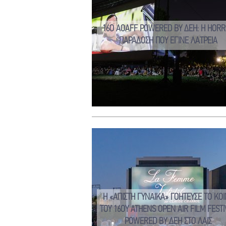
16Ο AOAFF POWERED BY ΔΕΗ: Η HOR
ΠΑΡΑΔΟΣΗ ΠΟΥ ΕΓΙΝΕ ΛΑΤΡΕΙΑ
Η «ΑΠΙΣΤΗ ΓΥΝΑΙΚΑ» ΓΟΗΤΕΥΣΕ ΤΟ ΚΟ
ΤΟΥ 16ΟΥ ATHENS OPEN AIR FILM FESTI
POWERED BY ΔΕΗ ΣΤΟ ΛΑΙΣ