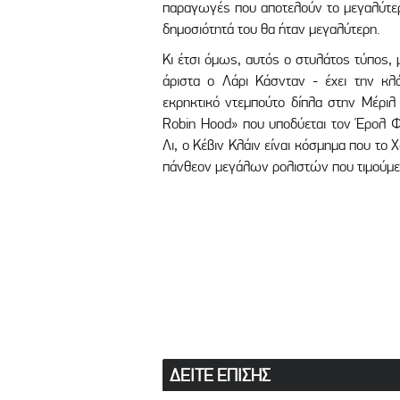
παραγωγές που αποτελούν το μεγαλύτερο
δημοσιότητά του θα ήταν μεγαλύτερη.
Κι έτσι όμως, αυτός ο στυλάτος τύπος,
άριστα ο Λάρι Κάσνταν - έχει την κλά
εκρηκτικό ντεμπούτο δίπλα στην Μέριλ 
Robin Hood» που υποδύεται τον Έρολ Φ
Λι, ο Κέβιν Κλάιν είναι κόσμημα που το 
πάνθεον μεγάλων ρολιστών που τιμούμε
ΔΕΙΤΕ ΕΠΙΣΗΣ