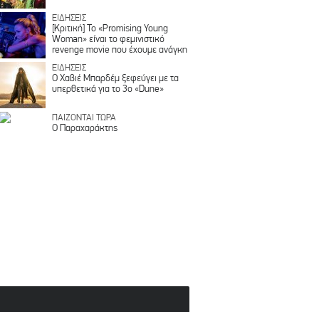
ΕΙΔΗΣΕΙΣ
[Κριτική] Το «Promising Young
Woman» είναι το φεμινιστικό
revenge movie που έχουμε ανάγκη
ΕΙΔΗΣΕΙΣ
O Χαβιέ Μπαρδέμ ξεφεύγει με τα
υπερθετικά για το 3ο «Dune»
ΠΑΙΖΟΝΤΑΙ ΤΩΡΑ
Ο Παραχαράκτης