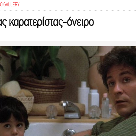
O GALLERY
ας καρατερίστας-όνειρο