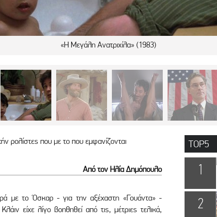
«Η Μεγάλη Ανατριχίλα» (1983)
χήν ρολίστες που με το που εμφανίζονται
TOP5
1
Από τον Ηλία Δημόπουλο
ορά με το Όσκαρ - για την αξέχαστη «Γουάντα» -
2
λάιν είχε λίγο βοηθηθεί από τις, μέτριες τελικά,