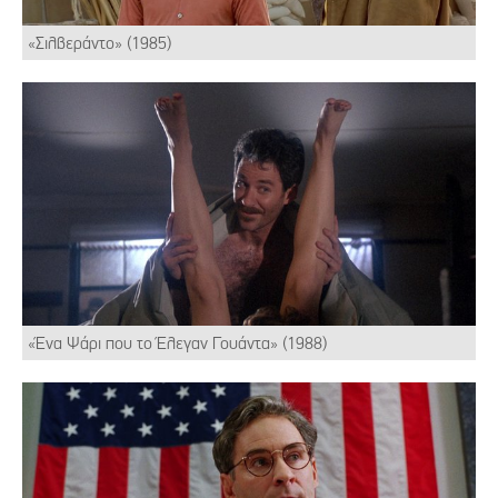
«Σιλβεράντο» (1985)
«Ένα Ψάρι που το Έλεγαν Γουάντα» (1988)