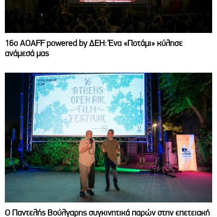
16ο AOAFF powered by ΔΕΗ: Ένα «Ποτάμι» κύλησε
ανάμεσά μας
Ο Παντελής Βούλγαρης συγκινητικά παρών στην επετειακή