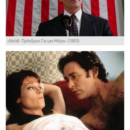
«Ντέιβ: Πρόεδρος Για μια Μέρα» (1993)