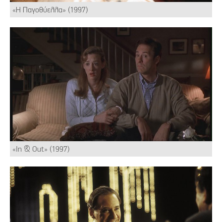
«Η Παγοθύελλα» (1997)
«In & Out» (1997)