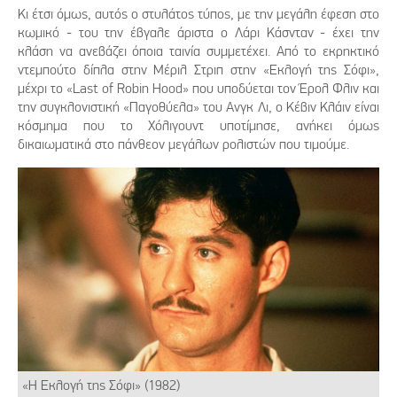
Κι έτσι όμως, αυτός ο στυλάτος τύπος, με την μεγάλη έφεση στο
κωμικό - του την έβγαλε άριστα ο Λάρι Κάσνταν - έχει την
κλάση να ανεβάζει όποια ταινία συμμετέχει. Από το εκρηκτικό
ντεμπούτο δίπλα στην Μέριλ Στριπ στην «Εκλογή της Σόφι»,
μέχρι το «Last of Robin Hood» που υποδύεται τον Έρολ Φλιν και
την συγκλονιστική «Παγοθύελα» του Ανγκ Λι, ο Κέβιν Κλάιν είναι
κόσμημα που το Χόλιγουντ υποτίμησε, ανήκει όμως
δικαιωματικά στο πάνθεον μεγάλων ρολιστών που τιμούμε.
«Η Εκλογή της Σόφι» (1982)