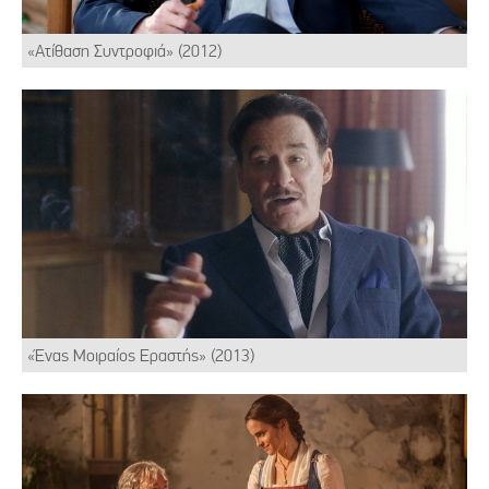
«Ατίθαση Συντροφιά» (2012)
«Ένας Μοιραίος Εραστής» (2013)