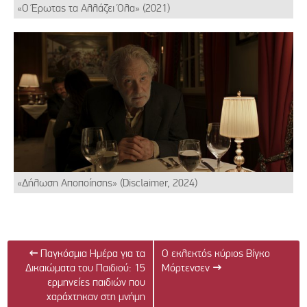
«Ο Έρωτας τα Αλλάζει Όλα» (2021)
«Δήλωση Αποποίησης» (Disclaimer, 2024)
←
Παγκόσμια Ημέρα για τα
O εκλεκτός κύριος Βίγκο
Δικαιώματα του Παιδιού: 15
Μόρτενσεν
→
ερμηνείες παιδιών που
χαράχτηκαν στη μνήμη