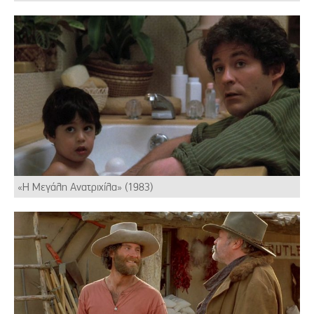
«Η Μεγάλη Ανατριχίλα» (1983)