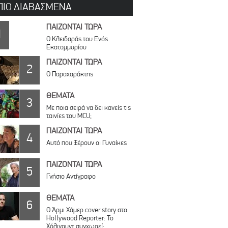
ΠΙΟ ΔΙΑΒΑΣΜΕΝΑ
ΠΑΙΖΟΝΤΑΙ ΤΩΡΑ
1
Ο Κλειδαράς του Ενός
Εκατομμυρίου
ΠΑΙΖΟΝΤΑΙ ΤΩΡΑ
2
Ο Παραχαράκτης
ΘΕΜΑΤΑ
3
Με ποια σειρά να δει κανείς τις
ταινίες του MCU;
ΠΑΙΖΟΝΤΑΙ ΤΩΡΑ
4
Αυτό που Ξέρουν οι Γυναίκες
ΠΑΙΖΟΝΤΑΙ ΤΩΡΑ
5
Γνήσιο Αντίγραφο
ΘΕΜΑΤΑ
6
Ο Άρμι Χάμερ cover story στο
Hollywood Reporter: Το
Χόλιγουντ συγχωρεί;