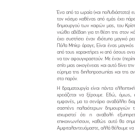
Ένα από τα ωραία (και πολυδιάστατα) 
τον κόσμο καθένας από εμάς έχει πάρε
δημιουργού των καιρών μας, του Κρίστ
νιώθει αβέβαιη για τη θέση της στον κό
έχει συστήσει έναν ιδιότυπο μαγικό ρ
Πόλα Μπίερ άραγε; Είναι ένας μαγικός
από τους χαρακτήρες κι από όσους ονει
να τον αφουγκραστούν. Με έναν (περίπο
σπίτι μιας οικογένειας και αυτό δίνει 
εύρημα της διπλοπροσωπίας και της αν
στο παρόν.
Η δραματουργία είναι πάντα ελλειπτικ
χρειάζεται να ξέρουμε. Εδώ, όμως, κ
εμφανές, μα το σενάριο αναβάλλει δι
σασπένς παλαιότερων δημιουργιών τ
ισχυριστεί ότι η αναβολή εξυπηρ
επικοινωνήσουν, καθώς αυτό θα σημά
Αμφιταλαντευόμαστε, αλλά θέλουμε να