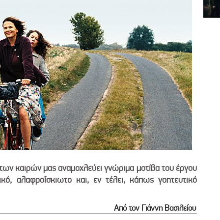
των καιρών μας αναμοχλεύει γνώριμα μοτίβα του έργου
ικό, αλαφροΐσκιωτο και, εν τέλει, κάπως γοητευτικό
Από τον Γιάννη Βασιλείου