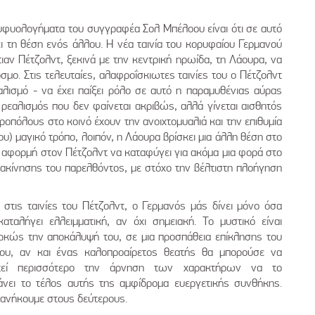
ευφυολογήματα του συγγραφέα Σολ Μπέλοου είναι ότι σε αυτό
ι τη θέση ενός άλλου. Η νέα ταινία του κορυφαίου Γερμανού
ιαν Πέτζολντ, ξεκινά με την κεντρική ηρωίδα, τη Λάουρα, να
σμο. Στις τελευταίες, αλαφροΐσκιωτες ταινίες του ο Πέτζολντ
εαλισμό - να έχει παίξει ρόλο σε αυτό η παραμυθένιας αύρας
 ρεαλισμός που δεν φαίνεται ακριβώς, αλλά γίνεται αισθητός
ροπόλους στο κοινό έχουν την ανοιχτομυαλιά και την επιθυμία
υ) μαγικό τρόπο, λοιπόν, η Λάουρα βρίσκει μια άλλη θέση στο
την αφορμή στον Πέτζολντ να καταφύγει για ακόμα μια φορά στο
ακίνησης του παρελθόντος, με στόχο την βέλτιστη πλοήγηση
ή στις ταινίες του Πέτζολντ, ο Γερμανός μάς δίνει μόνο όσα
αταλήγει ελλειμματική, αν όχι σημειακή. Το μυστικό είναι
αρκώς την αποκάλυψή του, σε μια προσπάθεια επίκλησης του
ου, αν και ένας καλοπροαίρετος θεατής θα μπορούσε να
ετεί περισσότερο την άρνηση των χαρακτήρων να το
νει το τέλος αυτής της αμφίδρομα ευεργετικής συνθήκης.
 ανήκουμε στους δεύτερους.