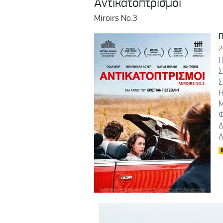
Αντικατοπτρισμοί
Miroirs No.3
2
Π
Σ
Σ
Η
Μ
Φ
Δ
Δ