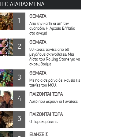
 ΠΙΟ ΔΙΑΒΑΣΜΕΝΑ
ΘΕΜΑΤΑ
1
Από την καλή κι απ’ την
ανάποδη: Η Αρχαία Ελλάδα
στο σινεμά
ΘΕΜΑΤΑ
2
50 κακές ταινίες από 50
μεγάλους σκηνοθέτες: Μια
λίστα του Rolling Stone για να
σκοτωθούμε
ΘΕΜΑΤΑ
3
Με ποια σειρά να δει κανείς τις
ταινίες του MCU;
ΠΑΙΖΟΝΤΑΙ ΤΩΡΑ
4
Αυτό που Ξέρουν οι Γυναίκες
ΠΑΙΖΟΝΤΑΙ ΤΩΡΑ
5
Ο Παραχαράκτης
ΕΙΔΗΣΕΙΣ