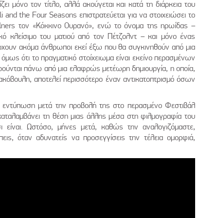
ζει μόνο τον τίτλο, αλλά ακούγεται και κατά τη διάρκεια του
i and the Four Seasons επιστρατεύεται για να στοιχειώσει το
ners τον «Κόκκινο Ουρανό», ενώ το όνομα της ηρωίδας –
κό κλείσιμο του ματιού από τον Πέτζολντ – και μόνο ένας
άρχουν ακόμα άνθρωποι εκεί έξω που θα συγκινηθούν από μια
όμως ότι το πραγματικό στοίχειωμα είναι εκείνο περασμένων
ούνται πάνω από μια ελαφρώς μετέωρη δημιουργία, η οποία,
 κακόβουλη, αποτελεί περισσότερο έναν αντικατοπτρισμό όσων
ώτη εντύπωση μετά την προβολή της στο περασμένο Φεστιβάλ
καταλαμβάνει τη θέση μιας άλλης μέσα στη φιλμογραφία του
σι είναι. Ωστόσο, μήνες μετά, καθώς την αναλογιζόμαστε,
πεις, όταν αδυνατείς να προσεγγίσεις την τέλεια ομορφιά,
ς.