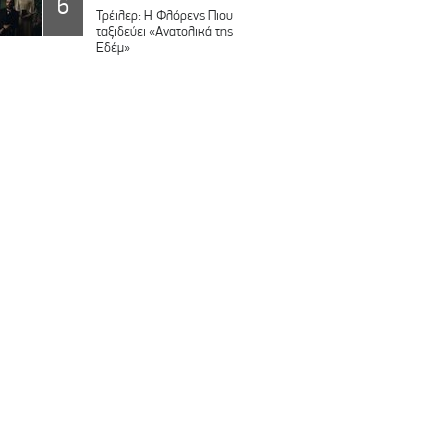
6
Τρέιλερ: Η Φλόρενς Πιου
ταξιδεύει «Ανατολικά της
Εδέμ»