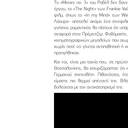
Το «Miroirs no. 3» του Ραβέλ δεν δανεί
έργου, το «The Night» των Frankie Vall
φιλμ, όπως το «In my Mind» των Wal
Λάουρα- αποτελεί ακόμα ένα σινεφιλι
γνήσιος ρομαντικός θα πίστευε ότι υπ
αναφορά στον Πρέμιντζερ. Φοβόμαστε, 
κινηματογραφικών μεγαλείων που αιωρ
χωρίς ποτέ να γίνεται αντιπαθητική ή
προηγήθηκαν.
Και ναι, είναι μια ταινία που, σε πρ
Θεσσαλονίκης, θα ισχυριζόμασταν ότι 
Γερμανού σκηνοθέτη. Πιθανότατα, έτ
είμαστε πιο θερμοί απέναντί της. Βλέ
βολεύεσαι με τον αντικατοπρισμό τη