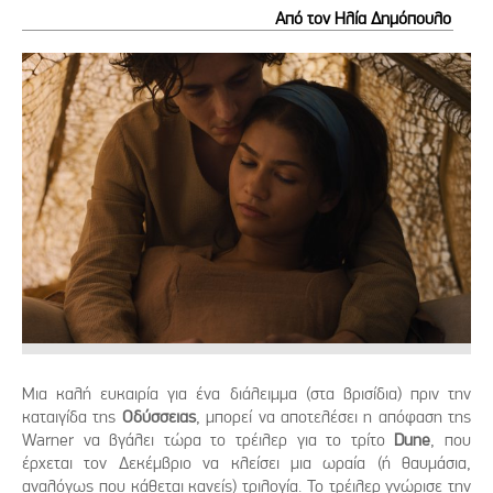
Από τον Ηλία Δημόπουλο
Μια καλή ευκαιρία για ένα διάλειμμα (στα βρισίδια) πριν την
καταιγίδα της
Οδύσσειας
, μπορεί να αποτελέσει η απόφαση της
Warner να βγάλει τώρα το τρέιλερ για το τρίτο
Dune
, που
έρχεται τον Δεκέμβριο να κλείσει μια ωραία (ή θαυμάσια,
αναλόγως που κάθεται κανείς) τριλογία. Το τρέιλερ γνώρισε την