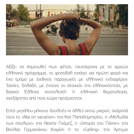
Αξίζει να σημειωθεί πως φέτος, ταυτόχρονα με το αμιγώς
ελληνικό πρόγραμμα, το φεστιβάλ εισάγει για πρώτη φορά και
ένα τμήμα με διεθνείς παραγωγές με ελληνικό ενδιαφέρον.
Ταινίες, δηλαδή, με έντονο το στοιχείο της ελληνικότητας, με
βασικό Έλληνα συντελεστή ή ελληνική θεματολογία,
ανεξάρτητα από ποια χώρα προέρχονται.
Επτά μεγάλου μήκους δουλειές κι άλλες οκτώ μικρού, ανάμεσά
τους το «Nia on vacation» της Κατ Παπαδημητρίου, η «Μελωδία
των πουλιών» της Ναντίν Γκόμεζ, η «Ιστορία του Γιάννη» της
Βούλας Γερμανάκου Κοψίνη ή το «Calling» της Άρτεμις