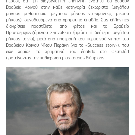
πέρυσι, στη μη διαγωνιστική ελληνική ενότητα θα δοθούν
Βραβεία Κοινού στην κάθε κατηγορία ξεχωριστά (μεγάλου
μήκους μυθοπλασία, μεγάλου μήκους ντοκιμαντέρ, μικρού
μήκους), συνοδευόμενα από χρηματικό έπαθλο. Στις ελληνικές
διακρίσεις προστίθεται από φέτος και το Βραβείο
Πρωτοεμφανιζόμενου Σκηνοθέτη (πρώτη ή δεύτερη μεγάλου
μήκους ταινία), μετά από προτροπή του περυσινού νικητή του
Βραβείου Κοινού Νίκου Περάκη (για το «Success story»), που
είχε χαρίσει το χρηματικό του έπαθλο στο φεστιβάλ
προτείνοντας την καθιέρωση μιας τέτοιας διάκρισης.