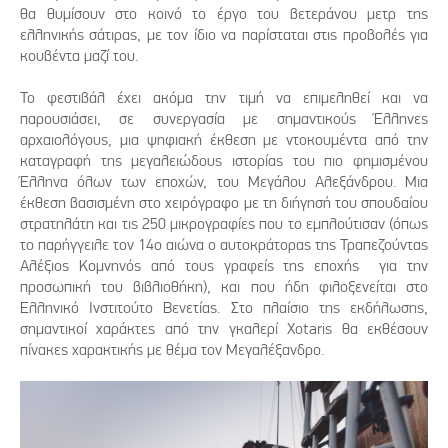
θα θυμίσουν στο κοινό το έργο του βετεράνου μετρ της
ελληνικής σάτιρας, με τον ίδιο να παρίσταται στις προβολές για
κουβέντα μαζί του.
Το φεστιβάλ έχει ακόμα την τιμή να επιμεληθεί και να
παρουσιάσει, σε συνεργασία με σημαντικούς Έλληνες
αρχαιολόγους, μια ψηφιακή έκθεση με ντοκουμέντα από την
καταγραφή της μεγαλειώδους ιστορίας του πιο φημισμένου
Έλληνα όλων των εποχών, του Μεγάλου Αλεξάνδρου. Μια
έκθεση βασισμένη στο χειρόγραφο με τη διήγησή του σπουδαίου
στρατηλάτη και τις 250 μικρογραφίες που το εμπλούτισαν (όπως
το παρήγγειλε τον 14ο αιώνα ο αυτοκράτορας της Τραπεζούντας
Αλέξιος Κομνηνός από τους γραφείς της εποχής για την
προσωπική του βιβλιοθήκη), και που ήδη φιλοξενείται στο
Ελληνικό Ινστιτούτο Βενετίας. Στο πλαίσιο της εκδήλωσης,
σημαντικοί χαράκτες από την γκαλερί Xotaris θα εκθέσουν
πίνακες χαρακτικής με θέμα τον Μεγαλέξανδρο.