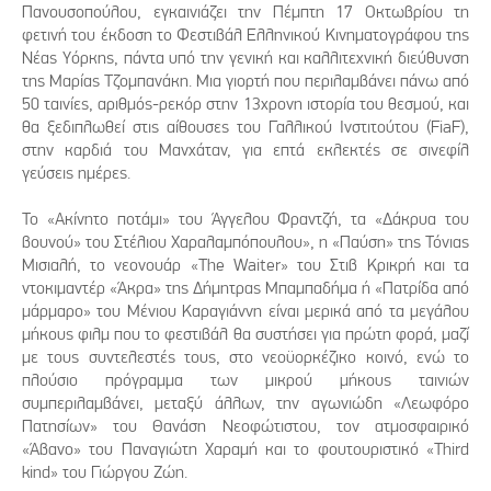
Πανουσοπούλου, εγκαινιάζει την Πέμπτη 17 Οκτωβρίου τη
φετινή του έκδοση το Φεστιβάλ Ελληνικού Κινηματογράφου της
Νέας Υόρκης, πάντα υπό την γενική και καλλιτεχνική διεύθυνση
της Μαρίας Τζομπανάκη. Μια γιορτή που περιλαμβάνει πάνω από
50 ταινίες, αριθμός-ρεκόρ στην 13χρονη ιστορία του θεσμού, και
θα ξεδιπλωθεί στις αίθουσες του Γαλλικού Ινστιτούτου (FiaF),
στην καρδιά του Μανχάταν, για επτά εκλεκτές σε σινεφίλ
γεύσεις ημέρες.
Το «Ακίνητο ποτάμι» του Άγγελου Φραντζή, τα «Δάκρυα του
βουνού» του Στέλιου Χαραλαμπόπουλου», η «Παύση» της Τόνιας
Μισιαλή, το νεονουάρ «The Waiter» του Στιβ Κρικρή και τα
ντοκιμαντέρ «Άκρα» της Δήμητρας Μπαμπαδήμα ή «Πατρίδα από
μάρμαρο» του Μένιου Καραγιάννη είναι μερικά από τα μεγάλου
μήκους φιλμ που το φεστιβάλ θα συστήσει για πρώτη φορά, μαζί
με τους συντελεστές τους, στο νεοϋορκέζικο κοινό, ενώ το
πλούσιο πρόγραμμα των μικρού μήκους ταινιών
συμπεριλαμβάνει, μεταξύ άλλων, την αγωνιώδη «Λεωφόρο
Πατησίων» του Θανάση Νεοφώτιστου, τον ατμοσφαιρικό
«Άβανο» του Παναγιώτη Χαραμή και το φουτουριστικό «Third
kind» του Γιώργου Ζώη.