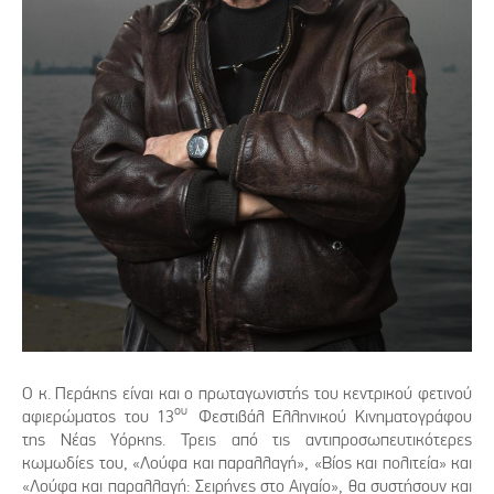
Ο κ. Περάκης είναι και ο πρωταγωνιστής του κεντρικού φετινού
ου
αφιερώματος του 13
Φεστιβάλ Ελληνικού Κινηματογράφου
της Νέας Υόρκης. Τρεις από τις αντιπροσωπευτικότερες
κωμωδίες του, «Λούφα και παραλλαγή», «Βίος και πολιτεία» και
«Λούφα και παραλλαγή: Σειρήνες στο Αιγαίο», θα συστήσουν και