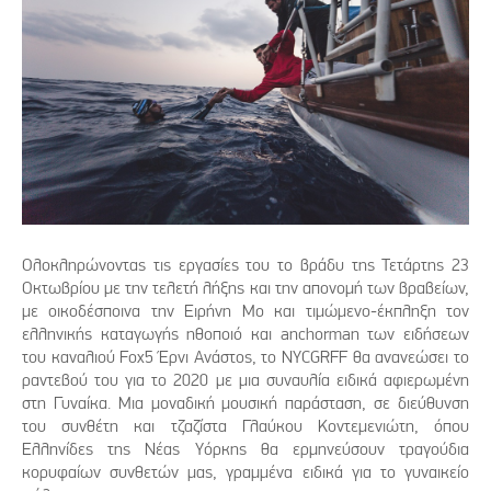
Ολοκληρώνοντας τις εργασίες του το βράδυ της Τετάρτης 23
Οκτωβρίου με την τελετή λήξης και την απονομή των βραβείων,
με οικοδέσποινα την Ειρήνη Μο και τιμώμενο-έκπληξη τον
ελληνικής καταγωγής ηθοποιό και anchorman των ειδήσεων
του καναλιού Fox5 Έρνι Ανάστος, το NYCGRFF θα ανανεώσει το
ραντεβού του για το 2020 με μια συναυλία ειδικά αφιερωμένη
στη Γυναίκα. Μια μοναδική μουσική παράσταση, σε διεύθυνση
του συνθέτη και τζαζίστα Γλαύκου Κοντεμενιώτη, όπου
Ελληνίδες της Νέας Υόρκης θα ερμηνεύσουν τραγούδια
κορυφαίων συνθετών μας, γραμμένα ειδικά για το γυναικείο