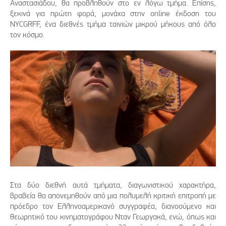
Αναστασιάδου, θα προβληθούν στο εν λόγω τμήμα. Επίσης,
ξεκινά για πρώτη φορά, μονάχα στην online έκδοση του
NYCGRFF, ένα διεθνές τμήμα ταινιών μικρού μήκους από όλο
τον κόσμο.
Στα δύο διεθνή αυτά τμήματα, διαγωνιστικού χαρακτήρα,
βραβεία θα απονεμηθούν από μια πολυμελή κριτική επιτροπή με
πρόεδρο τον Ελληνοαμερικανό συγγραφέα, διανοούμενο και
θεωρητικό του κινηματογράφου Νταν Γεωργακά, ενώ, όπως και