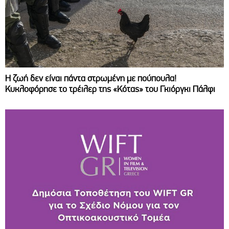
Η ζωή δεν είναι πάντα στρωμένη με πούπουλα!
Κυκλοφόρησε το τρέιλερ της «Κότας» του Γκιόργκι Πάλφι