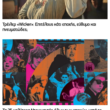
Τρέιλερ «Wicker»: Επιτέλους κάτι εποχής, εύθυμο και
πνευματώδες;