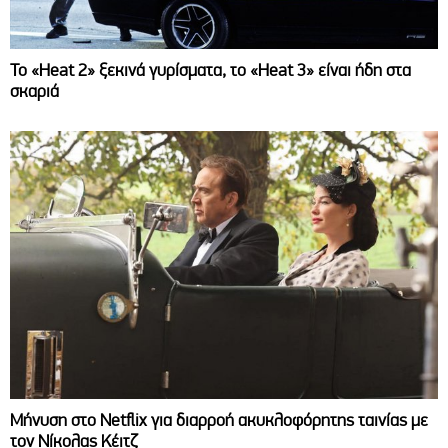
Το «Heat 2» ξεκινά γυρίσματα, το «Heat 3» είναι ήδη στα
σκαριά
Μήνυση στο Netflix για διαρροή ακυκλοφόρητης ταινίας με
τον Νίκολας Κέιτζ