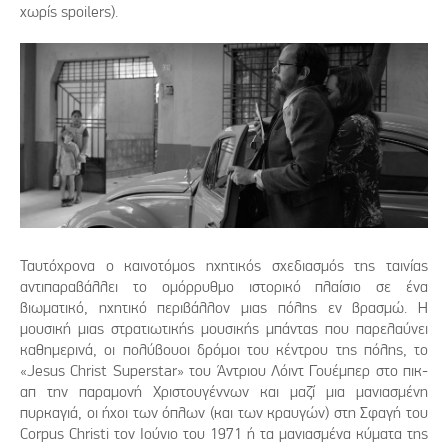
χωρίς spoilers).
Ταυτόχρονα ο καινοτόμος ηχητικός σχεδιασμός της ταινίας
αντιπαραβάλλει το ομόρρυθμο ιστορικό πλαίσιο σε ένα
βιωματικό, ηχητικό περιβάλλον μιας πόλης εν βρασμώ. Η
μουσική μιας στρατιωτικής μουσικής μπάντας που παρελαύνει
καθημερινά, οι πολύβουοι δρόμοι του κέντρου της πόλης, το
«Jesus Christ Superstar» του Άντριου Λόιντ Γουέμπερ στο πικ-
απ την παραμονή Χριστουγέννων και μαζί μια μανιασμένη
πυρκαγιά, οι ήχοι των όπλων (και των κραυγών) στη Σφαγή του
Corpus Christi τον Ιούνιο του 1971 ή τα μανιασμένα κύματα της