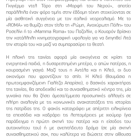
Γκιγιέρμο ντελ Τόρο στη «Μορφή του Νερού», αποτίει
παράλληλα έναν φόρο τιμής στην έβδομη τέχνη στοχεύοντας σε
μία αισθητική συγγένεια με τον ιταλικό νεορεαλισμό. Με το
«ROMA» να θυμίζει στον τίτλο τη «Ρώμη, Ανοχύρωτη Πόλη» του
Ροσελίνι ή το «Mamma Roma» του Παζολίνι, ο Κουαρόν βρίσκει
την κατάλληλη κινηματογραφική υφολογία για να διηγηθεί λιτά
την ιστορία του και μαζί να συμπαρασύρει το θεατή.
Η πλοκή της ταινίας αφορά μία οικογένεια σε κρίση: τα
ενεργητικά παιδιά, η δυσαρεστημένη μητέρα, ο απών πατέρας, η
κουρασμένη γιαγιά. Μαζί τους η Αντέλα και η Κλεό, οι δυο
οικονόμοι που φροντίζουν το σπίτι. Η Κλεό (θαυμάσια η
πρωτοεμφανιζόμενη Γιαλίτζα Απαρίσιο), ο βασικός χαρακτήρας
της ταινίας, θα αποδειχθεί και το συναισθηματικό κέντρο της, μία
γυναίκα που θα ζήσει άμεσα/έμμεσα προσωπικές αλλαγές σε
πλήρη αναλογία με τις κοινωνικές ανακατατάξεις της ιστορίας
της πατρίδας της. Ο φακός καταγράφει με απέριττη ειλικρίνεια
τα επεισόδια και καδράρει τις λεπτομέρειες με χιούμορ (για
παράδειγμα η πρώτη σκηνή του πατέρα και η είσοδος του
αυτοκινήτου του) ή με ανεπιτήδευτο δράμα (σε μία σκηνή
συναισθηματικού σοκ, που καλύτερα να βιώσετε στην αίθουσα