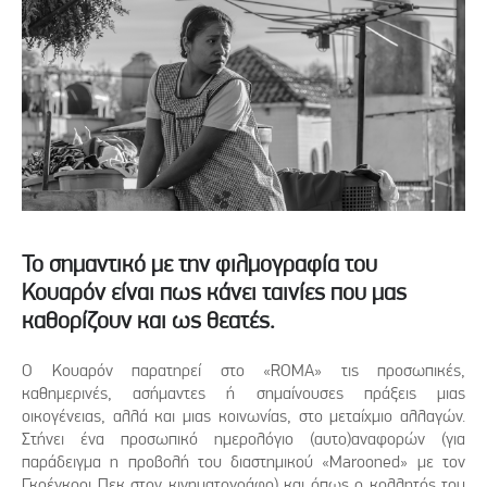
Το σημαντικό με την φιλμογραφία του
Κουαρόν είναι πως κάνει ταινίες που μας
καθορίζουν και ως θεατές.
Ο Κουαρόν παρατηρεί στο «ROMA» τις προσωπικές,
καθημερινές, ασήμαντες ή σημαίνουσες πράξεις μιας
οικογένειας, αλλά και μιας κοινωνίας, στο μεταίχμιο αλλαγών.
Στήνει ένα προσωπικό ημερολόγιο (αυτο)αναφορών (για
παράδειγμα η προβολή του διαστημικού «Marooned» με τον
Γκρέγκορι Πεκ στον κινηματογράφο) και όπως ο κολλητός του