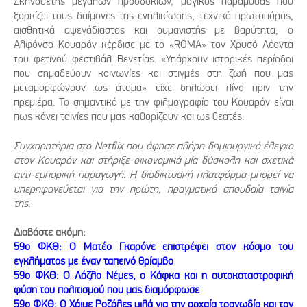
Σκηνοθέτης μεγάλων προσδοκιών, μαγικός παραμυθάς που
ξορκίζει τους δαίμονες της ενηλικίωσης, τεχνικά πρωτοπόρος,
αισθητικά αψεγάδιαστος και ουμανιστής με βαρύτητα, ο
Αλφόνσο Κουαρόν κέρδισε με το «ROMA» τον Χρυσό Λέοντα
του φετινού φεστιβάλ Βενετίας. «Υπάρχουν ιστορικές περίοδοι
που σημαδεύουν κοινωνίες και στιγμές στη ζωή που μας
μεταμορφώνουν ως άτομα» είχε δηλώσει λίγο πριν την
πρεμιέρα. Το σημαντικό με την φιλμογραφία του Κουαρόν είναι
πως κάνει ταινίες που μας καθορίζουν και ως θεατές.
Συγχαρητήρια στο Netflix που άφησε πλήρη δημιουργικό έλεγχο
στον Κουαρόν και στήριξε οικονομικά μία δύσκολη και σχετικά
αντι-εμπορική παραγωγή. Η διαδικτυακή πλατφόρμα μπορεί να
υπερηφανεύεται για την πρώτη, πραγματικά σπουδαία ταινία
της.
Διαβάστε ακόμη:
59ο ΦΚΘ: Ο Ματέο Γκαρόνε επιστρέφει στον κόσμο του
εγκλήματος με έναν ταπεινό θρίαμβο
59ο ΦΚΘ: O Λάζλο Νέμες, ο Κάφκα και η αυτοκαταστροφική
φύση του πολιτισμού που μας διαμόρφωσε
59ο ΦΚΘ: Ο Χάιμε Ροζάλες μιλά για την αρχαία τραγωδία και τον