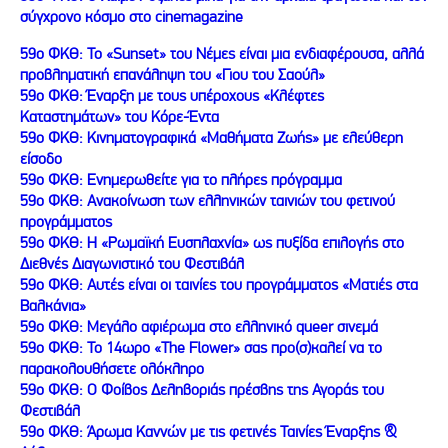
σύγχρονο κόσμο στο cinemagazine
59ο ΦΚΘ: Το «Sunset» του Νέμες είναι μια ενδιαφέρουσα, αλλά
προβληματική επανάληψη του «Γιου του Σαούλ»
59ο ΦΚΘ: Έναρξη με τους υπέροχους «Κλέφτες
Καταστημάτων» του Κόρε-Έντα
59o ΦΚΘ: Κινηματογραφικά «Μαθήματα Ζωής» με ελεύθερη
είσοδο
59ο ΦΚΘ: Ενημερωθείτε για το πλήρες πρόγραμμα
59ο ΦΚΘ: Ανακοίνωση των ελληνικών ταινιών του φετινού
προγράμματος
59ο ΦΚΘ: Η «Ρωμαϊκή Ευσπλαχνία» ως πυξίδα επιλογής στο
Διεθνές Διαγωνιστικό του Φεστιβάλ
59o ΦΚΘ: Αυτές είναι οι ταινίες του προγράμματος «Ματιές στα
Βαλκάνια»
59o ΦΚΘ: Μεγάλο αφιέρωμα στο ελληνικό queer σινεμά
59ο ΦΚΘ: Το 14ωρο «The Flower» σας προ(σ)καλεί να το
παρακολουθήσετε ολόκληρο
59ο ΦΚΘ: Ο Φοίβος Δεληβοριάς πρέσβης της Αγοράς του
Φεστιβάλ
59ο ΦΚΘ: Άρωμα Καννών με τις φετινές Ταινίες Έναρξης &