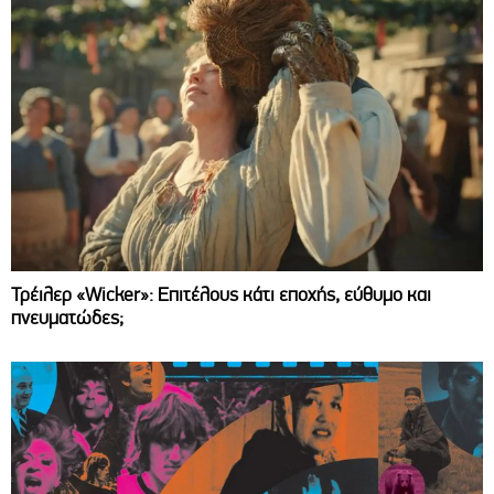
Τρέιλερ «Wicker»: Επιτέλους κάτι εποχής, εύθυμο και
πνευματώδες;