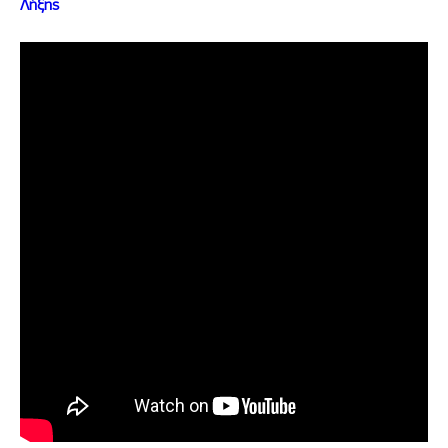
Λήξης