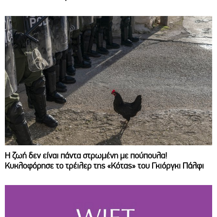
Η ζωή δεν είναι πάντα στρωμένη με πούπουλα!
Κυκλοφόρησε το τρέιλερ της «Κότας» του Γκιόργκι Πάλφι