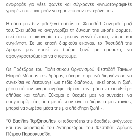
αναφοράς για νέες φωνές και σύγχρονες κινηματογραφικές
γραφές που επιχειρούν να ερμηνεύσουν τον χρόνο μας.
Η πόλη μας δεν φιλοξενεί απλώς το Φεστιβάλ. Συνομιλεί μαζί
του. Έχει μάθει να αναγνωρίζει τη δύναμη της μικρής φόρμας,
εκεί όπου η οικονομία των μέσων γεννά ένταση, νόημα και
συγκίνηση. Σε μια εποχή διαρκούς εικόνας, το Φεστιβάλ της
Δράμας μας καλεί να δούμε ξανά με προσοχή, να
αφουγκραστούμε και να σκεφτούμε.
Ως Πρόεδρος του Πολιτιστικού Οργανισμού Φεστιβάλ Ταινιών
Μικρού Μήκους της Δράμας, εύχομαι η φετινή διοργάνωση να
συνεχίσει να λειτουργεί ως πεδίο διαλόγου, εκεί όπου η ζωή,
μέσα από τον κινηματογράφο, βρίσκει τον τρόπο να ειπωθεί με
αλήθεια και τόλμη. Εύχομαι ο θεσμός μας να συνεχίσει να
υπογραμμίζει ότι, όσο μικρή κι αν είναι η διάρκεια μιας ταινίας,
μπορεί να χωρέσει μέσα της μια ολόκληρη ζωή! ».
*Ο
Βασίλης Τερζόπουλος
, οικοδεσπότης της βραδιάς, ανέγνωσε
και τον χαιρετισμό του Αντιπροέδρου του Φεστιβάλ Δράμας
Πέτρου Παρασκευαΐδη
: