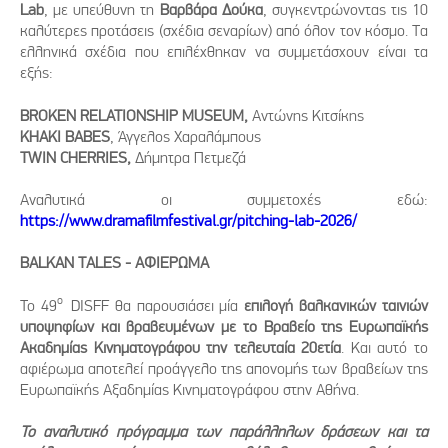
Lab
, με υπεύθυνη τη
Βαρβάρα Δούκα
, συγκεντρώνοντας τις 10
καλύτερες προτάσεις (σχέδια σεναρίων) από όλον τον κόσμο. Tα
ελληνικά σχέδια που επιλέχθηκαν να συμμετάσχουν είναι τα
εξής:
BROKEN
RELATIONSHIP
MUSEUM
,
Αντώνης Κιτσίκης
KHAKI
BABES
, Άγγελος Χαραλάμπους
TWIN
CHERRIES
,
Δήμητρα Πετμεζά
Αναλυτικά οι συμμετοχές εδώ:
https
://
www
.
dramafilmfestival
.
gr
/
pitching
-
lab
-2026/
BALKAN ΤALES -
A
ΦΙΕΡΩΜΑ
ο
Το 49
DISFF θα παρουσιάσει μία
επιλογή βαλκανικών ταινιών
υποψηφίων και βραβευμένων με το Βραβείο της Ευρωπαϊκής
Ακαδημίας Κινηματογράφου την τελευταία 20ετία
. Και αυτό το
αφιέρωμα αποτελεί προάγγελο της απονομής των βραβείων της
Ευρωπαϊκής Αξαδημίας Κινηματογράφου στην Αθήνα.
Το αναλυτικό πρόγραμμα των παράλληλων δράσεων και τα