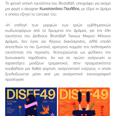
Τη φετινή οπτική ταυτότητα του Φεστιβάλ, υπογράφει για ακόμη
μια φορά ο designer
Κωνσταντίνος Παυλίδης
, με έδρα τη Δράμα
ο οποίος εξηγεί το concept του:
«Η επιλογή των μορφών των τριών εμβληματικών
κωδωνοφόρων από τα δρώμενα της Δράμας, για την 49η
ταυτότητα του Διεθνούς Φεστιβάλ Ταινιών Μικρού Μήκους
Δράμας, δεν έγινε για λόγους διακόσμησης, αλλά επειδή
αποτελούν το πιο ζωντανό, αρχέγονο κομμάτι της πολιτισμικής
ταυτότητας της περιοχής, λειτουργώντας ως φύλακες της
διονυσιακής παράδοσης. Αν και σε πρώτη ανάγνωση οι
χαρακτήρες μοιάζουν τρομακτικοί, στην πραγματικότητα
κουβαλούν μια βαθιά γιορτινή, αναγεννητική ενέργεια, η οποία
ξεκλειδώνεται μέσα από μια ανατρεπτική εικονογραφική
προσέγγιση.