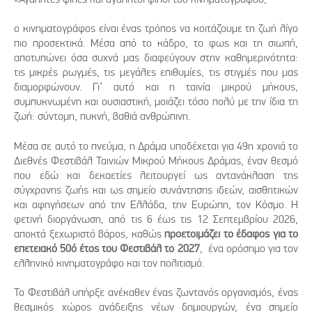
ο κινηματογράφος είναι ένας τρόπος να κοιτάζουμε τη ζωή λίγο
πιο προσεκτικά. Μέσα από το κάδρο, το φως και τη σιωπή,
αποτυπώνει όσα συχνά μας διαφεύγουν στην καθημερινότητα:
τις μικρές ρωγμές, τις μεγάλες επιθυμίες, τις στιγμές που μας
διαμορφώνουν. Γι’ αυτό και η ταινία μικρού μήκους,
συμπυκνωμένη και ουσιαστική, μοιάζει τόσο πολύ με την ίδια τη
ζωή: σύντομη, πυκνή, βαθιά ανθρώπινη.
Μέσα σε αυτό το πνεύμα, η Δράμα υποδέχεται για 49η χρονιά το
Διεθνές Φεστιβάλ Ταινιών Μικρού Μήκους Δράμας, έναν θεσμό
που εδώ και δεκαετίες λειτουργεί ως αντανάκλαση της
σύγχρονης ζωής και ως σημείο συνάντησης ιδεών, αισθητικών
και αφηγήσεων από την Ελλάδα, την Ευρώπη, τον Κόσμο. Η
φετινή διοργάνωση, από τις 6 έως τις 12 Σεπτεμβρίου 2026,
αποκτά ξεχωριστό βάρος, καθώς
προετοιμάζει το έδαφος για το
επετειακό 50ό έτος του Φεστιβάλ το 2027
, ένα ορόσημο για τον
ελληνικό κινηματογράφο και τον πολιτισμό.
Το Φεστιβάλ υπήρξε ανέκαθεν ένας ζωντανός οργανισμός, ένας
θεσμικός χώρος ανάδειξης νέων δημιουργών, ένα σημείο