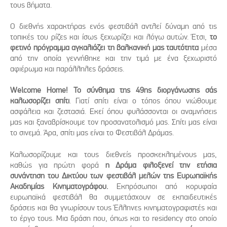
τους βήματα.
Ο διεθνής χαρακτήρας ενός φεστιβάλ αντλεί δύναμη από τις
τοπικές του ρίζες και ίσως ξεχωρίζει και λόγω αυτών. Έτσι,
το
φετινό πρόγραμμα αγκαλιάζει τη βαλκανική μας ταυτότητα
μέσα
από την οποία γεννήθηκε και την τιμά με ένα ξεχωριστό
αφιέρωμα και παράλληλες δράσεις.
Welcome Home!
Το σύνθημα της 49ης διοργάνωσης
σάς
καλωσορίζει σπίτι
. Γιατί σπίτι είναι ο τόπος όπου νιώθουμε
ασφάλεια και ζεστασιά. Εκεί όπου φυλάσσονται οι αναμνήσεις
μας και ξαναβρίσκουμε τον προσανατολισμό μας. Σπίτι μας είναι
το σινεμά. Άρα, σπίτι μας είναι το Φεστιβάλ Δράμας.
Καλωσορίζουμε και τους διεθνείς προσκεκλημένους μας,
καθώς για πρώτη φορά
η Δράμα φιλοξενεί την ετήσια
συνάντηση του Δικτύου των φεστιβάλ μελών της Ευρωπαϊκής
Ακαδημίας Κινηματογράφου.
Εκπρόσωποι από κορυφαία
ευρωπαϊκά φεστιβάλ θα συμμετάσχουν σε εκπαιδευτικές
δράσεις και θα γνωρίσουν τους Έλληνες κινηματογραφιστές και
το έργο τους. Μια δράση που, όπως και το residency στο οποίο