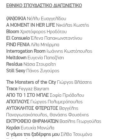
ΕΘΝΙΚΟ ΣΠΟΥΔΑΣΤΙΚΟ ΔΙΑΓΩΝΙΣΤΙΚΟ
(AN)OIKIA
Νέλλυ Ευαγγελίδου
A MOMENT IN HER LIFE
Νικόλας Κωστής
Bloom
Χριστόφορος Ηροδότου
El Consuelo
Έλενα Παπακωνσταντίνου
FIND FENIA
Λίλα Μπάρμπα
Interrogation Room
Ιωάννης Κωστόπουλος
Meltdown
Ευγενία Παπαζήση
Resídua
Νάσια Στουραΐτη
Still Sexy
Πάνος Ζυγούρος
The Monsters of the City
Γιώργος Βλάσσης
Trace
Feyyaz Bayram
ΑΠΟ ΤΟ 1 ΣΤΟ ΜΠΛΕ
Σοφία Πριόβολου
ΑΠΟΠΛΟΥΣ
Γιώργος Πολυμερόπουλος
ΑΥΤΟΚΛΗΤΟΣ ΦΤΕΡΩΤΟΣ
Βαγγέλης
Παναγιωτακόπουλος, Θανάσης Φουσέκης
ΕΚΤΡΟΦΕΙΟ ΘΗΡΑΜΑΤΩΝ
Bασίλης Γεωργούλας
Κεράσι
Ευτυχία Μανώλα
Ο γάμος της ξαδέρφης μου
Σίλβα Τσουμάνα