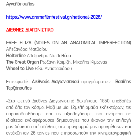
Αγγελόπουλος
https://www.dramafilmfestival.gr/national-2026/
ΔΙΕΘΝΕΣ ΔΙΑΓΩΝΙΣΤΙΚΟ
FREE ELIZA (NOTES ON AN ANATOMICAL IMPERFECTION)
Αλεξάνδρα Ματθαίου
Holterline
Αλεξανδρα Ντεληθέου
The Great Organ
Ρωξάνη Κριμίζη, Μιχάλης Κίμωνας
Wheel to Live
Βίκυ Αναστασιάδου
Επικεφαλής
Διεθνούς Διαγωνιστικού
προγράμματος:
Βασίλης
Τερζόπουλος
«Στο φετινό Διεθνές Διαγωνιστικό δεχτήκαμε 1850 υποβολές
από όλο τον κόσμο. Μαζί με μία 12μελή ομάδα εκλεκτόρων, τις
παρακολουθήσαμε και τις αξιολογήσαμε, και ανάμεσα σε
ιδιαίτερα ενδιαφέρουσες δημιουργίες που έκαναν την επιλογή
μας δύσκολη στ’ αλήθεια, στο πρόγραμμά μας προκρίθηκαν και
εντάχθηκαν 26 ταινίες που εκπροσωπούν την κινηματογραφική