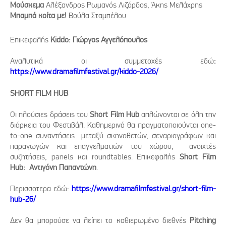
Μούσκεμα
Αλέξανδρος Ρωμανός Λιζάρδος, Άκης Μελάχρης
Μπαμπά κοίτα με!
Βούλα Σταμπέλου
Επικεφαλής
Kiddo
: Γιώργος Αγγελόπουλος
Αναλυτικά οι συμμετοχές εδώ
:
https://www.dramafilmfestival.gr/kiddo-2026/
SHORT
FILM
HUB
Οι πλούσιες δράσεις του
Short Film Hub
απλώνονται σε όλη την
διάρκεια του Φεστιβάλ. Καθημερινά θα πραγματοποιούνται one-
to-one συναντήσεις μεταξύ σκηνοθετών, σεναριογράφων και
παραγωγών και επαγγελματιών του χώρου, ανοιχτές
συζητήσεις, panels και roundtables. Επικεφαλής
Short Film
Hub:
Αντιγόνη Παπαντώνη
.
Περισσοτερα εδώ:
https://www.dramafilmfestival.gr/short-film-
hub-26/
Δεν θα μπορούσε να λείπει το καθιερωμένο διεθνές
P
itching