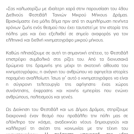
«Σας καλωσορίζω με ιδιαίτερη χαρά στην παρουσίαση του 49ου
Διεθνούς Φεστιβάλ Ταινιών Μικρού Μήκους Δράμας.
Βρισκόμαστε ένα μόλις βήμα πριν από τη συμπλήρωση πενήντα
χρόνων ζωής ενός θεσμού που έχει ταυτιστεί με την ιστορία της
πόλης μας και έχει εξελιχθεί σε σημείο αναφοράς για τον
ελληνικό και διεθνή κινηματογράφο μικρού μήκους.
Καθώς πλησιάζουμε σε αυτή τη σημαντική επέτειο, το Φεστιβάλ
επιστρέφει συμβολικά στις ρίζες του. Από τα διονυσιακά
δρώμενα της δραμινής γης μέχρι τη σκοτεινή αίθουσα του
κινηματογράφου, η ανάγκη του ανθρώπου να αφηγείται ιστορίες
παραμένει αναλλοίωτη. Ίσως γι’ αυτό ο κινηματογράφος να είναι
η σύγχρονη τελετουργία της αφήγησης· ένας χώρος
συνάντησης, έκφρασης και κοινής εμπειρίας που ενώνει
ανθρώπους, πολιτισμούς και γενιές.
Ως Διοίκηση του Φεστιβάλ και ως Δήμος Δράμας, στηρίζουμε
διαχρονικά έναν θεσμό που προβάλλει την πόλη μας σε
ολόκληρο τον κόσμο, αναδεικνύει νέους δημιουργούς και
καλλιεργεί τη σχέση της κοινωνίας με την τέχνη του