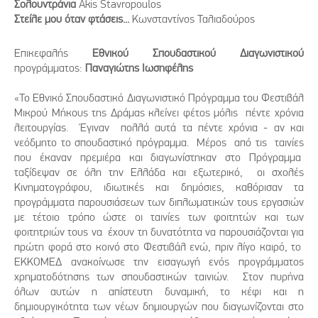
Σολουντράνια
Akis Stavropoulos
Στείλε μου όταν φτάσεις...
Κωνσταντίνος Ταλιαδούρος
Επικεφαλής
Εθνικού Σπουδαστικού Διαγωνιστικού
προγράμματος:
Παναγιώτης Ιωσηφέλης
«Το Εθνικό Σπουδαστικό Διαγωνιστικό Πρόγραμμα του Φεστιβάλ
Μικρού Μήκους της Δράμας κλείνει φέτος μόλις πέντε χρόνια
λειτουργίας. Έγιναν πολλά αυτά τα πέντε χρόνια - αν και
νεόδμητο το σπουδαστικό πρόγραμμα. Μέρος από τις ταινίες
που έκαναν πρεμιέρα και διαγωνίστηκαν στο Πρόγραμμα
ταξίδεψαν σε όλη την Ελλάδα και εξωτερικό, οι σχολές
Κινηματογράφου, ιδιωτικές και δημόσιες, καθόρισαν τα
προγράμματα παρουσιάσεων των διπλωματικών τους εργασιών
με τέτοιο τρόπο ώστε οι ταινίες των φοιτητών και των
φοιτητριών τους να έχουν τη δυνατότητα να παρουσιάζονται για
πρώτη φορά στο κοινό στο Φεστιβάλ ενώ, πριν λίγο καιρό, το
ΕΚΚΟΜΕΔ ανακοίνωσε την εισαγωγή ενός προγράμματος
χρηματοδότησης των σπουδαστικών ταινιών. Στον πυρήνα
όλων αυτών η απίστευτη δυναμική, το κέφι και η
δημιουργικότητα των νέων δημιουργών που διαγωνίζονται στο