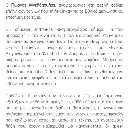
Ο
Γιώργος Αγγελόπουλος
, αναφερόμενος στη φετινή σοδειά
ελληνικών ταινιών που επιλέχθηκαν για το Εθνικό Διαγωνιστικό,
επεσήμανε τα εξής:
«Τι σημαίνει ελληνικός κινηματογράφος σήμερα; Τι τον
απασχολεί; Τι τον κινητοποιεί; Τι τον διαφοροποιεί; Απαντήσεις
που σίγουρα δεν είναι εύκολες, αλλά όπως κάθε χρόνο, έτσι και
φέτος βρίσκονται ανάμεσα στις ταινίες του Εθνικού
Διαγωνιστικού του Φεστιβάλ της Δράμας. Οι ελληνικές ταινίες
μικρού μήκους είναι σαν πολύχρωμες ψηφίδες. Μπορεί σε
κάποιες οι γωνίες τους να είναι λίγο «φαγωμένες» ή να τους
λείπει μια γυαλάδα. Όλες μαζί όμως τελικά, συνθέτουν ένα
εντυπωσιακό ψηφιδωτό και μια υπόσχεση για το μέλλον του
ελληνικού κινηματογράφου.
Πολλές οι θεματικές των ταινιών και φέτος. Οι δημιουργοί
εξετάζουν την ελληνική οικογένεια, αλλά πλέον πιο στοχευμένα
και με μια ψυχαναλυτική διάθεση. Ταυτόχρονα, η ανάγκη για
αντίσταση παραμένει στη ψυχή των νέων κινηματογραφιστών
που επιδιώκουν, έστω και μέσω της τέχνης, να ανατρέψουν
λάθη που έχουν καθιερωθεί ως κανονικότητα. Οι queer