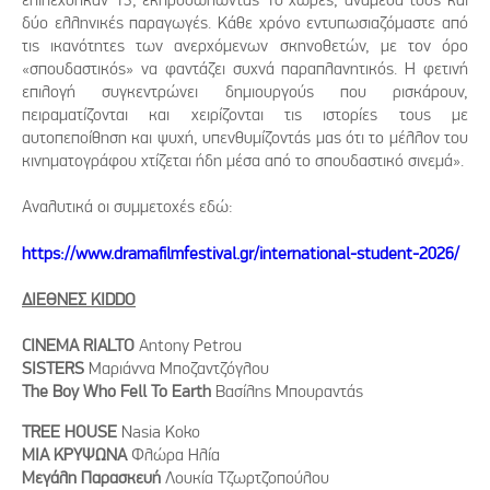
δύο ελληνικές παραγωγές. Κάθε χρόνο εντυπωσιαζόμαστε από
τις ικανότητες των ανερχόμενων σκηνοθετών, με τον όρο
«σπουδαστικός» να φαντάζει συχνά παραπλανητικός. Η φετινή
επιλογή συγκεντρώνει δημιουργούς που ρισκάρουν,
πειραματίζονται και χειρίζονται τις ιστορίες τους με
αυτοπεποίθηση και ψυχή, υπενθυμίζοντάς μας ότι το μέλλον του
κινηματογράφου χτίζεται ήδη μέσα από το σπουδαστικό σινεμά».
Αναλυτικά οι συμμετοχές εδώ:
https://www.dramafilmfestival.gr/international-student-2026/
ΔΙΕΘΝΕΣ
KIDDO
CINEMA RIALTO
Antony Petrou
SISTERS
Μαριάννα Μποζαντζόγλου
The Boy Who Fell To Earth
Βασίλης Μπουραντάς
TREE HOUSE
Νasia Κoko
MIA
ΚΡΥΨΩΝΑ
Φλώρα Ηλία
Μεγάλη Παρασκευή
Λουκία Τζωρτζοπούλου