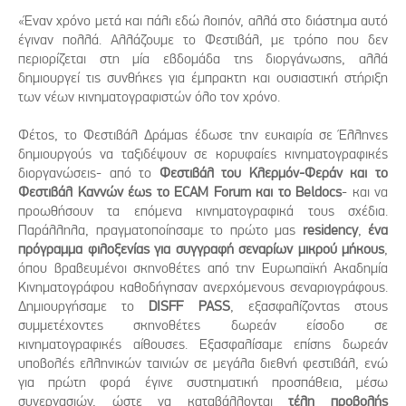
«Έναν χρόνο μετά και πάλι εδώ λοιπόν, αλλά στο διάστημα αυτό
έγιναν πολλά. Αλλάζουμε το Φεστιβάλ, με τρόπο που δεν
περιορίζεται στη μία εβδομάδα της διοργάνωσης, αλλά
δημιουργεί τις συνθήκες για έμπρακτη και ουσιαστική στήριξη
των νέων κινηματογραφιστών όλο τον χρόνο.
Φέτος, το Φεστιβάλ Δράμας έδωσε την ευκαιρία σε Έλληνες
δημιουργούς να ταξιδέψουν σε κορυφαίες κινηματογραφικές
διοργανώσεις- από το
Φεστιβάλ του Κλερμόν-Φεράν και το
Φεστιβάλ Καννών έως το ECAM Forum και το Beldocs
- και να
προωθήσουν τα επόμενα κινηματογραφικά τους σχέδια.
Παράλληλα, πραγματοποίησαμε το πρώτο μας
residency
,
ένα
πρόγραμμα φιλοξενίας για συγγραφή σεναρίων μικρού μήκους
,
όπου βραβευμένοι σκηνοθέτες από την Ευρωπαϊκή Ακαδημία
Κινηματογράφου καθοδήγησαν ανερχόμενους σεναριογράφους.
Δημιουργήσαμε το
DISFF PASS
, εξασφαλίζοντας στους
συμμετέχοντες σκηνοθέτες δωρεάν είσοδο σε
κινηματογραφικές αίθουσες. Εξασφαλίσαμε επίσης δωρεάν
υποβολές ελληνικών ταινιών σε μεγάλα διεθνή φεστιβάλ, ενώ
για πρώτη φορά έγινε συστηματική προσπάθεια, μέσω
συνεργασιών, ώστε να καταβάλλονται
τέλη προβολής