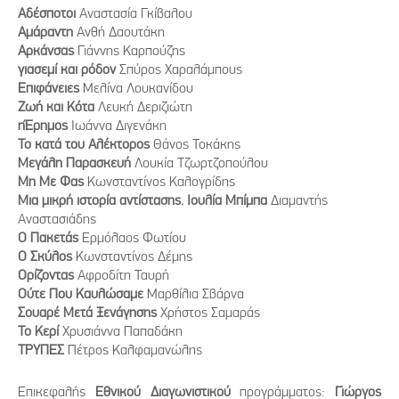
Αδέσποτοι
Αναστασία Γκίβαλου
Αμάραντη
Ανθή Δαουτάκη
Αρκάνσας
Γιάννης Καρπούζης
γιασεμί και ρόδον
Σπύρος Χαραλάμπους
Επιφάνειες
Μελίνα Λουκανίδου
Ζωή και Κότα
Λευκή Δεριζιώτη
ηΈρημος
Ιωάννα Διγενάκη
Το κατά του Αλέκτορος
Θάνος Τοκάκης
Μεγάλη Παρασκευή
Λουκία Τζωρτζοπούλου
Μη Με Φας
Κωνσταντίνος Καλογρίδης
Μια μικρή ιστορία αντίστασης. Ιουλία Μπίμπα
Διαμαντής
Αναστασιάδης
Ο Πακετάς
Ερμόλαος Φωτίου
Ο Σκύλος
Κωνσταντίνος Δέμης
Ορίζοντας
Αφροδίτη Ταυρή
Ούτε Που Καυλώσαμε
Μαρθίλια Σβάρνα
Σουαρέ Μετά Ξενάγησης
Χρήστος Σαμαράς
Το Κερί
Χρυσιάννα Παπαδάκη
ΤΡΥΠΕΣ
Πέτρος Καλφαμανώλης
Επικεφαλής
Εθνικού Διαγωνιστικού
προγράμματος:
Γιώργος