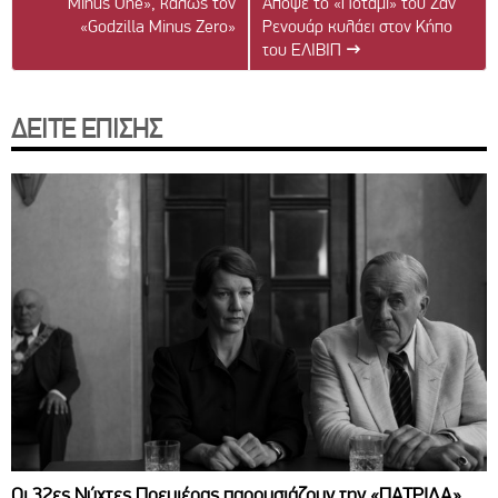
Minus One», καλώς τον
Απόψε το «Ποτάμι» του Ζαν
«Godzilla Minus Zero»
Ρενουάρ κυλάει στον Κήπο
του ΕΛΙΒΙΠ
→
ΔΕΙΤΕ ΕΠΙΣΗΣ
Οι 32ες Νύχτες Πρεμιέρας παρουσιάζουν την «ΠΑΤΡΙΔΑ»