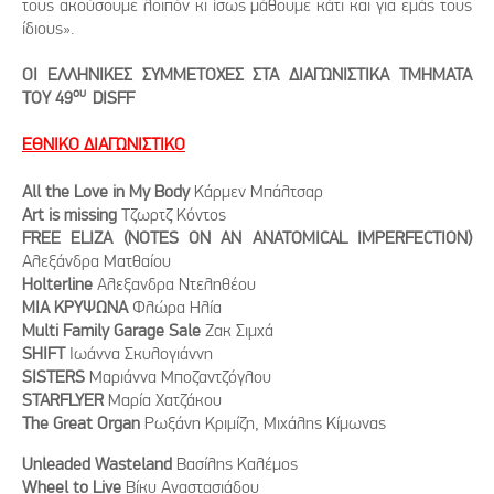
τους ακούσουμε λοιπόν κι ίσως μάθουμε κάτι και για εμάς τους
ίδιους».
ΟΙ ΕΛΛΗΝΙΚΕΣ ΣΥΜΜΕΤΟΧΕΣ ΣΤΑ ΔΙΑΓΩΝΙΣΤΙΚΑ ΤΜΗΜΑΤΑ
ου
ΤΟΥ 49
DISFF
ΕΘΝΙΚΟ ΔΙΑΓΩΝΙΣΤΙΚΟ
All the Love in My Body
Κάρμεν Μπάλτσαρ
Art is missing
Τζωρτζ Κόντος
FREE ELIZA (NOTES ON AN ANATOMICAL IMPERFECTION)
Αλεξάνδρα Ματθαίου
Holterline
Αλεξανδρα Ντεληθέου
MIA ΚΡΥΨΩΝΑ
Φλώρα Ηλία
Multi Family Garage Sale
Ζακ Σιμχά
SHIFT
Ιωάννα Σκυλογιάννη
SISTERS
Μαριάννα Μποζαντζόγλου
STARFLYER
Μαρία Χατζάκου
The Great Organ
Ρωξάνη Κριμίζη, Μιχάλης Κίμωνας
Unleaded Wasteland
Βασίλης Καλέμος
Wheel to Live
Βίκυ Αναστασιάδου