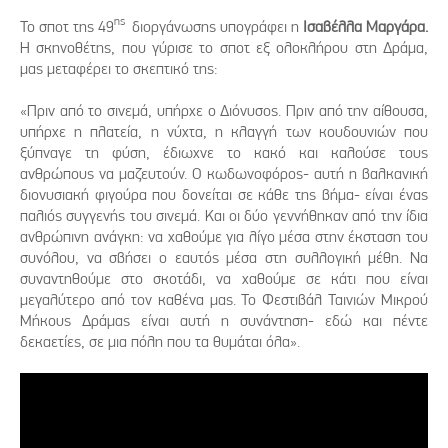
ης
Το σποτ της 49
διοργάνωσης υπογράφει η
Ισαβέλλα Μαργάρα.
Η σκηνοθέτης, που γύρισε το σποτ εξ ολοκλήρου στη Δράμα,
μας μεταφέρει το σκεπτικό της:
«Πριν από το σινεμά, υπήρχε ο Διόνυσος. Πριν από την αίθουσα,
υπήρχε η πλατεία, η νύχτα, η κλαγγή των κουδουνιών που
ξύπναγε τη φύση, έδιωχνε το κακό και καλούσε τους
ανθρώπους να μαζευτούν. Ο κωδωνοφόρος- αυτή η βαλκανική
διονυσιακή φιγούρα που δονείται σε κάθε της βήμα- είναι ένας
παλιός συγγενής του σινεμά. Και οι δύο γεννήθηκαν από την ίδια
ανθρώπινη ανάγκη: να χαθούμε για λίγο μέσα στην έκσταση του
συνόλου, να σβήσει ο εαυτός μέσα στη συλλογική μέθη. Να
συναντηθούμε στο σκοτάδι, να χαθούμε σε κάτι που είναι
μεγαλύτερο από τον καθένα μας. Το Φεστιβάλ Ταινιών Μικρού
Μήκους Δράμας είναι αυτή η συνάντηση- εδώ και πέντε
δεκαετίες, σε μια πόλη που τα θυμάται όλα».