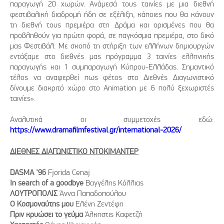
παραγωγή 20 χωρών. Ανάμεσά τους ταινίες με μια διεθνή
φεστιβαλική διαδρομή ήδη σε εξέλιξη, κάποιες που θα κάνουν
τη διεθνή τους πρεμιέρα στη Δράμα και ορισμένες που θα
προβληθούν για πρώτη φορά, σε παγκόσμια πρεμιέρα, στο δικό
μας Φεστιβάλ. Με σκοπό τη στήριξη των ελλήνων δημιουργών
εντάξαμε στο διεθνές μας πρόγραμμα 3 ταινίες ελληνικής
παραγωγής και 1 συμπαραγωγή Κύπρου-Ελλάδας. Σημαντικό
τέλος να αναφερθεί πως φέτος στο Διεθνές Διαγωνιστικό
δίνουμε διακριτό χώρο στο Animation με 6 πολύ ξεχωριστές
ταινίες».
Αναλυτικά οι συμμετοχές εδώ:
https://www.dramafilmfestival.gr/international-2026/
ΔΙΕΘΝΕΣ ΔΙΑΓΩΝΙΣΤΙΚΟ ΝΤΟΚΙΜΑΝΤΕΡ
DASMA '96
Fjorida Cenaj
In search of a goodbye
Βαγγέλης Κόλλιας
ΛΟΥΤΡΟΠΟΛΙΣ
Άννα Παπαδοπούλου
Ο Κοσμοναύτης μου
Ελένη Ζεντέφη
Πριν κρυώσει το γεύμα
Άλκηστις Καφετζή