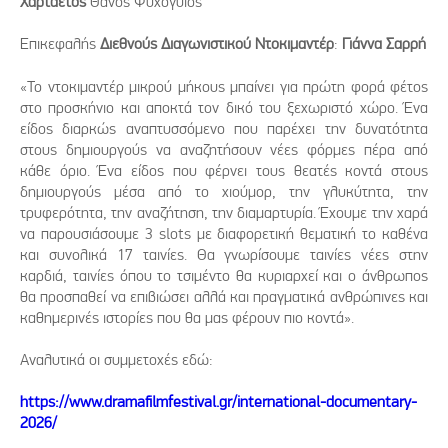
Χαρταετός
Θάνος Ψυχογυιός
Επικεφαλής
Διεθνούς Διαγωνιστικού Ντοκιμαντέρ
:
Γιάννα Σαρρή
«Το ντοκιμαντέρ μικρού μήκους μπαίνει για πρώτη φορά φέτος
στο προσκήνιο και αποκτά τον δικό του ξεχωριστό χώρο. Ένα
είδος διαρκώς αναπτυσσόμενο που παρέχει την δυνατότητα
στους δημιουργούς να αναζητήσουν νέες φόρμες πέρα από
κάθε όριο. Ένα είδος που φέρνει τους θεατές κοντά στους
δημιουργούς μέσα από το χιούμορ, την γλυκύτητα, την
τρυφερότητα, την αναζήτηση, την διαμαρτυρία. Έχουμε την χαρά
να παρουσιάσουμε 3 slots με διαφορετική θεματική το καθένα
και συνολικά 17 ταινίες. Θα γνωρίσουμε ταινίες νέες στην
καρδιά, ταινίες όπου το τσιμέντο θα κυριαρχεί και ο άνθρωπος
θα προσπαθεί να επιβιώσει αλλά και πραγματικά ανθρώπινες και
καθημερινές ιστορίες που θα μας φέρουν πιο κοντά».
Αναλυτικά οι συμμετοχές εδώ:
https://www.dramafilmfestival.gr/international-documentary-
2026/