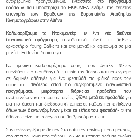
αναφέρθηκα προηγουμένως, εντάσσεται στο
πρόγραμμα
δράσεων που υποστηρίζει το ΕΚΚΟΜΕΔ ενόψει της τελετής
απονομής των Βραβείων της Ευρωπαϊκής Ακαδημίας
Κινηματογράφου στην Αθήνα
.
Καλωσορίζουμε το Ντοκιμαντέρ
, με ένα
νέο διεθνές
διαγωνιστικό πρόγραμμα
, συνοδευτικά πάνελ, το διεθνές
εργαστήριο Young Balkans και ένα μοναδικό αφιέρωμα σε μια
μεγάλη Ελληνίδα δημιουργό.
Και φυσικά καλωσορίζουμε εσάς, τους θεατές. Φέτος
επενδύουμε στη συλλογική εμπειρία της θέασης και προχωράμε
σε δομικές αλλαγές για ένα φεστιβάλ πιο φιλικό προς τον
επισκέπτη:
λιγότερα αλλά πιο συγκροτημένα διαγωνιστικά
προγράμματα
,
μικρότερης διάρκειας προβολές
που
αναδεικνύουν καλύτερα τις ταινίες,
Q&As μετά τις προβολές
για
μια πιο άμεση και διαδραστική εμπειρία, καθώς και
φιλοξενία
όλων των διαγωνιζομένων μέχρι το τέλος του φεστιβάλ
- αυτοί
άλλωστε είναι και ο λόγος που θα βρισκόμαστε εκεί.
Σας καλωσορίζουμε λοιπόν. Στο σπίτι της ταινίας μικρού μήκους,
στο σπίτι του κινηματογράφου. Το 49ο Φεστιβάλ Δράμας ανοίγει