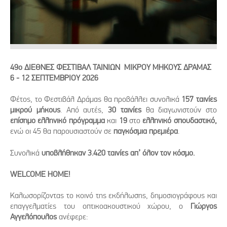
49o ΔΙΕΘΝΕΣ ΦΕΣΤΙΒΑΛ ΤΑΙΝΙΩΝ ΜΙΚΡΟΥ ΜΗΚΟΥΣ ΔΡΑΜΑΣ
6 - 12 ΣΕΠΤΕΜΒΡΙΟΥ 2026
Φέτος, το Φεστιβάλ Δράμας θα προβάλλει συνολικά
157 ταινίες
μικρού μήκους
. Από αυτές,
30 ταινίες
θα διαγωνιστούν στο
επίσημο ελληνικό πρόγραμμα
και
19
στο
ελληνικό σπουδαστικό,
ενώ οι 45 θα παρουσιαστούν σε
παγκόσμια πρεμιέρα
.
Συνολικά
υποβλήθηκαν 3.420 ταινίες απ’ όλον τον κόσμο.
WELCOME HOME!
Καλωσορίζοντας το κοινό της εκδήλωσης, δημοσιογράφους και
επαγγελματίες του οπτικοακουστικού χώρου, ο
Γιώργος
Αγγελόπουλος
ανέφερε: