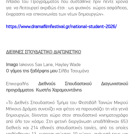
πλαίσιο του Προγράμματος που συστάθηκε πριν πέντε χρόνια
για να λειτουργεί ακριβώς έτσι : ως φυσικός χώρος ασφάλειας,
έκφρασης και επικοινωνίας των νέων δημιουργών».
https://www.dramafilmfestival.gr/national-student-2026/
ΔΙΕΘΝΕΣ ΣΠΟΥΔΑΣΤΙΚΟ ΔΙΑΓΩΝΙΣΤΙΚΟ
Imago
Iakovos Sax Lane, Hayley Wade
Ο γάμος της ξαδέρφης μου
Σίλβα Τσουμάνα
Επικεφαλής
Διεθνούς Σπουδαστικού
Διαγωνιστικού
προγράμματος
:
Κωστής Χαραμουντάνης
«Το Διεθνές Σπουδαστικό Τμήμα του Φεστιβάλ Ταινιών Μικρού
Μήκους Δράμας συνεχίζει και φέτος να παρουσιάζει τη νέα γενιά
δημιουργών, δίνοντας χώρο στον σπουδαστικό κινηματογράφο
από όλο τον κόσμο. Στη φετινή διοργάνωση υποβλήθηκαν 653
διεθνείς και 214 εθνικές σπουδαστικές ταινίες, από τις οποίες
επιλέχθηκαν 13, εκπροσωπώντας 10 χώρες, ανάμεσά τους και