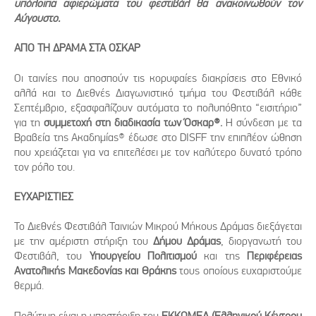
υπόλοιπα αφιερώματα του φεστιβάλ θα ανακοινωθούν τον
Αύγουστο.
ΑΠΟ ΤΗ ΔΡΑΜΑ ΣΤΑ ΟΣΚΑΡ
Οι ταινίες που αποσπούν τις κορυφαίες διακρίσεις στο Εθνικό
αλλά και το Διεθνές Διαγωνιστικό τμήμα του Φεστιβάλ κάθε
Σεπτέμβριο, εξασφαλίζουν αυτόματα το πολυπόθητο “εισιτήριο”
για τη
συμμετοχή στη διαδικασία των Όσκαρ®.
Η σύνδεση με τα
Βραβεία της Ακαδημίας® έδωσε στο DISFF την επιπλέον ώθηση
που χρειάζεται για να επιτελέσει με τον καλύτερο δυνατό τρόπο
τον ρόλο του.
ΕΥΧΑΡΙΣΤΙΕΣ
Το Διεθνές Φεστιβάλ Ταινιών Μικρού Μήκους Δράμας διεξάγεται
με την αμέριστη στήριξη του
Δήμου Δράμας
, διοργανωτή του
Φεστιβάλ, του
Υπουργείου Πολιτισμού
και της
Περιφέρειας
Ανατολικής Μακεδονίας και Θράκης
τους οποίους ευχαριστούμε
θερμά.
Πολύτιμη είναι η υποστήριξη του
ΕΚΚΟΜΕΔ (Ελληνικού Κέντρου