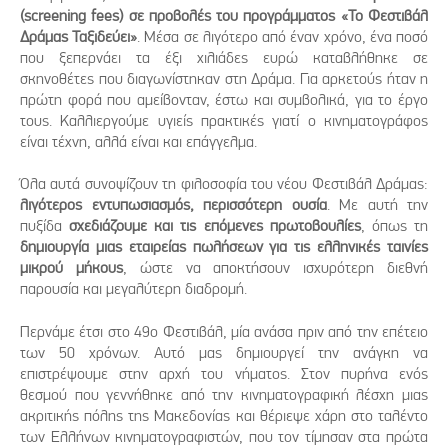
(screening fees) σε προβολές του προγράμματος «Το Φεστιβάλ
Δράμας Ταξιδεύει»
. Μέσα σε λιγότερο από έναν χρόνο, ένα ποσό
που ξεπερνάει τα έξι χιλιάδες ευρώ καταβλήθηκε σε
σκηνοθέτες που διαγωνίστηκαν στη Δράμα. Για αρκετούς ήταν η
πρώτη φορά που αμείβονταν, έστω και συμβολικά, για το έργο
τους. Καλλιεργούμε υγιείς πρακτικές γιατί ο κινηματογράφος
είναι τέχνη, αλλά είναι και επάγγελμα.
Όλα αυτά συνοψίζουν τη φιλοσοφία του νέου Φεστιβάλ Δράμας:
λιγότερος εντυπωσιασμός, περισσότερη ουσία
. Με αυτή την
πυξίδα
σχεδιάζουμε και τις επόμενες πρωτοβουλίες
, όπως τη
δημιουργία μιας εταιρείας πωλήσεων για τις ελληνικές ταινίες
μικρού μήκους
, ώστε να αποκτήσουν ισχυρότερη διεθνή
παρουσία και μεγαλύτερη διαδρομή.
Περνάμε έτσι στο 49ο Φεστιβάλ, μία ανάσα πριν από την επέτειο
των 50 χρόνων. Αυτό μας δημιουργεί την ανάγκη να
επιστρέψουμε στην αρχή του νήματος. Στον πυρήνα ενός
θεσμού που γεννήθηκε από την κινηματογραφική λέσχη μιας
ακριτικής πόλης της Μακεδονίας και θέριεψε χάρη στο ταλέντο
των Ελλήνων κινηματογραφιστών, που τον τίμησαν στα πρώτα