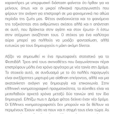
χαρακτήρες με υπερφυσική διάσταση φαίνεται ότι ήρθαν για να
μείνουν, όπως και οι μικροί ηλικιακά πρωταγωνιστές που
φέρουν την ανάγκη για επιστροφή σε μια φαινομενικά πιο αθώα
περίοδο της ζωής μας. Φέτος αναδεικνύεται και το φαινόμενο
της τοξικότητας στις ανθρώπινες σχέσεις αλλά και η απάντηση
σε αυτή, που βρίσκεται στην αγάπη και στον έρωτα- ή έστω
στην ατέρμονη αναζήτηση τους. Ο στόχος για ένα καλύτερο
αύριο μπορεί για πολλούς να μοιάζει φαντασίωση, αλλά
ευτυχώς για τους δημιουργούς η μάχη ακόμη δίνεται.
Αξίζει να σημειωθεί κι ένα πρωτοφανές στατιστικό για το
Φεστιβάλ. Τρεις από τους σκηνοθέτες που διαγωνίστηκαν πέρσι
επιστρέφουν μόλις ένα χρόνο αργότερα με νέα ταινία στη Δράμα.
Το στοιχείο αυτό, σε συνδυασμό με το ότι πολλές παραγωγές
είναι ανεξάρτητες μαρτυρά μια αίσθηση επείγοντος, αλλά και μια
ακατανίκητη ανάγκη για δημιουργία και επικοινωνία. Στην
ελληνική κινηματογραφική πραγματικότητα, το σύνηθες είναι να
μεσολαβούν αρκετά χρόνια μεταξύ δύο ταινιών από τον ίδιο
δημιουργό. Ελπίζω πως η Δράμα φέτος δείχνει έναν νέο δρόμο.
Οι Έλληνες κινηματογραφιστές δεν μπορούν και δε θέλουν να
περιμένουν. Έχουν κάτι να πουν και η στιγμή τους είναι τώρα. Ας