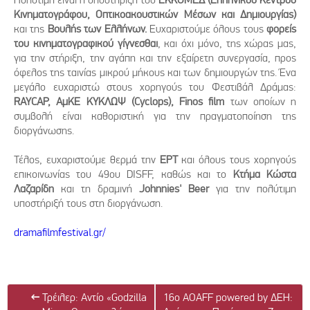
Κινηματογράφου, Οπτικοακουστικών Μέσων και Δημιουργίας)
και της
Βουλής των Ελλήνων.
Ευχαριστούμε όλους τους
φορείς
του κινηματογραφικού γίγνεσθαι
, και όχι μόνο, της χώρας μας,
για την στήριξη, την αγάπη και την εξαίρετη συνεργασία, προς
όφελος της ταινίας μικρού μήκους και των δημιουργών της. Ένα
μεγάλο ευχαριστώ στους χορηγούς του Φεστιβάλ Δράμας:
RAYCAP
, ΑμΚΕ ΚΥΚΛΩΨ (Cyclops),
Finos
film
των οποίων η
συμβολή είναι καθοριστική για την πραγματοποίηση της
διοργάνωσης.
Τέλος, ευχαριστούμε θερμά την
ΕΡΤ
και όλους τους χορηγούς
επικοινωνίας του 49ου DISFF, καθώς και το
Κτήμα Κώστα
Λαζαρίδη
και τη δραμινή
Johnnies' Beer
για την πολύτιμη
υποστήριξή τους στη διοργάνωση.
dramafilmfestival.gr/
←
Τρέιλερ: Αντίο «Godzilla
16ο AOAFF powered by ΔΕΗ: