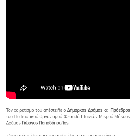
Τον χαιρετισμό του απέστειλε ο
Δήμαρχος Δράμας
και
Πρόεδρος
του Πολιτιστικού Οργανισμού Φεστιβάλ Ταινιών Μικρού Μήκους
Δράμας
Γιώργος Παπαδόπουλος
:
«Αγαπητές φίλες και αγαπητοί φίλοι του κινηματογράφου,