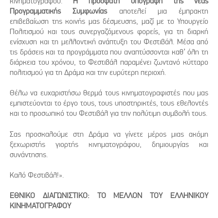
κινηματογράφου.
Η πρόσφατη υπογραφή της νέας
Προγραμματικής Συμφωνίας
αποτελεί μια έμπρακτη
επιβεβαίωση της κοινής μας δέσμευσης, μαζί με το Υπουργείο
Πολιτισμού και τους συνεργαζόμενους φορείς, για τη διαρκή
ενίσχυση και τη μελλοντική ανάπτυξη του Φεστιβάλ. Μέσα από
τις δράσεις και τα προγράμματα που αναπτύσσονται καθ’ όλη τη
διάρκεια του χρόνου, το Φεστιβάλ παραμένει ζωντανό κύτταρο
πολιτισμού για τη Δράμα και την ευρύτερη περιοχή.
Θέλω να ευχαριστήσω θερμά τους κινηματογραφιστές που μας
εμπιστεύονται το έργο τους, τους υποστηρικτές, τους εθελοντές
και το προσωπικό του Φεστιβάλ για την πολύτιμη συμβολή τους.
Σας προσκαλούμε στη Δράμα να γίνετε μέρος μιας ακόμη
ξεχωριστής γιορτής κινηματογράφου, δημιουργίας και
συνάντησης.
Καλό Φεστιβάλ!».
ΕΘΝΙΚΟ ΔΙΑΓΩΝΙΣΤΙΚΟ: ΤΟ ΜΕΛΛΟΝ ΤΟΥ ΕΛΛΗΝΙΚΟΥ
ΚΙΝΗΜΑΤΟΓΡΑΦΟΥ